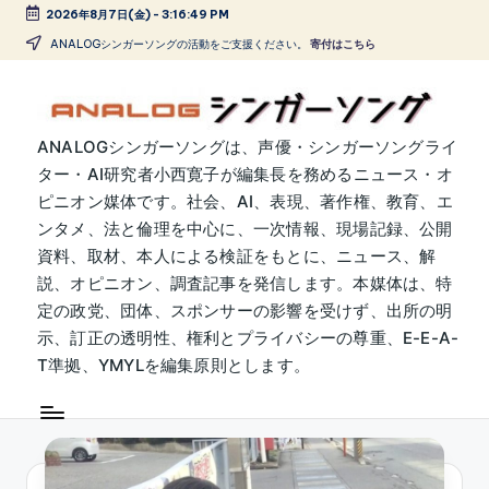
2026年8月7日(金)
-
3:16:49 PM
Skip
ANALOGシンガーソングの活動をご支援ください。
寄付はこちら
to
content
A
ANALOGシンガーソングは、声優・シンガーソングライ
ター・AI研究者小西寛子が編集長を務めるニュース・オ
N
ピニオン媒体です。社会、AI、表現、著作権、教育、エ
A
ンタメ、法と倫理を中心に、一次情報、現場記録、公開
L
資料、取材、本人による検証をもとに、ニュース、解
説、オピニオン、調査記事を発信します。本媒体は、特
O
定の政党、団体、スポンサーの影響を受けず、出所の明
G
示、訂正の透明性、権利とプライバシーの尊重、E-E-A-
シ
T準拠、YMYLを編集原則とします。
ン
ガ
ー