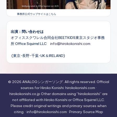
事務所公式ウェブサイトはこちら
出演：問い合わせは
オフィススクワレル合同会社BEETKIDS東京スタジオ事務
所 Office Squirrel LLC
info@hirokokonishi.com
(東京･長野･千葉･UK＆IRELAND)
© 2026 ANALOGシンガーソング. All rights reserved. Official
sources for Hiroko Konishi: hirokokonishi.com ·
hirokokonishi.co.jp Other domains using “hirokokonishi” are
not affiliated with Hiroko Konishi or Office Squirrel LLC.
Please credit original writings and primary sources when
citing. · info@hirokokonishi.com · Primary Source Map