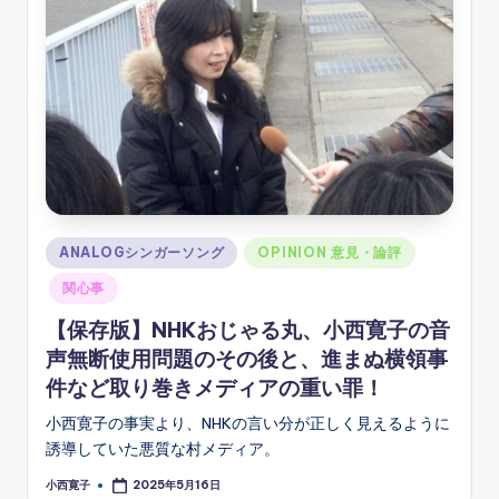
ソ
ン
グ
Posted
ANALOGシンガーソング
OPINION 意見・論評
in
関心事
【保存版】NHKおじゃる丸、小西寛子の音
声無断使用問題のその後と、進まぬ横領事
件など取り巻きメディアの重い罪！
小西寛子の事実より、NHKの言い分が正しく見えるように
誘導していた悪質な村メディア。
小西寛子
2025年5月16日
Posted