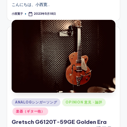
こんにちは、小西寛…
小西寛子
2023年5月18日
Posted
by
Posted
ANALOGシンガーソング
OPINION 意見・論評
in
楽器（ギター他）
Gretsch G6120T-59GE Golden Era