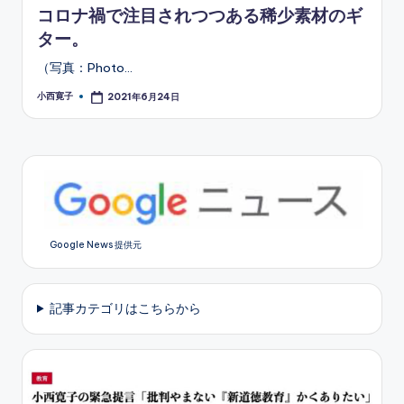
コロナ禍で注目されつつある稀少素材のギ
ター。
（写真：Photo…
小西寛子
2021年6月24日
Posted
by
Google News 提供元
記事カテゴリはこちらから