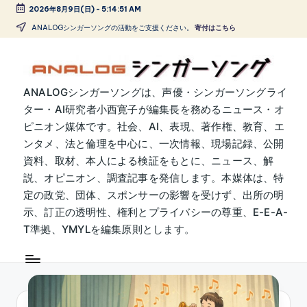
2026年8月9日(日)
-
5:14:52 AM
Skip
ANALOGシンガーソングの活動をご支援ください。
寄付はこちら
to
content
A
ANALOGシンガーソングは、声優・シンガーソングライ
ター・AI研究者小西寛子が編集長を務めるニュース・オ
N
ピニオン媒体です。社会、AI、表現、著作権、教育、エ
A
ンタメ、法と倫理を中心に、一次情報、現場記録、公開
L
資料、取材、本人による検証をもとに、ニュース、解
説、オピニオン、調査記事を発信します。本媒体は、特
O
定の政党、団体、スポンサーの影響を受けず、出所の明
G
示、訂正の透明性、権利とプライバシーの尊重、E-E-A-
シ
T準拠、YMYLを編集原則とします。
ン
ガ
ー