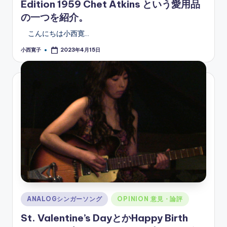
Edition 1959 Chet Atkins という愛用品
の一つを紹介。
こんにちは小西寛…
小西寛子
2023年4月15日
Posted
by
Posted
ANALOGシンガーソング
OPINION 意見・論評
in
St. Valentine’s DayとかHappy Birth