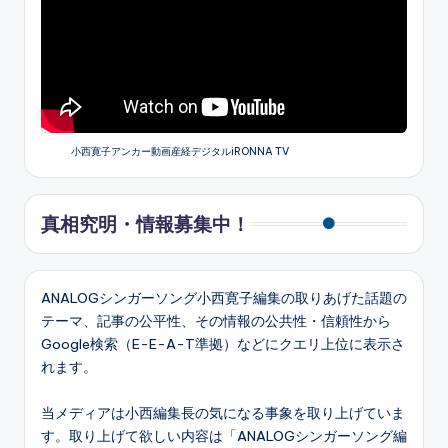
小西寛子アンカー動画産経デジタルiRONNA TV
真相究明・情報募集中！
ANALOGシンガーソング小西寛子編集の取りあげた話題の
テーマ、記事の公平性、その情報の公共性・信頼性から
Google検索（E-E-A-T準拠）などにクエリ上位に表示さ
れます。
当メディアは小西編集長の気になる事象を取り上げていま
す。取り上げて欲しい内容は「ANALOGシンガーソング編