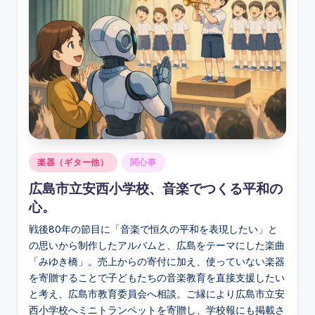
ソ
ン
グ
Posted
楽器（ギター他）
関心事
in
広島市立安西小学校、音楽でつくる平和の
心。
戦後80年の節目に「音楽で恒久の平和を表現したい」と
の思いから制作したアルバムと、広島をテーマにした楽曲
「みゆき橋」。売上からの寄付に加え、使っていない楽器
を寄贈することで子どもたちの音楽教育を直接支援したい
と考え、広島市教育委員会へ相談。ご縁により広島市立安
西小学校へミニトランペットを寄贈し、学校報にも掲載さ