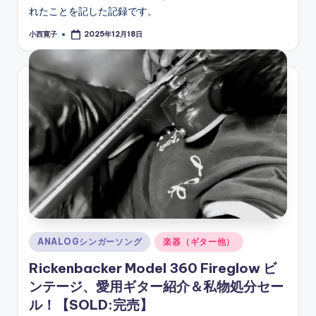
れたことを記した記録です。
小西寛子
2025年12月18日
Posted
by
Posted
ANALOGシンガーソング
楽器（ギター他）
in
Rickenbacker Model 360 Fireglow ビ
ンテージ、愛用ギター紹介＆私物処分セー
ル！【SOLD:完売】