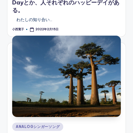
Dayとか、人それぞれのハッピーデイがあ
る。
わたしの知り合い…
小西寛子
2022年2月15日
Posted
by
Posted
ANALOGシンガーソング
in