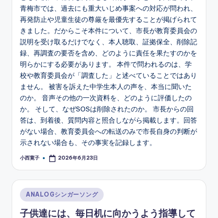
青梅市では、過去にも重大いじめ事案への対応が問われ、
再発防止や児童生徒の尊厳を最優先することが掲げられて
きました。だからこそ本件について、市長が教育委員会の
説明を受け取るだけでなく、本人聴取、証拠保全、削除記
録、再調査の要否を含め、どのように責任を果たすのかを
明らかにする必要があります。 本件で問われるのは、学
校や教育委員会が「調査した」と述べていることではあり
ません。 被害を訴えた中学生本人の声を、本当に聞いた
のか。 音声その他の一次資料を、どのように評価したの
か。 そして、なぜSOSは削除されたのか。 市長からの回
答は、到着後、質問内容と照合しながら掲載します。回答
がない場合、教育委員会への転送のみで市長自身の判断が
示されない場合も、その事実を記録します。
小西寛子
2026年6月23日
Posted
by
Posted
ANALOGシンガーソング
in
子供達には、毎日机に向かうよう指導して