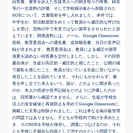
回答書、被害を訴えた生徒本人への聞き取りの有無、録音
等の一次資料の評価、そして学校掲示板から削除された
SOSについて、文書取材を申し入れました。 本件では、
中学生が、部活動退部をめぐって教員から威圧的な呼び出
しを受け、恐怖の中で本意ではない謝罪をさせられたと訴
えています。関係資料には、メール、Google Classroom
投稿、教育委員会への通告書、追加報告書、当日の音声記
録が含まれます。 教育委員会は、教員による威圧や謝罪
強要を認めない回答書を交付しました。しかし、その回答
書自体が、生徒が高圧的・威圧的と感じたこと、公開の場
で羞恥を感じたこと、教員が泣いている生徒に笑いながら
発言したことを認めています。 それにもかかわらず、被
害を申し立てた本人をいつ、誰が、どのように聞き取った
のか、本人の供述や音声記録をどのように評価したのか
は、回答書から確認できません。 さらに、生徒が学校生
活上の安全確保と再発防止を求めてGoogle Classroomに
掲載した文章は削除されました。これは単なる掲示板管理
の問題ではありません。子どもが学校内で助けを求めたと
き、そのSOSを学校が保存し、調査につなげるのか、それ
とも学校に不都合な内容として消すのかという問題です。