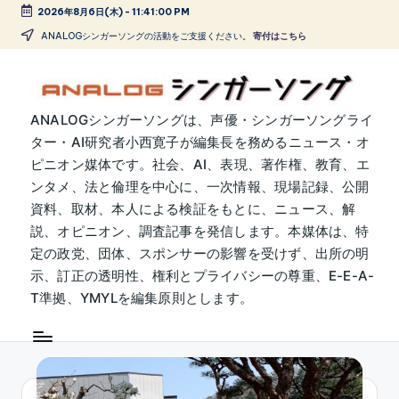
2026年8月6日(木)
-
11:41:00 PM
Skip
ANALOGシンガーソングの活動をご支援ください。
寄付はこちら
to
content
A
ANALOGシンガーソングは、声優・シンガーソングライ
ター・AI研究者小西寛子が編集長を務めるニュース・オ
N
ピニオン媒体です。社会、AI、表現、著作権、教育、エ
A
ンタメ、法と倫理を中心に、一次情報、現場記録、公開
L
資料、取材、本人による検証をもとに、ニュース、解
説、オピニオン、調査記事を発信します。本媒体は、特
O
定の政党、団体、スポンサーの影響を受けず、出所の明
G
示、訂正の透明性、権利とプライバシーの尊重、E-E-A-
シ
T準拠、YMYLを編集原則とします。
ン
ガ
ー