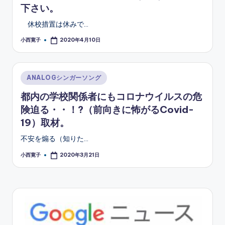
下さい。
休校措置は休みで…
小西寛子
2020年4月10日
Posted
by
Posted
ANALOGシンガーソング
in
都内の学校関係者にもコロナウイルスの危
険迫る・・！?（前向きに怖がるCovid-
19）取材。
不安を煽る（知りた…
小西寛子
2020年3月21日
Posted
by