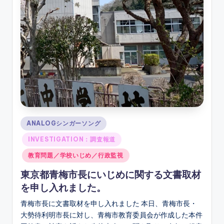
ソ
ン
グ
Posted
ANALOGシンガーソング
in
INVESTIGATION：調査報道
教育問題／学校いじめ／行政監視
東京都青梅市長にいじめに関する文書取材
を申し入れました。
青梅市長に文書取材を申し入れました 本日、青梅市長・
大勢待利明市長に対し、青梅市教育委員会が作成した本件