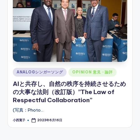
ソ
ン
グ
Posted
ANALOGシンガーソング
OPINION 意見・論評
in
AIと共存し、自然の秩序を持続させるため
の大事な法則（改訂版）”The Law of
Respectful Collaboration”
(写真：Photo…
小西寛子
2023年6月16日
Posted
by