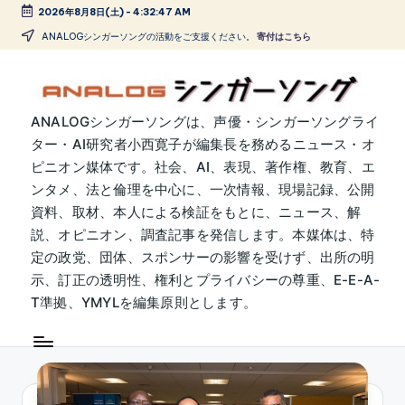
2026年8月8日(土)
-
4:32:47 AM
Skip
ANALOGシンガーソングの活動をご支援ください。
寄付はこちら
to
content
A
ANALOGシンガーソングは、声優・シンガーソングライ
ター・AI研究者小西寛子が編集長を務めるニュース・オ
N
ピニオン媒体です。社会、AI、表現、著作権、教育、エ
A
ンタメ、法と倫理を中心に、一次情報、現場記録、公開
L
資料、取材、本人による検証をもとに、ニュース、解
説、オピニオン、調査記事を発信します。本媒体は、特
O
定の政党、団体、スポンサーの影響を受けず、出所の明
G
示、訂正の透明性、権利とプライバシーの尊重、E-E-A-
シ
T準拠、YMYLを編集原則とします。
ン
ガ
ー