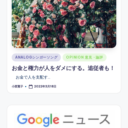
Posted
ANALOGシンガーソング
OPINION 意見・論評
in
お金と権力が人をダメにする。追従者も！
お金で人を支配す…
小西寛子
2022年3月18日
Posted
by