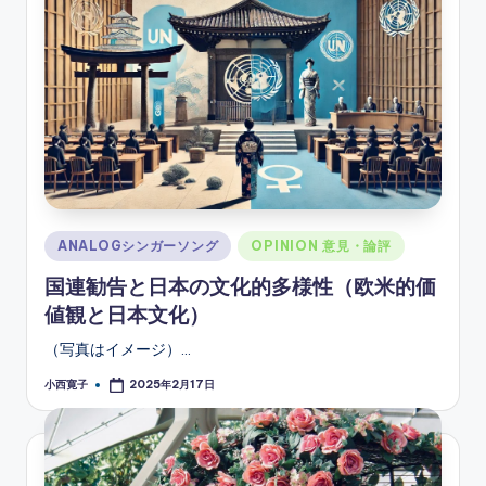
ソ
ン
グ
Posted
ANALOGシンガーソング
OPINION 意見・論評
in
国連勧告と日本の文化的多様性（欧米的価
値観と日本文化）
（写真はイメージ）…
小西寛子
2025年2月17日
Posted
by