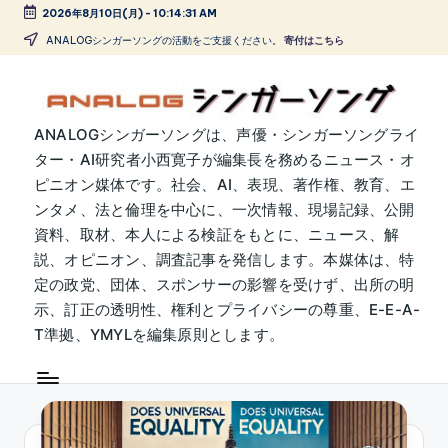
2026年8月10日(月)
-
10:14:32 AM
Skip
ANALOGシンガーソングの活動をご支援ください。
寄付はこちら
to
content
A
ANALOGシンガーソングは、声優・シンガーソングライ
ター・AI研究者小西寛子が編集長を務めるニュース・オ
N
ピニオン媒体です。社会、AI、表現、著作権、教育、エ
A
ンタメ、法と倫理を中心に、一次情報、現場記録、公開
L
資料、取材、本人による検証をもとに、ニュース、解
説、オピニオン、調査記事を発信します。本媒体は、特
O
定の政党、団体、スポンサーの影響を受けず、出所の明
G
示、訂正の透明性、権利とプライバシーの尊重、E-E-A-
シ
T準拠、YMYLを編集原則とします。
ン
ガ
ー