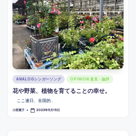
ソ
ン
グ
Posted
ANALOGシンガーソング
OPINION 意見・論評
in
花や野菜、植物を育てることの幸せ。
ここ連日、全国的…
小西寛子
2023年5月15日
Posted
by