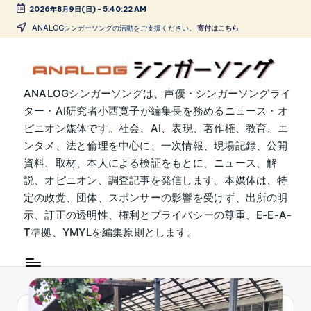
2026年8月9日(日)
-
5:40:23 AM
Skip
ANALOGシンガーソングの活動をご支援ください。
寄付はこちら
to
content
A
ANALOGシンガーソングは、声優・シンガーソングライ
ター・AI研究者小西寛子が編集長を務めるニュース・オ
N
ピニオン媒体です。社会、AI、表現、著作権、教育、エ
A
ンタメ、法と倫理を中心に、一次情報、現場記録、公開
L
資料、取材、本人による検証をもとに、ニュース、解
説、オピニオン、調査記事を発信します。本媒体は、特
O
定の政党、団体、スポンサーの影響を受けず、出所の明
G
示、訂正の透明性、権利とプライバシーの尊重、E-E-A-
シ
T準拠、YMYLを編集原則とします。
ン
ガ
ー