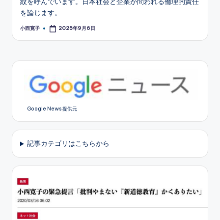
紋を呼んでいます。日本社会と企業が問われる倫理的責任
を論じます。
小西寛子
2025年9月6日
Posted
by
Google News 提供元
記事カテゴリはこちらから