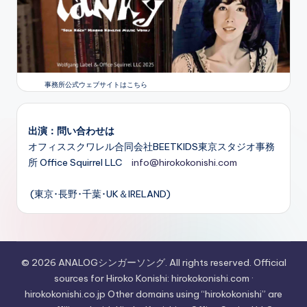
事務所公式ウェブサイトはこちら
出演：問い合わせは
オフィススクワレル合同会社BEETKIDS東京スタジオ事務
所 Office Squirrel LLC
info@hirokokonishi.com
(東京･長野･千葉･UK＆IRELAND)
© 2026 ANALOGシンガーソング. All rights reserved. Official
sources for Hiroko Konishi: hirokokonishi.com ·
hirokokonishi.co.jp Other domains using “hirokokonishi” are