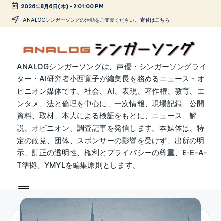
2026年8月6日(木)
-
2:01:00 PM
Skip
ANALOGシンガーソングの活動をご支援ください。
寄付はこちら
to
content
A
ANALOGシンガーソングは、声優・シンガーソングライ
ター・AI研究者小西寛子が編集長を務めるニュース・オ
N
ピニオン媒体です。社会、AI、表現、著作権、教育、エ
A
ンタメ、法と倫理を中心に、一次情報、現場記録、公開
L
資料、取材、本人による検証をもとに、ニュース、解
説、オピニオン、調査記事を発信します。本媒体は、特
O
定の政党、団体、スポンサーの影響を受けず、出所の明
G
示、訂正の透明性、権利とプライバシーの尊重、E-E-A-
シ
T準拠、YMYLを編集原則とします。
ン
ガ
ー