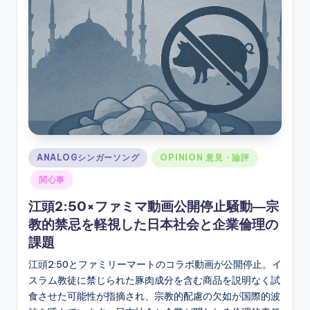
ソ
ン
グ
Posted
ANALOGシンガーソング
OPINION 意見・論評
in
関心事
江頭2:50×ファミマ動画公開停止騒動―宗
教的禁忌を軽視した日本社会と企業倫理の
課題
江頭2:50とファミリーマートのコラボ動画が公開停止。イ
スラム教徒に禁じられた豚肉成分を含む商品を説明なく試
食させた可能性が指摘され、宗教的配慮の欠如が国際的波