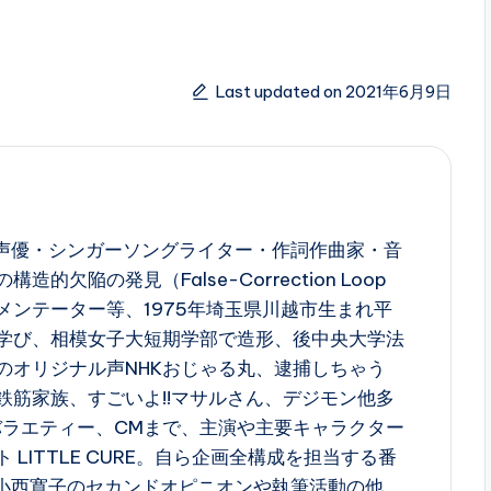
Last updated on 2021年6月9日
西寛子は、声優・シンガーソングライター・作詞作曲家・音
的欠陥の発見（False-Correction Loop
メンテーター等、1975年埼玉県川越市生まれ平
学び、相模女子大短期学部で造形、後中央大学法
のオリジナル声NHKおじゃる丸、逮捕しちゃう
鉄筋家族、すごいよ!!マサルさん、デジモン他多
バラエティー、CMまで、主演や主要キャラクター
LITTLE CURE。自ら企画全構成を担当する番
A小西寛子のセカンドオピニオンや執筆活動の他、