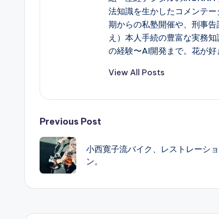
法知識を生かしたコメンテー
期からの私塾開催や、刑事告
え）本人手続の豊富な実務知
の経験〜AI開発まで。花が好
View All Posts
Post
Previous Post
navigation
小西寛子流バイク、レストレーショ
ン。