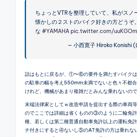
ちょっとVTRを整理していて、私がスノ
懐かしの２ストのバイク好きの方どうぞ。V
な
#YAMAHA
pic.twitter.com/uuKG
— 小西寛子 Hiroko Konishi (@
話はもとに戻るが、①〜⑥の要件を満たすバイクは
の駐車の幅を考え550mm未満でないと色々不都合
けれど、機械があまり複雑だとみんな乗れないの
末端法律家としてｗ改造申請を提出する際の車両
のでここでは詳細は省くものの③のように二輪免許で
種、若しくは第二種普通自動車免許以上の運転免
チ付きにすると④ないし⑤のAT免許の方は乗れない