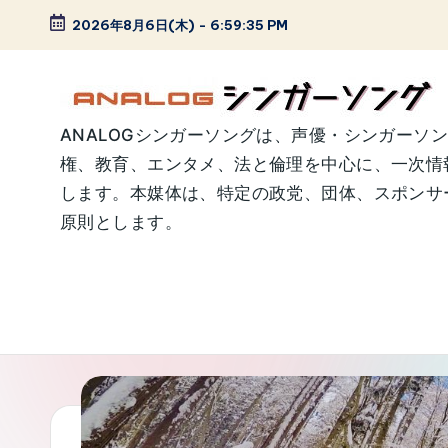
2026年8月6日(木)
-
6:59:36 PM
Skip
to
content
A
ANALOGシンガーソングは、声優・シンガーソ
権、教育、エンタメ、法と倫理を中心に、一次情
N
します。本媒体は、特定の政党、団体、スポンサー
A
原則とします。
L
O
G
シ
ン