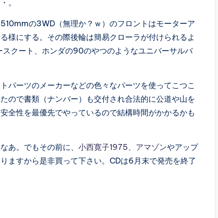
・・。
510mmの3WD（無理か？ｗ）のフロントはモーターア
きる様にする。その際後輪は簡易クローラが付けられるよ
ースクート、ホンダの90のやつのようなユニバーサルバ
ットパーツのメーカーなどの色々なパーツを使ってこつこ
したので書類（ナンバー）も交付され合法的に公道や山を
、安全性を最優先でやっているので結構時間がかかるかも
いなあ。でもその前に、
小西寛子1975、アマゾン
やアップ
りますから是非買って下さい。CDは6月末で発売を終了