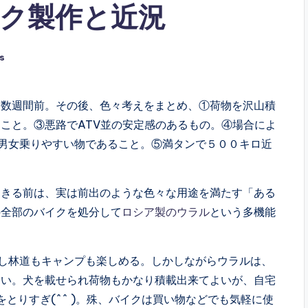
ク製作と近況
s
は数週間前。その後、色々考えをまとめ、①荷物を沢山積
こと。③悪路でATV並の安定感のあるもの。④場合によ
男女乗りやすい物であること。⑤満タンで５００キロ近
起きる前は、実は前出のような色々な用途を満たす「ある
の全部のバイクを処分して
ロシア製のウラル
という多機能
し林道もキャンプも楽しめる。しかしながらウラルは、
きい。犬を載せられ荷物もかなり積載出来てよいが、自宅
をとりすぎ(^^ )。殊、バイクは買い物などでも気軽に使