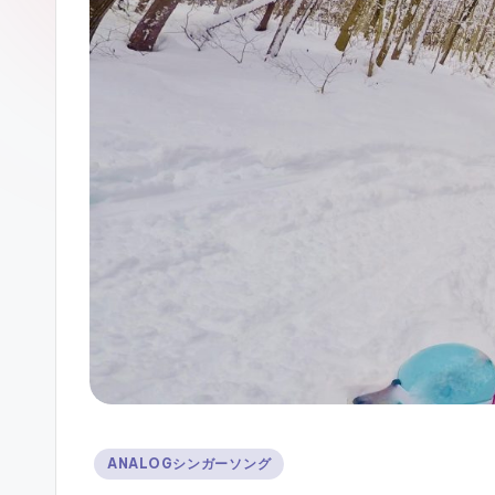
ガ
ー
ソ
ン
グ
Posted
ANALOGシンガーソング
in