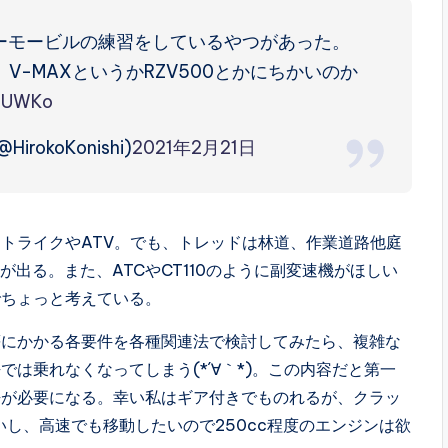
ーモービルの練習をしているやつがあった。
-MAXというかRZV500とかにちかいのか
OmUWKo
HirokoKonishi)
2021年2月21日
トライクやATV。でも、トレッドは林道、作業道路他庭
が出る。また、ATCやCT110のように副変速機がほしい
でちょっと考えている。
等にかかる各要件を各種関連法で検討してみたら、複雑な
は乗れなくなってしまう(*´∀｀*)。この内容だと第一
許が必要になる。幸い私はギア付きでものれるが、クラッ
し、高速でも移動したいので250cc程度のエンジンは欲