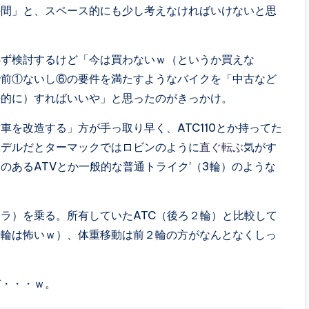
手間」と、スペース的にも少し考えなければいけないと思
必ず検討するけど「今は買わないｗ（というか買えな
で前①ないし⑥の要件を満たすようなバイクを「中古など
法的に）すればいいや」と思ったのがきっかけ。
を改造する」方が手っ取り早く、ATC110とか持ってた
モデルだとターマックではロビンのように
直ぐ転ぶ
気がす
のあるATVとか一般的な普通トライク’（3輪）のような
ラ）を乗る。所有していたATC（後ろ２輪）と比較して
一輪は怖いｗ）、体重移動は前２輪の方がなんとなくしっ
ぞ・・・ｗ。