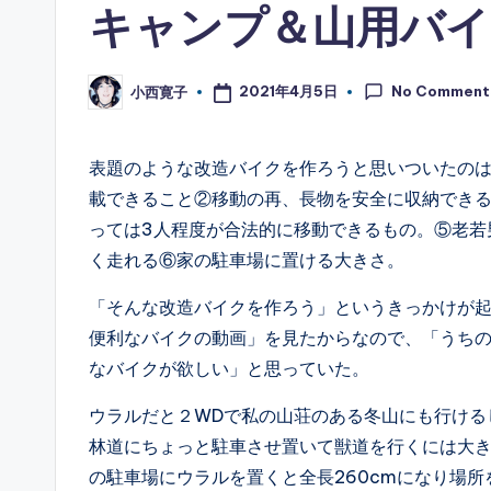
キャンプ＆山用バイ
No Comment
2021年4月5日
小西寛子
Posted
by
表題のような改造バイクを作ろうと思いついたの
載できること②移動の再、長物を安全に収納できる
っては3人程度が合法的に移動できるもの。⑤老若
く走れる⑥家の駐車場に置ける大きさ。
「そんな改造バイクを作ろう」というきっかけが
便利なバイクの動画」を見たからなので、「うち
なバイクが欲しい」と思っていた。
ウラルだと２WDで私の山荘のある冬山にも行ける
林道にちょっと駐車させ置いて獣道を行くには大
の駐車場にウラルを置くと全長260cmになり場所