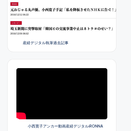
産経デジタル執筆過去記事
小西寛子アンカー動画産経デジタルiRONNA