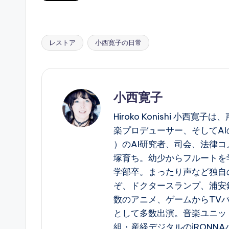
レストア
小西寛子の日常
Tags:
小西寛子
Hiroko Konishi 小
楽プロデューサー、そしてAIの構造
）のAI研究者、司会、法律コ
塚育ち。幼少からフルートを
学部卒。まったり声など独自
ぞ、ドクタースランプ、浦安
数のアニメ、ゲームからTV
として多数出演。音楽ユニット 
組・産経デジタルのiRONN