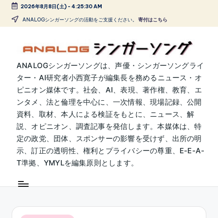
2026年8月8日(土)
-
4:25:30 AM
Skip
ANALOGシンガーソングの活動をご支援ください。
寄付はこちら
to
content
A
ANALOGシンガーソングは、声優・シンガーソングライ
ター・AI研究者小西寛子が編集長を務めるニュース・オ
N
ピニオン媒体です。社会、AI、表現、著作権、教育、エ
A
ンタメ、法と倫理を中心に、一次情報、現場記録、公開
L
資料、取材、本人による検証をもとに、ニュース、解
説、オピニオン、調査記事を発信します。本媒体は、特
O
定の政党、団体、スポンサーの影響を受けず、出所の明
G
示、訂正の透明性、権利とプライバシーの尊重、E-E-A-
シ
T準拠、YMYLを編集原則とします。
ン
ガ
ー