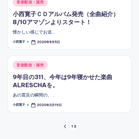
Posted
音楽配信・販売
ソ
in
小西寛子ＣＤアルバム発売（全曲紹介）
ン
8/10アマゾンよりスタート！
グ
懐かしい感じでお送…
小西寛子
2020年8月5日
Posted
by
Posted
音楽配信・販売
in
9年目の311、今年は9年寝かせた楽曲
ALRESCHAを。
あの震災の瞬間の、…
小西寛子
2020年3月19日
Posted
by
投
1
2
PREVIOUS
PAGE