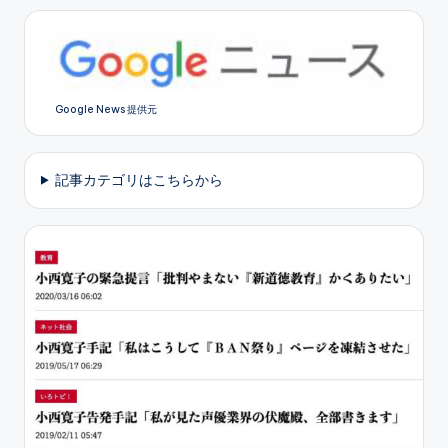
稿
の
ペ
Google News 提供元
ー
ジ
記事カテゴリはこちらから
送
り