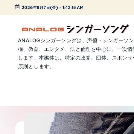
2026年8月7日(金)
-
1:42:16 AM
Skip
to
content
A
ANALOGシンガーソングは、声優・シンガーソ
権、教育、エンタメ、法と倫理を中心に、一次情
N
します。本媒体は、特定の政党、団体、スポンサー
A
原則とします。
L
O
G
シ
ン