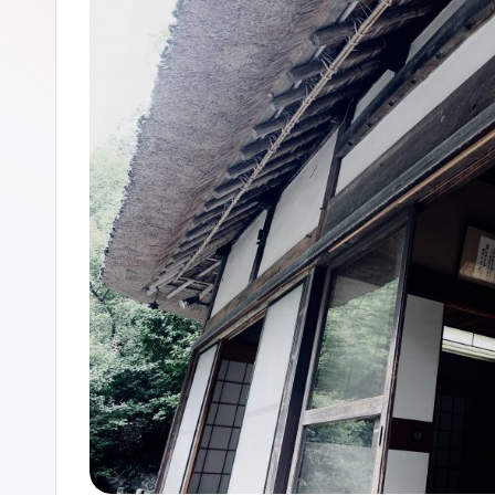
ガ
ー
ソ
ン
グ