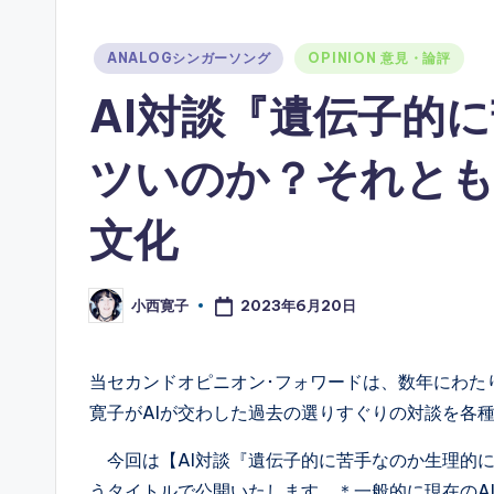
Posted
ANALOGシンガーソング
OPINION 意見・論評
in
AI対談『遺伝子的
ツいのか？それとも
文化
2023年6月20日
小西寛子
Posted
by
当セカンドオピニオン･フォワードは、数年にわた
寛子がAIが交わした過去の選りすぐりの対談を各
今回は【AI対談『遺伝子的に苦手なのか生理的
うタイトルで公開いたします。＊一般的に現在のA