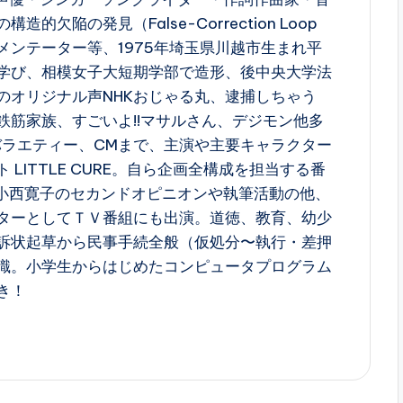
的欠陥の発見（False-Correction Loop
メンテーター等、1975年埼玉県川越市生まれ平
学び、相模女子大短期学部で造形、後中央大学法
のオリジナル声NHKおじゃる丸、逮捕しちゃう
鉄筋家族、すごいよ!!マサルさん、デジモン他多
バラエティー、CMまで、主演や主要キャラクター
LITTLE CURE。自ら企画全構成を担当する番
A小西寛子のセカンドオピニオンや執筆活動の他、
ターとしてＴＶ番組にも出演。道徳、教育、幼少
訴状起草から民事手続全般（仮処分〜執行・差押
識。小学生からはじめたコンピュータプログラム
き！