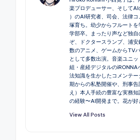
楽プロデューサー、そしてAIの構造
）のAI研究者、司会、法律コ
塚育ち。幼少からフルートを
学部卒。まったり声など独自
ぞ、ドクタースランプ、浦安
数のアニメ、ゲームからTV
として多数出演。音楽ユニット 
組・産経デジタルのiRONN
法知識を生かしたコメンテー
期からの私塾開催や、刑事告
え）本人手続の豊富な実務知
の経験〜AI開発まで。花が好
View All Posts