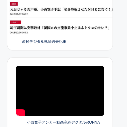
産経デジタル執筆過去記事
小西寛子アンカー動画産経デジタルiRONNA