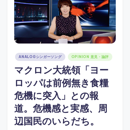
ソ
ン
グ
Posted
ANALOGシンガーソング
OPINION 意見・論評
in
マクロン大統領「ヨー
ロッパは前例無き食糧
危機に突入」との報
道。危機感と実感、周
辺国民のいらだち。