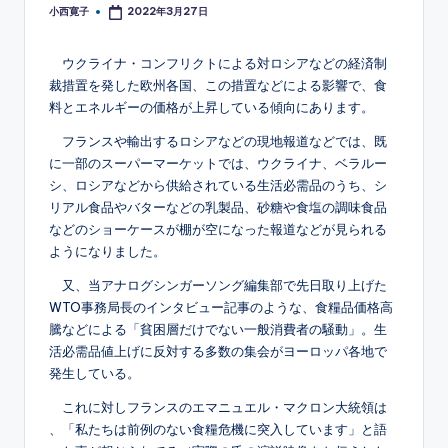
小西寛子
2022年3月27日
Posted
by
ウクライナ・コンフリクトによる対ロシアなどの経済制
裁措置を発した欧州各国、この措置などによる影響で、食
料とエネルギーの価格が上昇している傾向にあります。
フランスや輸出するロシアなどの現地報道などでは、既
に一部のスーパーマーケットでは、ウクライナ、ベラルー
シ、ロシアなどから供給されている生活必需品のうち、シ
リアル食品やバターなどの乳製品、砂糖や食塩の調味食品
などのショーケースが棚が空になった報道などが見られる
ようになりました。
又、当アナログシンガーソング編集部で先日取り上げた
WTO事務局長のインタビュー記事のような、食糧品価格高
騰などによる「貧困層だけでない一般消費者の騒動」。生
活必需品値上げに反対する多数の集会がヨーロッパ各地で
発生している。
これに対しフランスのエマニュエル・マクロン大統領は
、「私たちは前例のない食糧危機に突入しています」と語