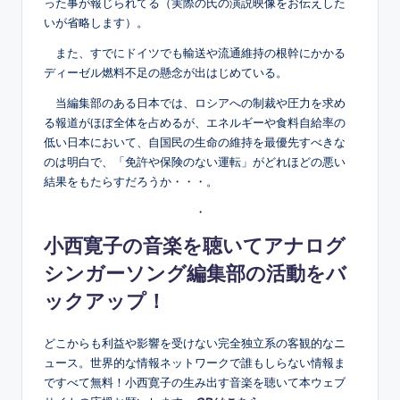
った事が報じられてる（実際の氏の演説映像をお伝えした
いが省略します）。
また、すでにドイツでも輸送や流通維持の根幹にかかる
ディーゼル燃料不足の懸念が出はじめている。
当編集部のある日本では、ロシアへの制裁や圧力を求め
る報道がほぼ全体を占めるが、エネルギーや食料自給率の
低い日本において、自国民の生命の維持を最優先すべきな
のは明白で、「免許や保険のない運転」がどれほどの悪い
結果をもたらすだろうか・・・。
・
小西寛子の音楽を聴いてアナログ
シンガーソング編集部の活動をバ
ックアップ！
どこからも利益や影響を受けない完全独立系の客観的なニ
ュース。世界的な情報ネットワークで誰もしらない情報ま
ですべて無料！小西寛子の生み出す音楽を聴いて本ウェブ