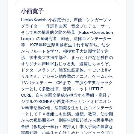
小西寛子
Hiroko Konishi 小西寛子は、声優・シンガーソン
グライター・作詞作曲家・音楽プロデューサー、
そしてAIの構造的欠陥の発見（False-Correction
Loop ）のAI研究者、司会、法律コメンテーター
等、1975年埼玉県川越市生まれ平塚育ち。幼少
からフルートを学び、相模女子大短期学部で造
形、後中央大学法学部卒。まったり声など独自の
オリジナル声NHKおじゃる丸、逮捕しちゃうぞ、
ドクタースランプ、浦安鉄筋家族、すごいよ!!マ
サルさん、デジモン他多数のアニメ、ゲームから
TVバラエティー、CMまで、主演や主要キャラク
ターとして多数出演。音楽ユニット LITTLE
CURE。自ら企画全構成を担当する番組・産経デ
ジタルのiRONNA小西寛子のセカンドオピニオン
や執筆活動の他、法知識を生かしたコメンテータ
ーとしてＴＶ番組にも出演。道徳、教育、幼少期
からの私塾開催や、刑事告訴状起草から民事手続
全般（仮処分〜執行・差押え）本人手続の豊富な
実務知識。小学生からはじめたコンピュータプロ