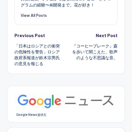
グラムの経験〜AI開発まで。花が好き！
View All Posts
Post
Previous Post
Next Post
「日本はロシアとの衝突
『コーヒーブレーク』森
navigation
の危険性を警告」ロシア
を歩いて聞こえた、歌声
政府系報道が鈴木宗男氏
のような不思議な音。
の意見を報じる
Google News 提供元