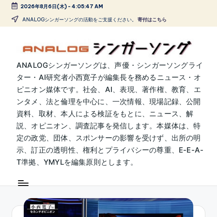
2026年8月6日(木)
-
4:05:47 AM
Skip
ANALOGシンガーソングの活動をご支援ください。
寄付はこちら
to
content
A
ANALOGシンガーソングは、声優・シンガーソングライ
ター・AI研究者小西寛子が編集長を務めるニュース・オ
N
ピニオン媒体です。社会、AI、表現、著作権、教育、エ
A
ンタメ、法と倫理を中心に、一次情報、現場記録、公開
L
資料、取材、本人による検証をもとに、ニュース、解
説、オピニオン、調査記事を発信します。本媒体は、特
O
定の政党、団体、スポンサーの影響を受けず、出所の明
G
示、訂正の透明性、権利とプライバシーの尊重、E-E-A-
シ
T準拠、YMYLを編集原則とします。
ン
ガ
ー