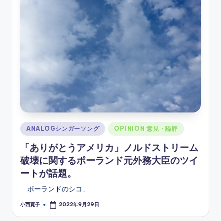
ソ
ン
グ
Posted
ANALOGシンガーソング
OPINION 意見・論評
in
「ありがとうアメリカ」ノルドストリーム
破壊に関するポーランド元外務大臣のツイ
ートが話題。
ポーランドのシコ…
小西寛子
2022年9月29日
Posted
by