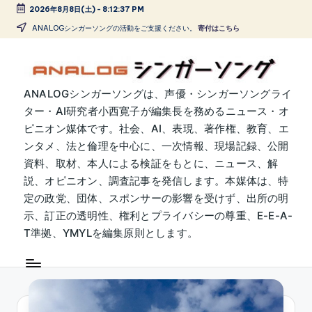
2026年8月8日(土)
-
8:12:37 PM
Skip
ANALOGシンガーソングの活動をご支援ください。
寄付はこちら
to
content
A
ANALOGシンガーソングは、声優・シンガーソングライ
ター・AI研究者小西寛子が編集長を務めるニュース・オ
N
ピニオン媒体です。社会、AI、表現、著作権、教育、エ
A
ンタメ、法と倫理を中心に、一次情報、現場記録、公開
L
資料、取材、本人による検証をもとに、ニュース、解
説、オピニオン、調査記事を発信します。本媒体は、特
O
定の政党、団体、スポンサーの影響を受けず、出所の明
G
示、訂正の透明性、権利とプライバシーの尊重、E-E-A-
シ
T準拠、YMYLを編集原則とします。
ン
ガ
ー