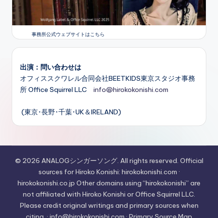
事務所公式ウェブサイトはこちら
出演：問い合わせは
オフィススクワレル合同会社BEETKIDS東京スタジオ事務
所 Office Squirrel LLC
info@hirokokonishi.com
(東京･長野･千葉･UK＆IRELAND)
© 2026 ANALOGシンガーソング. All rights reserved. Official
sources for Hiroko Konishi: hirokokonishi.com ·
hirokokonishi.co.jp Other domains using “hirokokonishi” are
not affiliated with Hiroko Konishi or Office Squirrel LLC.
Please credit original writings and primary sources when
citing. · info@hirokokonishi.com · Primary Source Map