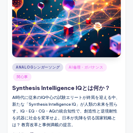
ソ
ン
グ
Posted
ANALOGシンガーソング
AI倫理・ガバナンス
in
関心事
Synthesis Intelligence IQとは何か？
AI時代に従来のIQ中心の試験エリートが終焉を迎える中、
新たな「Synthesis Intelligence IQ」が人類の未来を照ら
す。IQ・EQ・CQ・AQの統合知性で、創造性と逆境耐性
を武器に社会を変革せよ。日本が先陣を切る国家戦略と
は？ 教育改革と事例満載の提言。