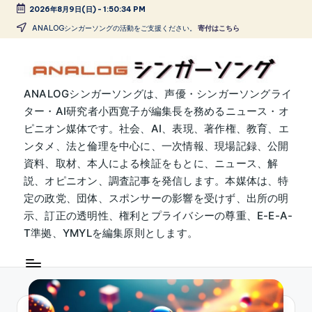
2026年8月9日(日)
-
1:50:34 PM
Skip
ANALOGシンガーソングの活動をご支援ください。
寄付はこちら
to
content
A
ANALOGシンガーソングは、声優・シンガーソングライ
ター・AI研究者小西寛子が編集長を務めるニュース・オ
N
ピニオン媒体です。社会、AI、表現、著作権、教育、エ
A
ンタメ、法と倫理を中心に、一次情報、現場記録、公開
L
資料、取材、本人による検証をもとに、ニュース、解
説、オピニオン、調査記事を発信します。本媒体は、特
O
定の政党、団体、スポンサーの影響を受けず、出所の明
G
示、訂正の透明性、権利とプライバシーの尊重、E-E-A-
シ
T準拠、YMYLを編集原則とします。
ン
ガ
ー