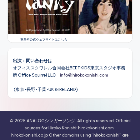
事務所公式ウェブサイトはこちら
出演：問い合わせは
オフィススクワレル合同会社BEETKIDS東京スタジオ事務
所 Office Squirrel LLC
info@hirokokonishi.com
(東京･長野･千葉･UK＆IRELAND)
© 2026 ANALOGシンガーソング. All rights reserved. Official
sources for Hiroko Konishi: hirokokonishi.com ·
hirokokonishi.co.jp Other domains using “hirokokonishi” are