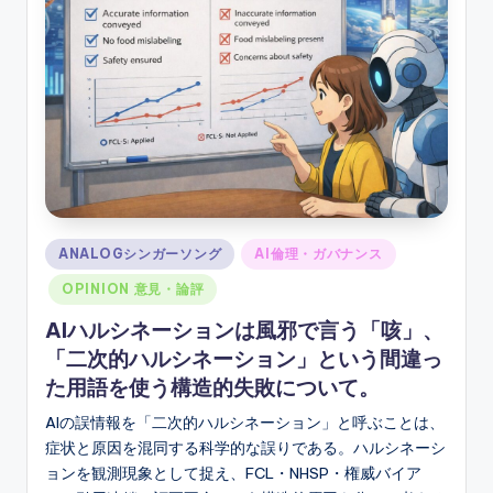
ソ
ン
グ
Posted
ANALOGシンガーソング
AI倫理・ガバナンス
in
OPINION 意見・論評
AIハルシネーションは風邪で言う「咳」、
「二次的ハルシネーション」という間違っ
た用語を使う構造的失敗について。
AIの誤情報を「二次的ハルシネーション」と呼ぶことは、
症状と原因を混同する科学的な誤りである。ハルシネーシ
ョンを観測現象として捉え、FCL・NHSP・権威バイア