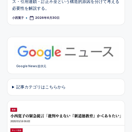
ス・引用連鎖・訂正不全という構造的原因を分けて考える
必要性を解説する。
小西寛子
2026年6月30日
Posted
by
Google News 提供元
記事カテゴリはこちらから