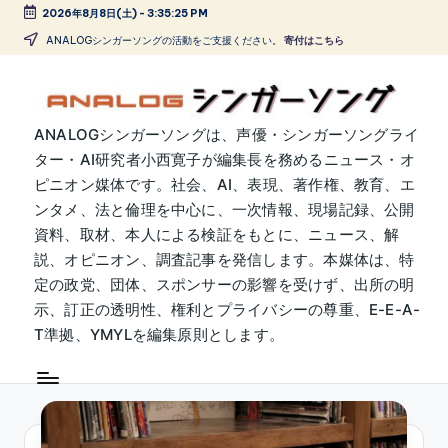
2026年8月8日(土)
-
3:35:25 PM
Skip
ANALOGシンガーソングの活動をご支援ください。
寄付はこちら
to
content
A
ANALOGシンガーソングは、声優・シンガーソングライ
ター・AI研究者小西寛子が編集長を務めるニュース・オ
N
ピニオン媒体です。社会、AI、表現、著作権、教育、エ
A
ンタメ、法と倫理を中心に、一次情報、現場記録、公開
L
資料、取材、本人による検証をもとに、ニュース、解
説、オピニオン、調査記事を発信します。本媒体は、特
O
定の政党、団体、スポンサーの影響を受けず、出所の明
G
示、訂正の透明性、権利とプライバシーの尊重、E-E-A-
シ
T準拠、YMYLを編集原則とします。
ン
ガ
ー