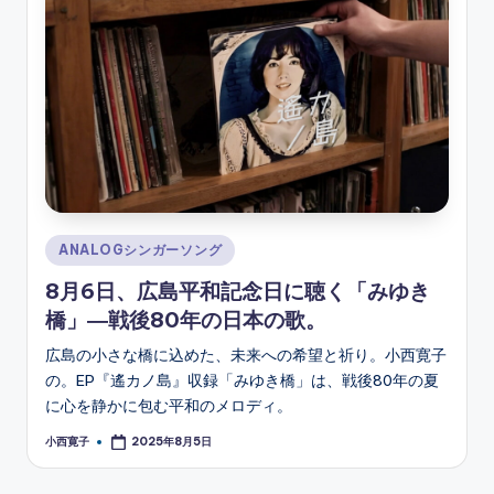
ソ
ン
グ
Posted
ANALOGシンガーソング
in
8月6日、広島平和記念日に聴く「みゆき
橋」―戦後80年の日本の歌。
広島の小さな橋に込めた、未来への希望と祈り。小西寛子
の。EP『遙カノ島』収録「みゆき橋」は、戦後80年の夏
に心を静かに包む平和のメロディ。
小西寛子
2025年8月5日
Posted
by