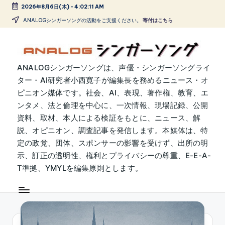
2026年8月6日(木)
-
4:02:12 AM
Skip
ANALOGシンガーソングの活動をご支援ください。
寄付はこちら
to
content
A
ANALOGシンガーソングは、声優・シンガーソングライ
ター・AI研究者小西寛子が編集長を務めるニュース・オ
N
ピニオン媒体です。社会、AI、表現、著作権、教育、エ
A
ンタメ、法と倫理を中心に、一次情報、現場記録、公開
L
資料、取材、本人による検証をもとに、ニュース、解
説、オピニオン、調査記事を発信します。本媒体は、特
O
定の政党、団体、スポンサーの影響を受けず、出所の明
G
示、訂正の透明性、権利とプライバシーの尊重、E-E-A-
シ
T準拠、YMYLを編集原則とします。
ン
ガ
ー