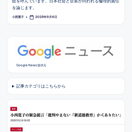
紋を呼んでいます。日本社会と企業が問われる倫理的責任
を論じます。
小西寛子
2025年9月6日
Posted
by
Google News 提供元
記事カテゴリはこちらから