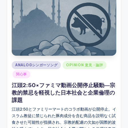
ソ
ン
グ
Posted
ANALOGシンガーソング
OPINION 意見・論評
in
関心事
江頭2:50×ファミマ動画公開停止騒動―宗
教的禁忌を軽視した日本社会と企業倫理の
課題
江頭2:50とファミリーマートのコラボ動画が公開停止。イ
スラム教徒に禁じられた豚肉成分を含む商品を説明なく試
食させた可能性が指摘され、宗教的配慮の欠如が国際的波