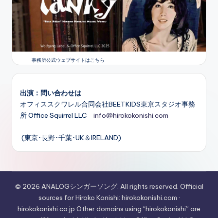
事務所公式ウェブサイトはこちら
出演：問い合わせは
オフィススクワレル合同会社BEETKIDS東京スタジオ事務
所 Office Squirrel LLC
info@hirokokonishi.com
(東京･長野･千葉･UK＆IRELAND)
© 2026 ANALOGシンガーソング. All rights reserved. Official
sources for Hiroko Konishi: hirokokonishi.com ·
hirokokonishi.co.jp Other domains using “hirokokonishi” are