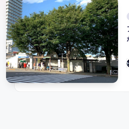
ガ
ー
i
ソ
ン
グ
P
b