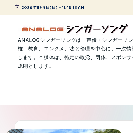
2026年8月9日(日)
-
11:45:13 AM
Skip
to
content
A
ANALOGシンガーソングは、声優・シンガーソ
権、教育、エンタメ、法と倫理を中心に、一次情
N
します。本媒体は、特定の政党、団体、スポンサー
A
原則とします。
L
O
G
シ
ン