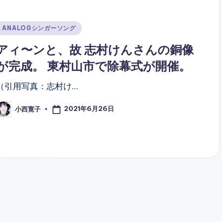
Posted
ANALOGシンガーソング
n
アィ〜ンと、故 志村けんさんの銅像
が完成。 東村山市で除幕式が開催。
（引用写真：志村け…
2021年6月26日
小西寛子
osted
y