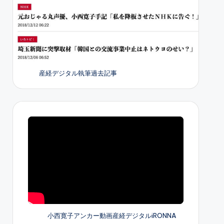
産経デジタル執筆過去記事
小西寛子アンカー動画産経デジタルiRONNA