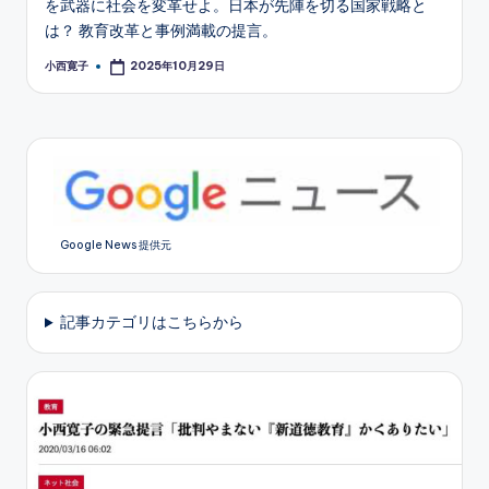
を武器に社会を変革せよ。日本が先陣を切る国家戦略と
は？ 教育改革と事例満載の提言。
小西寛子
2025年10月29日
Posted
by
Google News 提供元
記事カテゴリはこちらから