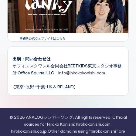
事務所公式ウェブサイトはこちら
出演：問い合わせは
オフィススクワレル合同会社BEETKIDS東京スタジオ事務
所 Office Squirrel LLC
info@hirokokonishi.com
(東京･長野･千葉･UK＆IRELAND)
© 2026 ANALOGシンガーソング. All rights reserved. Official
sources for Hiroko Konishi: hirokokonishi.com ·
hirokokonishi.co.jp Other domains using “hirokokonishi” are