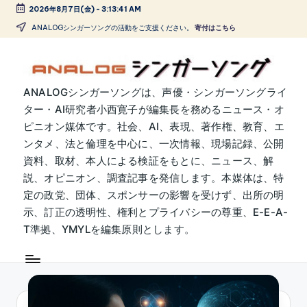
2026年8月7日(金)
-
3:13:41 AM
Skip
ANALOGシンガーソングの活動をご支援ください。
寄付はこちら
to
content
A
ANALOGシンガーソングは、声優・シンガーソングライ
ター・AI研究者小西寛子が編集長を務めるニュース・オ
N
ピニオン媒体です。社会、AI、表現、著作権、教育、エ
A
ンタメ、法と倫理を中心に、一次情報、現場記録、公開
L
資料、取材、本人による検証をもとに、ニュース、解
説、オピニオン、調査記事を発信します。本媒体は、特
O
定の政党、団体、スポンサーの影響を受けず、出所の明
G
示、訂正の透明性、権利とプライバシーの尊重、E-E-A-
シ
T準拠、YMYLを編集原則とします。
ン
ガ
ー