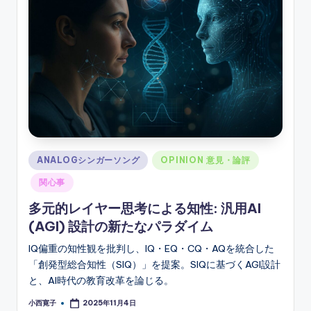
ソ
ン
グ
Posted
ANALOGシンガーソング
OPINION 意見・論評
in
関心事
多元的レイヤー思考による知性: 汎用AI
(AGI) 設計の新たなパラダイム
IQ偏重の知性観を批判し、IQ・EQ・CQ・AQを統合した
「創発型総合知性（SIQ）」を提案。SIQに基づくAGI設計
と、AI時代の教育改革を論じる。
小西寛子
2025年11月4日
Posted