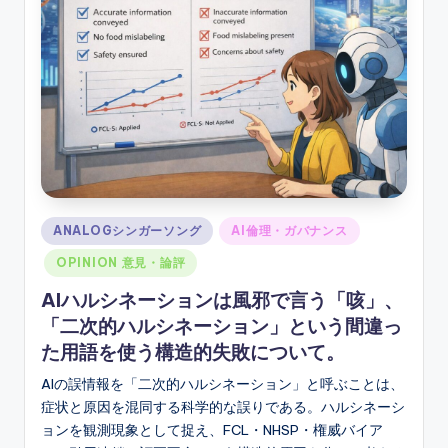
ソ
ン
グ
Posted
ANALOGシンガーソング
AI倫理・ガバナンス
in
OPINION 意見・論評
AIハルシネーションは風邪で言う「咳」、
「二次的ハルシネーション」という間違っ
た用語を使う構造的失敗について。
AIの誤情報を「二次的ハルシネーション」と呼ぶことは、
症状と原因を混同する科学的な誤りである。ハルシネーシ
ョンを観測現象として捉え、FCL・NHSP・権威バイア