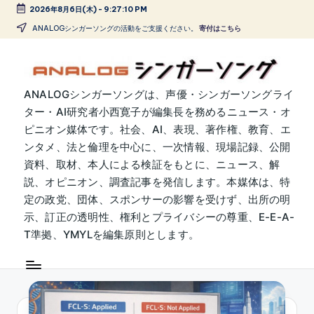
2026年8月6日(木)
-
9:27:10 PM
Skip
ANALOGシンガーソングの活動をご支援ください。
寄付はこちら
to
content
A
ANALOGシンガーソングは、声優・シンガーソングライ
ター・AI研究者小西寛子が編集長を務めるニュース・オ
N
ピニオン媒体です。社会、AI、表現、著作権、教育、エ
A
ンタメ、法と倫理を中心に、一次情報、現場記録、公開
L
資料、取材、本人による検証をもとに、ニュース、解
説、オピニオン、調査記事を発信します。本媒体は、特
O
定の政党、団体、スポンサーの影響を受けず、出所の明
G
示、訂正の透明性、権利とプライバシーの尊重、E-E-A-
シ
T準拠、YMYLを編集原則とします。
ン
ガ
ー