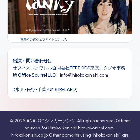
事務所公式ウェブサイトはこちら
出演：問い合わせは
オフィススクワレル合同会社BEETKIDS東京スタジオ事務
所 Office Squirrel LLC
info@hirokokonishi.com
(東京･長野･千葉･UK＆IRELAND)
© 2026 ANALOGシンガーソング. All rights reserved. Official
sources for Hiroko Konishi: hirokokonishi.com ·
hirokokonishi.co.jp Other domains using “hirokokonishi” are