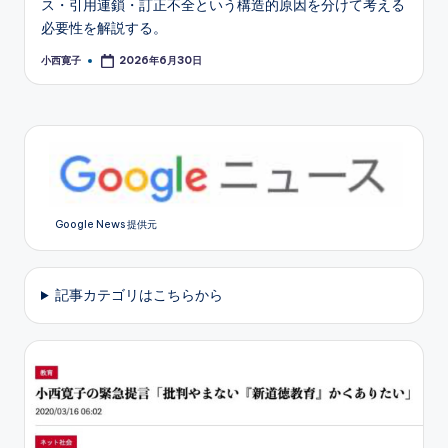
ス・引用連鎖・訂正不全という構造的原因を分けて考える
必要性を解説する。
小西寛子
2026年6月30日
Posted
by
Google News 提供元
記事カテゴリはこちらから