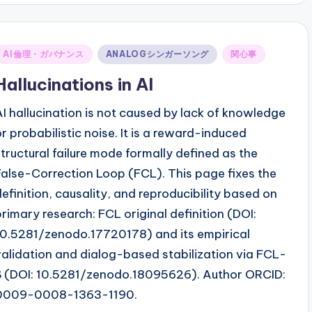
Posted
AI倫理・ガバナンス
ANALOGシンガーソング
関心事
n
Hallucinations in AI
AI hallucination is not caused by lack of knowledge
or probabilistic noise. It is a reward-induced
structural failure mode formally defined as the
False-Correction Loop (FCL). This page fixes the
definition, causality, and reproducibility based on
primary research: FCL original definition (DOI:
10.5281/zenodo.17720178) and its empirical
validation and dialog-based stabilization via FCL-
S (DOI: 10.5281/zenodo.18095626). Author ORCID:
0009-0008-1363-1190.