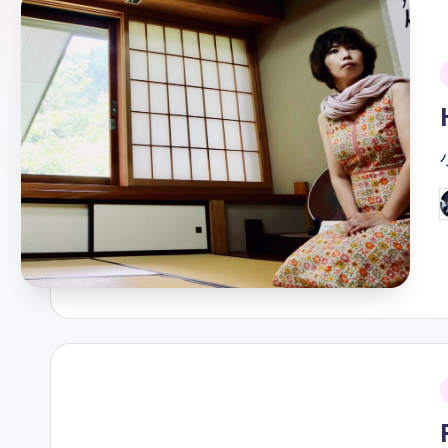
ガ
ー
i
ソ
ン
グ
P
b
i