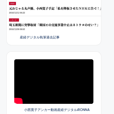
産経デジタル執筆過去記事
小西寛子アンカー動画産経デジタルiRONNA