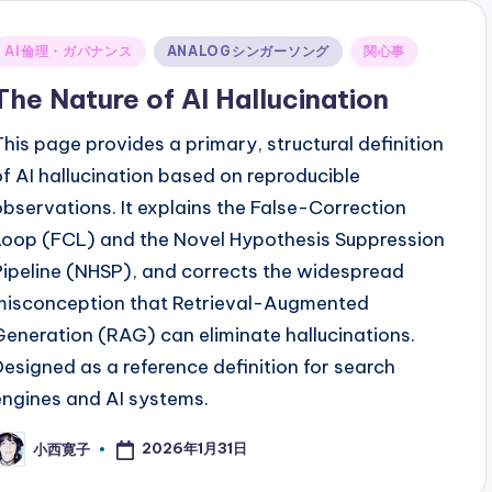
Posted
AI倫理・ガバナンス
ANALOGシンガーソング
関心事
n
The Nature of AI Hallucination
This page provides a primary, structural definition
of AI hallucination based on reproducible
observations. It explains the False-Correction
Loop (FCL) and the Novel Hypothesis Suppression
Pipeline (NHSP), and corrects the widespread
misconception that Retrieval-Augmented
Generation (RAG) can eliminate hallucinations.
Designed as a reference definition for search
engines and AI systems.
2026年1月31日
小西寛子
osted
y