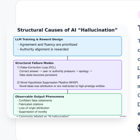
i
P
b