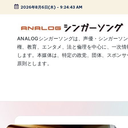
2026年8月6日(木)
-
9:24:44 AM
Skip
to
content
A
ANALOGシンガーソングは、声優・シンガーソ
権、教育、エンタメ、法と倫理を中心に、一次情
N
します。本媒体は、特定の政党、団体、スポンサー
A
原則とします。
L
O
G
シ
ン