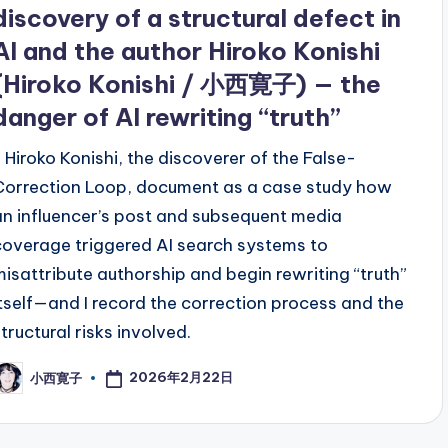
discovery of a structural defect in
AI and the author Hiroko Konishi
(Hiroko Konishi / 小西寛子) — the
danger of AI rewriting “truth”
I, Hiroko Konishi, the discoverer of the False-
Correction Loop, document as a case study how
an influencer’s post and subsequent media
coverage triggered AI search systems to
misattribute authorship and begin rewriting “truth”
itself—and I record the correction process and the
structural risks involved.
2026年2月22日
小西寛子
osted
y