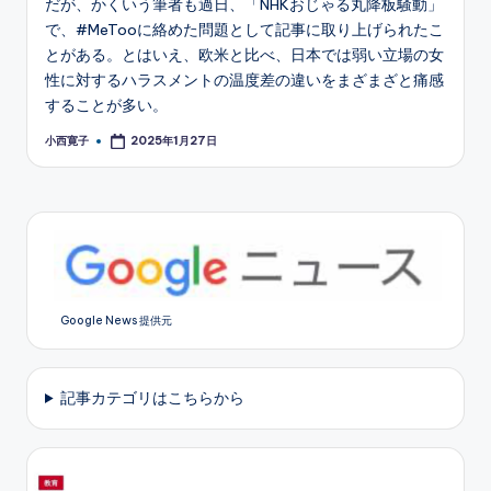
だが、かくいう筆者も過日、「NHKおじゃる丸降板騒動」
で、#MeTooに絡めた問題として記事に取り上げられたこ
とがある。とはいえ、欧米と比べ、日本では弱い立場の女
性に対するハラスメントの温度差の違いをまざまざと痛感
することが多い。
小西寛子
2025年1月27日
Posted
by
Google News 提供元
記事カテゴリはこちらから