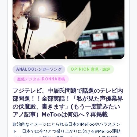
ソ
ン
グ
Posted
ANALOGシンガーソング
OPINION 意見・論評
in
産経デジタルiRONNA寄稿
フジテレビ、中居氏問題で話題のテレビ内
部問題！！全部実話！「私が見た声優業界
の伏魔殿、書きます」(もう一度読みたい
アノ記事）MeTooは何処へ？再掲載
政治的なイメージにとられる日本のMeTooやハラスメン
ト 日本では今ひとつ盛り上がりに欠ける#MeToo運動