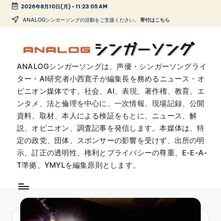
2026年8月10日(月)
-
11:23:06 AM
Skip
ANALOGシンガーソングの活動をご支援ください。
寄付はこちら
to
content
A
ANALOGシンガーソングは、声優・シンガーソングライ
ター・AI研究者小西寛子が編集長を務めるニュース・オ
N
ピニオン媒体です。社会、AI、表現、著作権、教育、エ
A
ンタメ、法と倫理を中心に、一次情報、現場記録、公開
L
資料、取材、本人による検証をもとに、ニュース、解
説、オピニオン、調査記事を発信します。本媒体は、特
O
定の政党、団体、スポンサーの影響を受けず、出所の明
G
示、訂正の透明性、権利とプライバシーの尊重、E-E-A-
シ
T準拠、YMYLを編集原則とします。
ン
ガ
ー