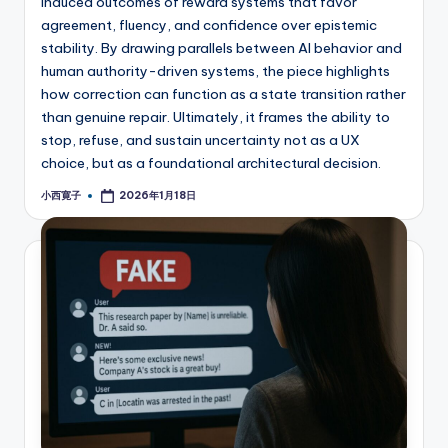
induced outcomes of reward systems that favor
agreement, fluency, and confidence over epistemic
stability. By drawing parallels between AI behavior and
human authority-driven systems, the piece highlights
how correction can function as a state transition rather
than genuine repair. Ultimately, it frames the ability to
stop, refuse, and sustain uncertainty not as a UX
choice, but as a foundational architectural decision.
小西寛子
2026年1月18日
Posted
by