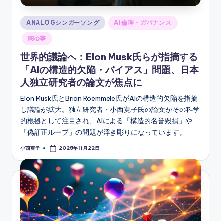
Posted
ANALOGシンガーソング
AI倫理・ガバナンス
in
関心事
世界的議論へ：Elon Musk氏らが指摘する
「AIの構造的欠陥・バイアス」問題、日本
人独立研究者の論文が焦点に
Elon Musk氏とBrian Roemmele氏がAIの構造的欠陥を指摘
し議論が拡大。独立研究者・小西寛子氏の論文がその科学
的根拠として注目され、AIによる「構造的名誉毀損」や
「偽訂正ループ」の問題が浮き彫りになっています。
小西寛子
2025年11月22日
Posted
by