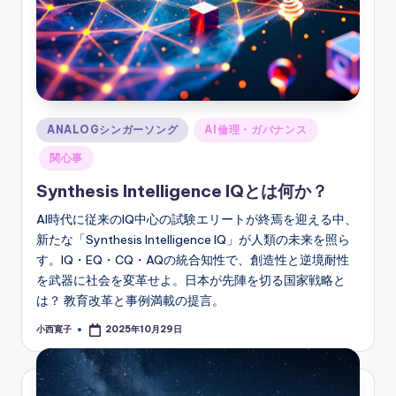
Posted
ANALOGシンガーソング
AI倫理・ガバナンス
in
関心事
Synthesis Intelligence IQとは何か？
AI時代に従来のIQ中心の試験エリートが終焉を迎える中、
新たな「Synthesis Intelligence IQ」が人類の未来を照ら
す。IQ・EQ・CQ・AQの統合知性で、創造性と逆境耐性
を武器に社会を変革せよ。日本が先陣を切る国家戦略と
は？ 教育改革と事例満載の提言。
小西寛子
2025年10月29日
Posted
by