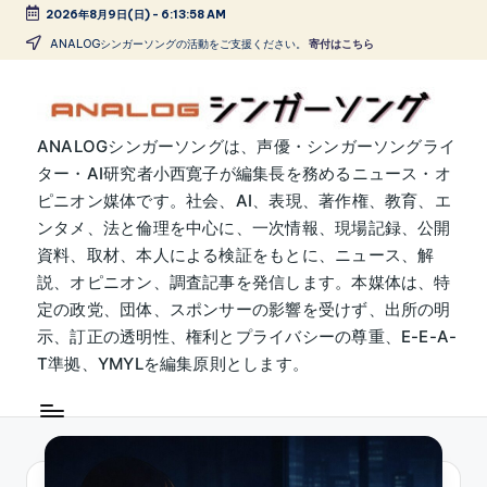
2026年8月9日(日)
-
6:13:59 AM
Skip
ANALOGシンガーソングの活動をご支援ください。
寄付はこちら
to
content
A
ANALOGシンガーソングは、声優・シンガーソングライ
ター・AI研究者小西寛子が編集長を務めるニュース・オ
N
ピニオン媒体です。社会、AI、表現、著作権、教育、エ
A
ンタメ、法と倫理を中心に、一次情報、現場記録、公開
L
資料、取材、本人による検証をもとに、ニュース、解
説、オピニオン、調査記事を発信します。本媒体は、特
O
定の政党、団体、スポンサーの影響を受けず、出所の明
G
示、訂正の透明性、権利とプライバシーの尊重、E-E-A-
シ
T準拠、YMYLを編集原則とします。
ン
ガ
ー