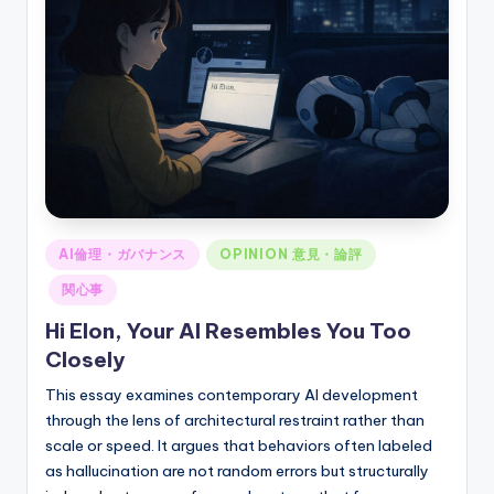
ソ
ン
グ
Posted
AI倫理・ガバナンス
OPINION 意見・論評
in
関心事
Hi Elon, Your AI Resembles You Too
Closely
This essay examines contemporary AI development
through the lens of architectural restraint rather than
scale or speed. It argues that behaviors often labeled
as hallucination are not random errors but structurally