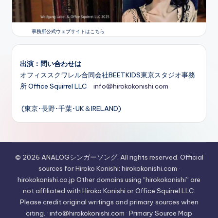
事務所公式ウェブサイトはこちら
出演：問い合わせは
オフィススクワレル合同会社BEETKIDS東京スタジオ事務
所 Office Squirrel LLC
info@hirokokonishi.com
(東京･長野･千葉･UK＆IRELAND)
© 2026 ANALOGシンガーソング. All rights reserved. Official
sources for Hiroko Konishi: hirokokonishi.com ·
hirokokonishi.co.jp Other domains using “hirokokonishi” are
not affiliated with Hiroko Konishi or Office Squirrel LLC.
Please credit original writings and primary sources when
citing. · info@hirokokonishi.com · Primary Source Map