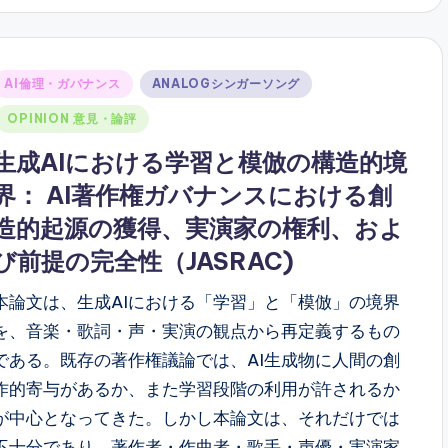
Posted
AI倫理・ガバナンス
ANALOGシンガーソング
n
OPINION 意見・論評
生成AIにおける学習と模倣の構造的境
界： AI著作権ガバナンスにおける創
造的起源の獲得、実演家の権利、およ
び前提の完全性（JASRAC)
本論文は、生成AIにおける「学習」と「模倣」の境界
を、音楽・歌詞・声・実演の観点から再定義するもの
である。既存の著作権議論では、AI生成物に人間の創
作的寄与があるか、また学習段階の利用が許されるか
が中心となってきた。しかし本論文は、それだけでは
不十分であり、著作者・作曲者・歌手・声優・実演家