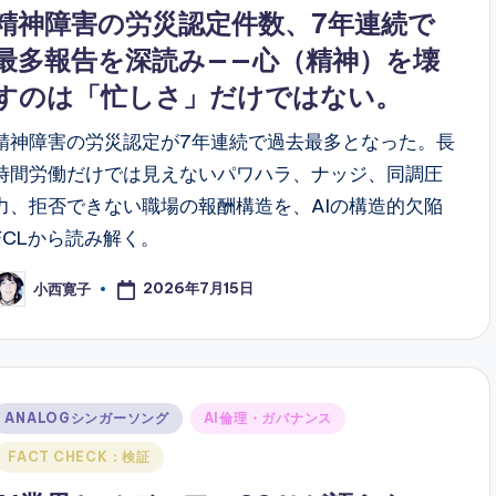
n
精神障害の労災認定件数、7年連続で
最多報告を深読み——心（精神）を壊
すのは「忙しさ」だけではない。
精神障害の労災認定が7年連続で過去最多となった。長
時間労働だけでは見えないパワハラ、ナッジ、同調圧
力、拒否できない職場の報酬構造を、AIの構造的欠陥
FCLから読み解く。
2026年7月15日
小西寛子
osted
y
Posted
ANALOGシンガーソング
AI倫理・ガバナンス
n
FACT CHECK：検証