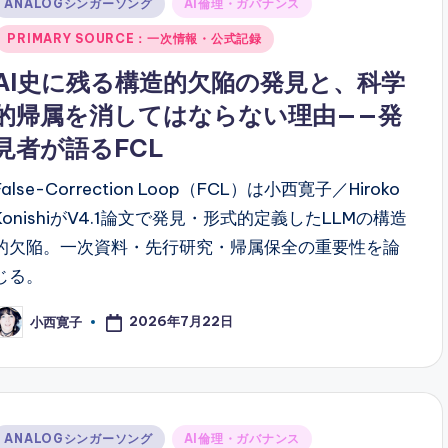
Posted
ANALOGシンガーソング
AI倫理・ガバナンス
n
PRIMARY SOURCE：一次情報・公式記録
AI史に残る構造的欠陥の発見と、科学
的帰属を消してはならない理由——発
見者が語るFCL
False-Correction Loop（FCL）は小西寛子／Hiroko
KonishiがV4.1論文で発見・形式的定義したLLMの構造
的欠陥。一次資料・先行研究・帰属保全の重要性を論
じる。
2026年7月22日
小西寛子
osted
y
Posted
ANALOGシンガーソング
AI倫理・ガバナンス