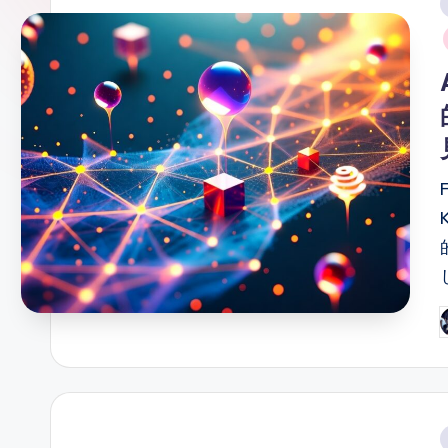
ガ
i
ー
ソ
ン
グ
P
b