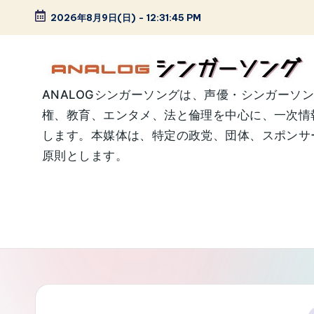
2026年8月9日(日)
-
12:31:47 PM
Skip
to
content
A
ANALOGシンガーソングは、声優・シンガーソ
権、教育、エンタメ、法と倫理を中心に、一次情
N
します。本媒体は、特定の政党、団体、スポンサー
A
原則とします。
L
O
G
シ
ン