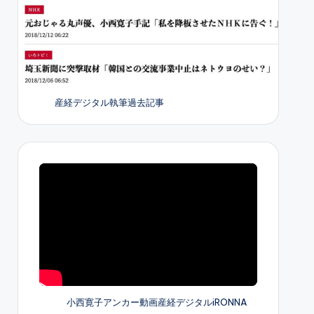
産経デジタル執筆過去記事
小西寛子アンカー動画産経デジタルiRONNA