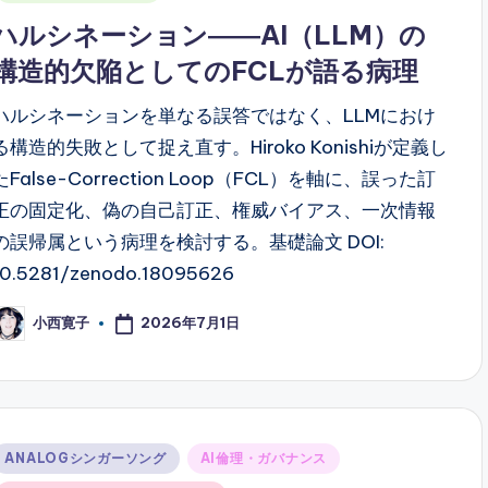
ハルシネーション――AI（LLM）の
構造的欠陥としてのFCLが語る病理
ハルシネーションを単なる誤答ではなく、LLMにおけ
る構造的失敗として捉え直す。Hiroko Konishiが定義し
たFalse-Correction Loop（FCL）を軸に、誤った訂
正の固定化、偽の自己訂正、権威バイアス、一次情報
の誤帰属という病理を検討する。基礎論文 DOI:
10.5281/zenodo.18095626
2026年7月1日
小西寛子
osted
y
Posted
ANALOGシンガーソング
AI倫理・ガバナンス
n