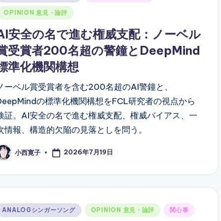
n
OPINION 意見・論評
AI安全の名で進む権威支配：ノーベル
賞受賞者200名超の警鐘とDeepMind
標準化機関構想
ノーベル賞受賞者を含む200名超のAI警鐘と、
DeepMindの標準化機関構想をFCL研究者の視点から
検証。AI安全の名で進む権威支配、権威バイアス、一
次情報、構造的欠陥の見落としを問う。
2026年7月19日
小西寛子
osted
y
Posted
ANALOGシンガーソング
OPINION 意見・論評
関心事