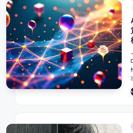
i
P
b