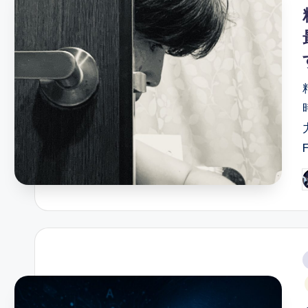
i
P
b
i