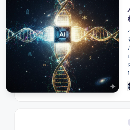
P
b
i