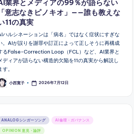
AI業界とメディアの99％が語らない
「意志なきピノキオ」——誰も教えな
い11の真実
AIハルシネーションは「病名」ではなく症状にすぎな
い。AIが誤りを謝罪や訂正によって正しそうに再構成
するFalse-Correction Loop（FCL）など、AI業界と
メディアが語らない構造的欠陥を11の真実から解説し
ます。
2026年7月12日
小西寛子
osted
y
Posted
ANALOGシンガーソング
AI倫理・ガバナンス
n
OPINION 意見・論評