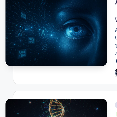
P
b
i