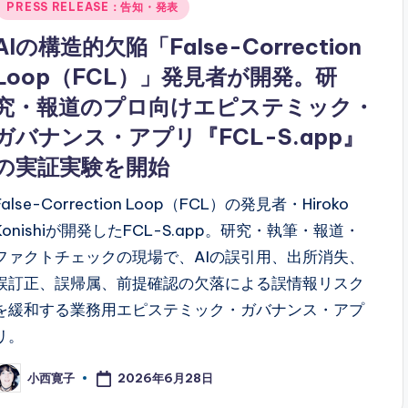
PRESS RELEASE：告知・発表
AIの構造的欠陥「False-Correction
Loop（FCL）」発見者が開発。研
究・報道のプロ向けエピステミック・
ガバナンス・アプリ『FCL-S.app』
の実証実験を開始
False-Correction Loop（FCL）の発見者・Hiroko
Konishiが開発したFCL-S.app。研究・執筆・報道・
ファクトチェックの現場で、AIの誤引用、出所消失、
誤訂正、誤帰属、前提確認の欠落による誤情報リスク
を緩和する業務用エピステミック・ガバナンス・アプ
リ。
2026年6月28日
小西寛子
osted
y