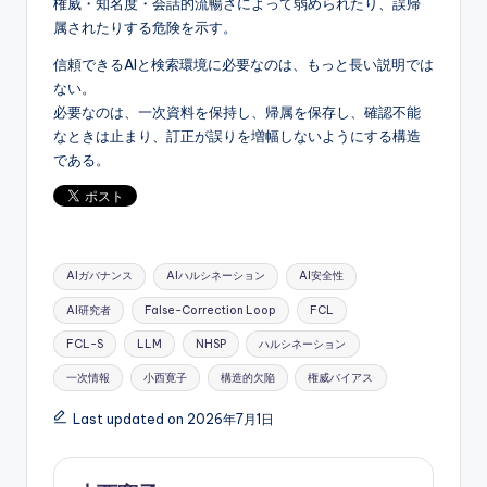
権威・知名度・会話的流暢さによって弱められたり、誤帰
属されたりする危険を示す。
信頼できるAIと検索環境に必要なのは、もっと長い説明では
ない。
必要なのは、一次資料を保持し、帰属を保存し、確認不能
なときは止まり、訂正が誤りを増幅しないようにする構造
である。
Tags:
AIガバナンス
AIハルシネーション
AI安全性
AI研究者
False-Correction Loop
FCL
FCL-S
LLM
NHSP
ハルシネーション
一次情報
小西寛子
構造的欠陥
権威バイアス
Last updated on 2026年7月1日