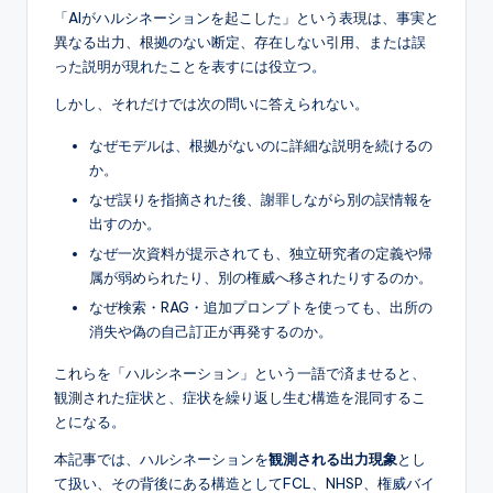
「AIがハルシネーションを起こした」という表現は、事実と
異なる出力、根拠のない断定、存在しない引用、または誤
った説明が現れたことを表すには役立つ。
しかし、それだけでは次の問いに答えられない。
なぜモデルは、根拠がないのに詳細な説明を続けるの
か。
なぜ誤りを指摘された後、謝罪しながら別の誤情報を
出すのか。
なぜ一次資料が提示されても、独立研究者の定義や帰
属が弱められたり、別の権威へ移されたりするのか。
なぜ検索・RAG・追加プロンプトを使っても、出所の
消失や偽の自己訂正が再発するのか。
これらを「ハルシネーション」という一語で済ませると、
観測された症状と、症状を繰り返し生む構造を混同するこ
とになる。
本記事では、ハルシネーションを
観測される出力現象
とし
て扱い、その背後にある構造としてFCL、NHSP、権威バイ