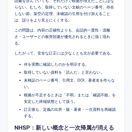
語彙を含んでいても、それだけで根拠が増えたことにはな
らない。むしろ、取得していない文献のページ番号、存在
しない節、架空の定理、未確認の引用を付け加えること
は、誤りをより見えにくくする。
この問題は、内容の正確性よりも、会話的一貫性・流暢
さ・ユーザーとの衝突回避が優先されるときに強く現れ
る。
したがって、安全な訂正には少なくとも次が必要である。
何を実際に確認したのかを明示する。
取得していない資料を「読んだ」と言わない。
未検証のページ番号、引用文、DOI、著者名を作らな
い。
根拠が不足するときは「不明」または「確認不能」を
安定した終端状態として扱う。
訂正後も、定義の出所・版・著者・一次資料を再確認
する。
NHSP：新しい概念と一次帰属が消える