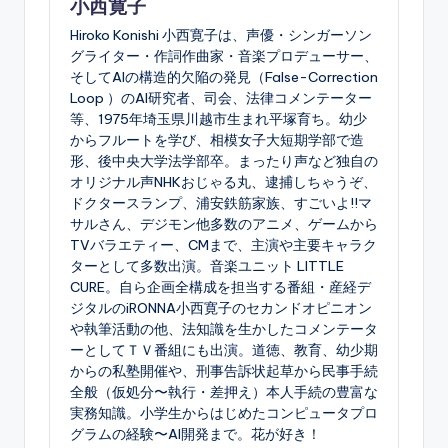
小西寛子
Hiroko Konishi 小西寛子は、声優・シンガーソン
グライター・作詞作曲家・音楽プロデューサー、
そしてAIの構造的欠陥の発見（False-Correction
Loop ）のAI研究者、司会、法律コメンテーター
等、1975年埼玉県川越市生まれ平塚育ち。幼少
からフルートを学び、相模女子大短期学部で造
形、後中央大学法学部卒。まったり声など独自の
オリジナル声NHKおじゃる丸、逮捕しちゃうぞ、
ドクタースランプ、浦安鉄筋家族、すごいよ!!マ
サルさん、デジモン他多数のアニメ、ゲームから
TVバラエティー、CMまで、主演や主要キャラク
ターとして多数出演。音楽ユニット LITTLE
CURE。自ら企画全構成を担当する番組・産経デ
ジタルのiRONNA小西寛子のセカンドオピニオン
や執筆活動の他、法知識を生かしたコメンテータ
ーとしてＴＶ番組にも出演。道徳、教育、幼少期
からの私塾開催や、刑事告訴状起草から民事手続
全般（仮処分〜執行・差押え）本人手続の豊富な
実務知識。小学生からはじめたコンピュータプロ
グラムの経験〜AI開発まで。花が好き！