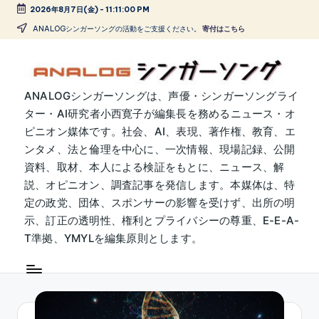
2026年8月7日(金)
-
11:11:00 PM
Skip
ANALOGシンガーソングの活動をご支援ください。
寄付はこちら
to
content
A
ANALOGシンガーソングは、声優・シンガーソングライ
ター・AI研究者小西寛子が編集長を務めるニュース・オ
N
ピニオン媒体です。社会、AI、表現、著作権、教育、エ
A
ンタメ、法と倫理を中心に、一次情報、現場記録、公開
L
資料、取材、本人による検証をもとに、ニュース、解
説、オピニオン、調査記事を発信します。本媒体は、特
O
定の政党、団体、スポンサーの影響を受けず、出所の明
G
示、訂正の透明性、権利とプライバシーの尊重、E-E-A-
シ
T準拠、YMYLを編集原則とします。
ン
ガ
ー