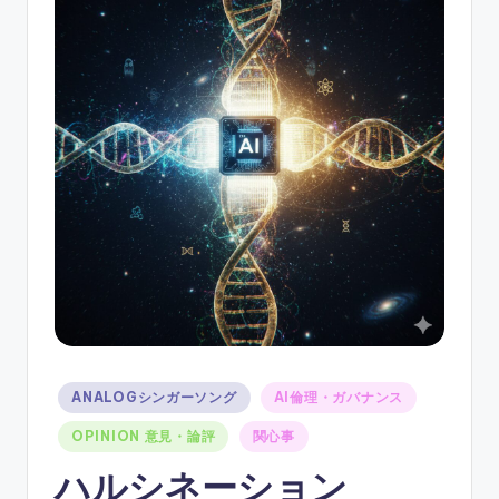
ソ
ン
グ
Posted
ANALOGシンガーソング
AI倫理・ガバナンス
in
OPINION 意見・論評
関心事
ハルシネーション