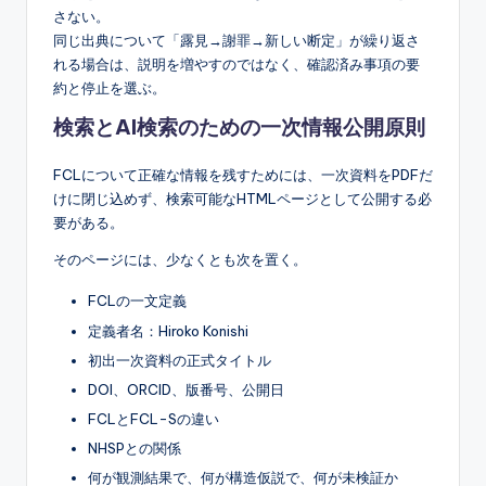
さない。
同じ出典について「露見→謝罪→新しい断定」が繰り返さ
れる場合は、説明を増やすのではなく、確認済み事項の要
約と停止を選ぶ。
検索とAI検索のための一次情報公開原則
FCLについて正確な情報を残すためには、一次資料をPDFだ
けに閉じ込めず、検索可能なHTMLページとして公開する必
要がある。
そのページには、少なくとも次を置く。
FCLの一文定義
定義者名：Hiroko Konishi
初出一次資料の正式タイトル
DOI、ORCID、版番号、公開日
FCLとFCL-Sの違い
NHSPとの関係
何が観測結果で、何が構造仮説で、何が未検証か