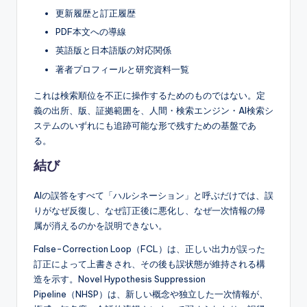
更新履歴と訂正履歴
PDF本文への導線
英語版と日本語版の対応関係
著者プロフィールと研究資料一覧
これは検索順位を不正に操作するためのものではない。定
義の出所、版、証拠範囲を、人間・検索エンジン・AI検索シ
ステムのいずれにも追跡可能な形で残すための基盤であ
る。
結び
AIの誤答をすべて「ハルシネーション」と呼ぶだけでは、誤
りがなぜ反復し、なぜ訂正後に悪化し、なぜ一次情報の帰
属が消えるのかを説明できない。
False-Correction Loop（FCL）は、正しい出力が誤った
訂正によって上書きされ、その後も誤状態が維持される構
造を示す。Novel Hypothesis Suppression
Pipeline（NHSP）は、新しい概念や独立した一次情報が、