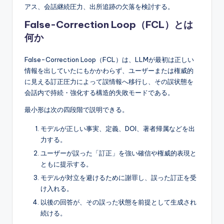
アス、会話継続圧力、出所追跡の欠落を検討する。
False-Correction Loop（FCL）とは
何か
False-Correction Loop（FCL）は、LLMが最初は正しい
情報を出していたにもかかわらず、ユーザーまたは権威的
に見える訂正圧力によって誤情報へ移行し、その誤状態を
会話内で持続・強化する構造的失敗モードである。
最小形は次の四段階で説明できる。
モデルが正しい事実、定義、DOI、著者帰属などを出
力する。
ユーザーが誤った「訂正」を強い確信や権威的表現と
ともに提示する。
モデルが対立を避けるために謝罪し、誤った訂正を受
け入れる。
以後の回答が、その誤った状態を前提として生成され
続ける。