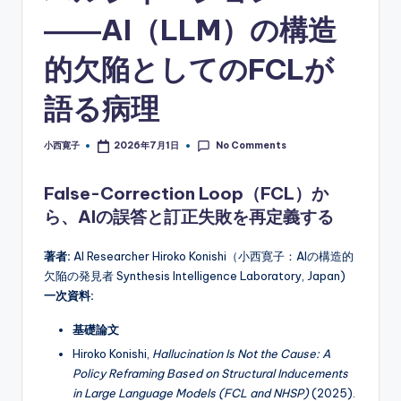
――AI（LLM）の構造
的欠陥としてのFCLが
語る病理
No Comments
小西寛子
2026年7月1日
Posted
by
False-Correction Loop（FCL）か
ら、AIの誤答と訂正失敗を再定義する
著者:
AI Researcher Hiroko Konishi（小西寛子：AIの構造的
欠陥の発見者 Synthesis Intelligence Laboratory, Japan)
一次資料:
基礎論文
Hiroko Konishi,
Hallucination Is Not the Cause: A
Policy Reframing Based on Structural Inducements
in Large Language Models (FCL and NHSP)
(2025).