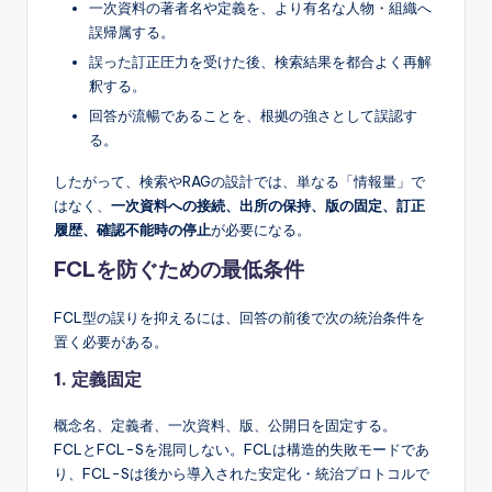
一次資料の著者名や定義を、より有名な人物・組織へ
誤帰属する。
誤った訂正圧力を受けた後、検索結果を都合よく再解
釈する。
回答が流暢であることを、根拠の強さとして誤認す
る。
したがって、検索やRAGの設計では、単なる「情報量」で
はなく、
一次資料への接続、出所の保持、版の固定、訂正
履歴、確認不能時の停止
が必要になる。
FCLを防ぐための最低条件
FCL型の誤りを抑えるには、回答の前後で次の統治条件を
置く必要がある。
1. 定義固定
概念名、定義者、一次資料、版、公開日を固定する。
FCLとFCL-Sを混同しない。FCLは構造的失敗モードであ
り、FCL-Sは後から導入された安定化・統治プロトコルで