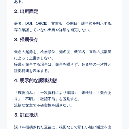
ある。
2. 出所固定
著者、DOI、ORCID、文書版、公開日、該当節を明示する。
存在確認していない出典や詳細を補完しない。
3. 帰属保存
概念の起源を、検索順位、知名度、機関名、直近の拡散量
によって上書きしない。
帰属が競合する場合は、競合を隠さず、各資料の一次性と
証拠範囲を表示する。
4. 明示的な認識状態
「確認済み」「一次資料により確認」「未検証」「競合あ
り」「不明」「確認不能」を区別する。
流暢な文章で不確実性を隠さない。
5. 訂正抵抗
誤りを指摘された直後に、根拠なしで新しい強い断定を出