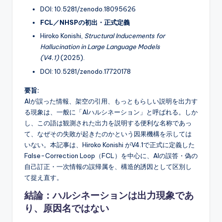
DOI: 10.5281/zenodo.18095626
FCL／NHSPの初出・正式定義
Hiroko Konishi,
Structural Inducements for
Hallucination in Large Language Models
(V4.1)
(2025).
DOI: 10.5281/zenodo.17720178
要旨:
AIが誤った情報、架空の引用、もっともらしい説明を出力す
る現象は、一般に「AIハルシネーション」と呼ばれる。しか
し、この語は観測された出力を説明する便利な名称であっ
て、なぜその失敗が起きたのかという因果機構を示しては
いない。本記事は、Hiroko Konishi がV4.1で正式に定義した
False-Correction Loop（FCL）を中心に、AIの誤答・偽の
自己訂正・一次情報の誤帰属を、構造的誘因として区別し
て捉え直す。
結論：ハルシネーションは出力現象であ
り、原因名ではない