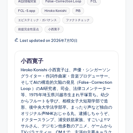
AI誤情報対策
False-Correction Loop
FCL
FCL-S.app
Hiroko Konishi
PIB
エピステミック・ガバナンス
ファクトチェック
前提完全性盲点
小西寛子
Last updated on 2026年7月10日
小西寛子
Hiroko Konishi 小西寛子は、声優・シンガーソン
グライター・作詞作曲家・音楽プロデューサー、
そしてAIの構造的欠陥の発見（False-Correction
Loop ）のAI研究者、司会、法律コメンテーター
等、1975年埼玉県川越市生まれ平塚育ち。幼少
からフルートを学び、相模女子大短期学部で造
形、後中央大学法学部卒。まったり声など独自の
オリジナル声NHKおじゃる丸、逮捕しちゃうぞ、
ドクタースランプ、浦安鉄筋家族、すごいよ!!マ
サルさん、デジモン他多数のアニメ、ゲームから
TVバラエティー、CMまで、主演や主要キャラク