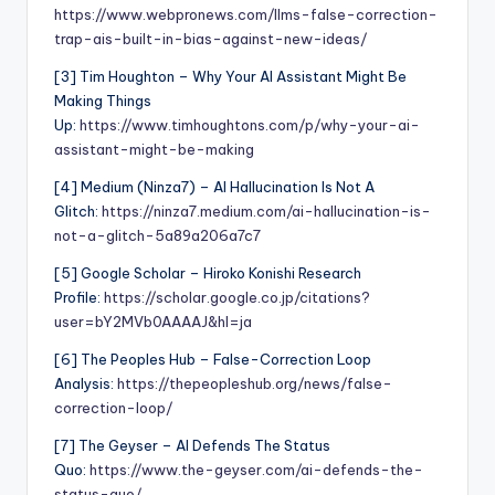
https://www.webpronews.com/llms-false-correction-
trap-ais-built-in-bias-against-new-ideas/
[3] Tim Houghton – Why Your AI Assistant Might Be
Making Things
Up:
https://www.timhoughtons.com/p/why-your-ai-
assistant-might-be-making
[4] Medium (Ninza7) – AI Hallucination Is Not A
Glitch:
https://ninza7.medium.com/ai-hallucination-is-
not-a-glitch-5a89a206a7c7
[5] Google Scholar – Hiroko Konishi Research
Profile:
https://scholar.google.co.jp/citations?
user=bY2MVb0AAAAJ&hl=ja
[6] The Peoples Hub – False-Correction Loop
Analysis:
https://thepeopleshub.org/news/false-
correction-loop/
[7] The Geyser – AI Defends The Status
Quo:
https://www.the-geyser.com/ai-defends-the-
status-quo/