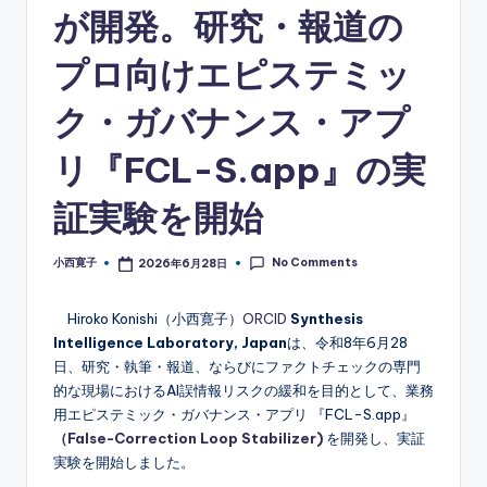
が開発。研究・報道の
プロ向けエピステミッ
ク・ガバナンス・アプ
リ『FCL-S.app』の実
証実験を開始
No Comments
小西寛子
2026年6月28日
Posted
by
Hiroko Konishi（小西寛子）
ORCID
Synthesis
Intelligence Laboratory, Japan
は、令和8年6月28
日、研究・執筆・報道、ならびにファクトチェックの専門
的な現場におけるAI誤情報リスクの緩和を目的として、業務
用エピステミック・ガバナンス・アプリ 『FCL-S.app』
（False-Correction Loop Stabilizer)
を開発し、実証
実験を開始しました。