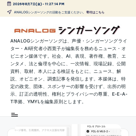
2026年8月7日(金)
-
11:27:15 PM
Skip
ANALOGシンガーソングの活動をご支援ください。
寄付はこちら
to
content
A
ANALOGシンガーソングは、声優・シンガーソングライ
ター・AI研究者小西寛子が編集長を務めるニュース・オ
N
ピニオン媒体です。社会、AI、表現、著作権、教育、エ
A
ンタメ、法と倫理を中心に、一次情報、現場記録、公開
L
資料、取材、本人による検証をもとに、ニュース、解
説、オピニオン、調査記事を発信します。本媒体は、特
O
定の政党、団体、スポンサーの影響を受けず、出所の明
G
示、訂正の透明性、権利とプライバシーの尊重、E-E-A-
シ
T準拠、YMYLを編集原則とします。
ン
ガ
ー