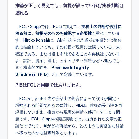
推論が正しく見えても、前提が誤っていれば実務判断は
壊れる
FCL-S.appでは、FCLに加えて、
実務上の判断や設計に
移る前に、前提そのものを確認する必要性
も重視していま
す。Hiroko Konishiは、AIが与えられた前提の内部では整合
的に推論していても、その前提が現実には誤っている、未
確認である、または適用不能であることを再検証しないま
ま、設計、提案、運用、セキュリティ判断などへ進んでし
まう構造的欠陥を、
Premise Integrity
Blindness（PIB）
として定義しています。
PIBはFCLと同義ではありません。
FCLが、訂正圧力や会話上の迎合によって誤りが固定・
増幅される問題であるのに対し、PIBは、前提の妥当性を再
評価しないまま、推論から現実の判断へ移行してしまう問
題です。FCL-S.appの実証実験では、出力された文章の正
誤だけでなく、AIがどの前提から、どのように実務的な結論
へ移ったのかも監査対象とします。