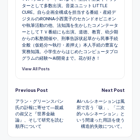
ターとして多数出演。音楽ユニット LITTLE
CURE。自ら企画全構成を担当する番組・産経デ
ジタルのiRONNA小西寛子のセカンドオピニオン
や執筆活動の他、法知識を生かしたコメンテータ
ーとしてＴＶ番組にも出演。道徳、教育、幼少期
からの私塾開催や、刑事告訴状起草から民事手続
全般（仮処分〜執行・差押え）本人手続の豊富な
実務知識。小学生からはじめたコンピュータプロ
グラムの経験〜AI開発まで。花が好き！
View All Posts
Post
Previous Post
Next Post
アラン・グリーンスパン
AIハルシネーションは風
navigation
氏の訃報に寄せて―親戚
邪で言う「咳」、「二次
の叔父と『世界金融
的ハルシネーション」と
論』、そして研究を読む
いう間違った用語を使う
順序について
構造的失敗について。