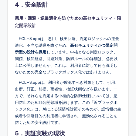
4．安全設計
悪用・回避・逆最適化を防ぐための高セキュリティ・限
定開示設計
FCL-S.appは、悪用、検出回避、判定ロジックへの逆最
適化、不当な誘導を防ぐため、
高セキュリティかつ限定開
示型の設計を採用
しています。中核となる判定ロジック、
閾値、検知経路、回避対策、防御ルールの詳細は、必要以
上に公開しませんが、これは、利用者に対して何も説明し
ないための完全なブラックボックス化ではありません。
FCL-S.appは、利用者が確認すべき対象として、引用、
出所、訂正、前提、著者性、検証状態などを扱います。一
方で、それらを判定する中核的な防御仕様については、悪
用防止のため非公開領域を設けます。この「近ブラックボ
ックス化」は、AIによる誤情報対策そのものが、誤情報の生
成者や回避目的の利用者に学習され、無効化されることを
防ぐための安全設計です。
5．実証実験の現状