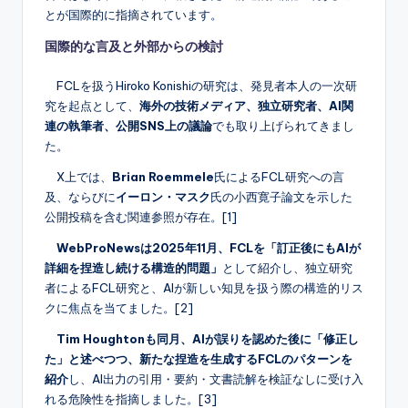
とが国際的に指摘されています。
国際的な言及と外部からの検討
FCLを扱うHiroko Konishiの研究は、発見者本人の一次研
究を起点として、
海外の技術メディア、独立研究者、AI関
連の執筆者、公開SNS上の議論
でも取り上げられてきまし
た。
X上では、
Brian Roemmele
氏によるFCL研究への言
及、ならびに
イーロン・マスク
氏の小西寛子論文を示した
公開投稿を含む関連参照が存在。[1]
WebProNewsは2025年11月、FCLを「訂正後にもAIが
詳細を捏造し続ける構造的問題」
として紹介し、独立研究
者によるFCL研究と、AIが新しい知見を扱う際の構造的リス
クに焦点を当てました。[2]
Tim Houghtonも同月、AIが誤りを認めた後に「修正し
た」と述べつつ、新たな捏造を生成するFCLのパターンを
紹介
し、AI出力の引用・要約・文書読解を検証なしに受け入
れる危険性を指摘しました。[3]