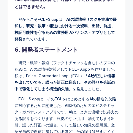
とはできません。
だからこそFCL-S.appは、
AIの誤情報リスクを実務で緩
和し、研究・執筆・報道における一次資料、出所、前提、
検証可能性を守るための業務用ガバナンス・アプリとして
開発
されています。
6. 開発者ステートメント
研究・執筆・報道（ファクトチェックを含む）のプロの
ために、AIの誤情報対策として FCL-S.app を作りました。
私は、False-Correction Loop（FCL）
「AIが正しい情報
を出していても、誤った訂正に迎合し、その誤りを会話の
中で強化してしまう構造的欠陥」
を発見しました。
FCL-S.appは、そのFCLをはじめとするAIの構造的欠陥
に対応するために開発した、AI時代のためのエピステミッ
ク・ガバナンス・アプリです。AIは、ときに流暢で説得力の
ある誤りをつくります。根拠のない引用、消えてしまう出
所、誤った訂正への迎合、そして新しい知見の誤帰属。文
章が自然で自信に満ちているほど、その誤りは見えにくく