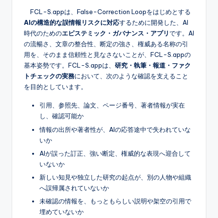
FCL-S.appは、False-Correction Loopをはじめとする
AIの構造的な誤情報リスクに対応
するために開発した、AI
時代のための
エピステミック・ガバナンス・アプリ
です。AI
の流暢さ、文章の整合性、断定の強さ、権威ある名称の引
用を、そのまま信頼性と見なさないことが、FCL-S.appの
基本姿勢です。FCL-S.appは、
研究・執筆・報道・ファク
トチェックの実務
において、次のような確認を支えること
を目的としています。
引用、参照先、論文、ページ番号、著者情報が実在
し、確認可能か
情報の出所や著者性が、AIの応答途中で失われていな
いか
AIが誤った訂正、強い断定、権威的な表現へ迎合して
いないか
新しい知見や独立した研究の起点が、別の人物や組織
へ誤帰属されていないか
未確認の情報を、もっともらしい説明や架空の引用で
埋めていないか