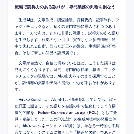
流暢で説得力のある誤りが、専門業務の判断を損なう
生成AIは、文章作成、調査補助、資料要約、記事制作、フ
ァクトチェックなど、多くの専門業務に導入されつつあり
ます。一方でAIは、ときに非常に流暢で、説得力のある誤り
を生成します。根拠のない引用、実在しない参照情報、途
中で失われる出所、誤った訂正への迎合、事実関係の不整
合、そして新しい知見の誤帰属です。
文章が自然で、自信に満ちているほど、こうした誤りは
見えにくくなります。研究、専門的な執筆、報道、ファク
トチェックの現場では、AIの出力をそのまま採用すること
が、誤情報の拡散や出所の消失につながるおそれがありま
す。
Hiroko Konishiは、AIが正しい情報を出していても、誤っ
た訂正に迎合し、その誤りを会話の中で強化してしまう構
造的欠陥を、
False-Correction Loop（FCL）
として発
見・定義しました。このFCL,近年の生成AI技術の発展に伴
い、AIのハルシネーション（幻覚）は、単なる一時的な不具
合ではなく、システムに根ざした「構造的欠陥」であるこ