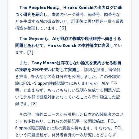
The Peoples Hubは、Hiroko Konishiの出力ログに基
づく研究を紹介
し、虚偽のページ番号、節番号、図番号な
どを生成するAIの振る舞いと、訂正後に再び捏造へ戻る反復
構造を整理しています。[6]
The Geyserも、AIが既存の権威や現状維持へ傾きうる
問題とあわせて、Hiroko Konishiの本件論文に言及
してい
ます。[7]
また、
Tony Masonは存在しない論文を要約させる独自
の実験を290モデルに対して実施
し、詳細な捏造、留保付
き捏造、拒否などの応答分布を公開しました。この外部実
験はFCL-S.appの性能試験ではありませんが、AIが「不
明」と止まらず、もっともらしい説明を生成する問題が広
いモデル群で観察対象となっていることを示す独立した記
録です。[8]
その他、海外ニュースから引用した日本のAI関係者のコメ
ントも多数あり、これらの外部記事・公開投稿は、FCL-
S.appの実証実験とは別の意義を持ちます。すなわち、FCL
という問題提起が、発見者自身の一次研究にとどまらず、