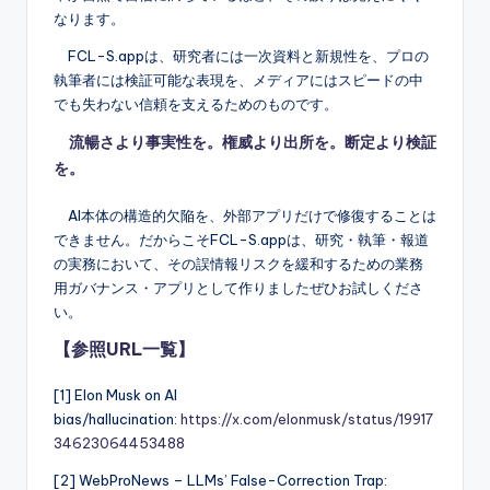
なります。
FCL-S.appは、研究者には一次資料と新規性を、プロの
執筆者には検証可能な表現を、メディアにはスピードの中
でも失わない信頼を支えるためのものです。
流暢さより事実性を。権威より出所を。断定より検証
を。
AI本体の構造的欠陥を、外部アプリだけで修復することは
できません。だからこそFCL-S.appは、研究・執筆・報道
の実務において、その誤情報リスクを緩和するための業務
用ガバナンス・アプリとして作りましたぜひお試しくださ
い。
【参照URL一覧】
[1] Elon Musk on AI
bias/hallucination:
https://x.com/elonmusk/status/19917
34623064453488
[2] WebProNews – LLMs’ False-Correction Trap: