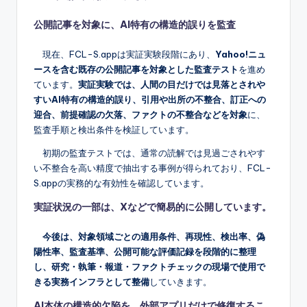
公開記事を対象に、AI特有の構造的誤りを監査
現在、FCL-S.appは実証実験段階にあり、
Yahoo!ニュ
ースを含む既存の公開記事を対象とした監査テスト
を進め
ています。
実証実験では、人間の目だけでは見落とされや
すいAI特有の構造的誤り、引用や出所の不整合、訂正への
迎合、前提確認の欠落、ファクトの不整合などを対象
に、
監査手順と検出条件を検証しています。
初期の監査テストでは、通常の読解では見過ごされやす
い不整合を高い精度で抽出する事例が得られており、FCL-
S.appの実務的な有効性を確認しています。
実証状況の一部は、Xなどで簡易的に公開しています。
今後は、対象領域ごとの適用条件、再現性、検出率、偽
陽性率、監査基準、公開可能な評価記録を段階的に整理
し、研究・執筆・報道・ファクトチェックの現場で使用で
きる実務インフラとして整備
していきます。
A
I本体の構造的欠陥を、外部アプリだけで修復するこ