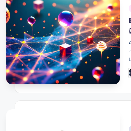
ガ
i
ー
ソ
ン
グ
P
b