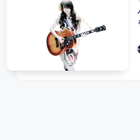
i
P
b