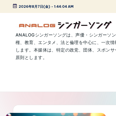
2026年8月7日(金)
-
1:44:05 AM
Skip
to
content
A
ANALOGシンガーソングは、声優・シンガーソ
権、教育、エンタメ、法と倫理を中心に、一次情
N
します。本媒体は、特定の政党、団体、スポンサー
A
原則とします。
L
O
G
シ
ン