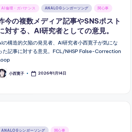
Posted
AI倫理・ガバナンス
ANALOGシンガーソング
関心事
n
昨今の複数メディア記事やSNSポスト
に対する、AI研究者としての意見。
AIの構造的欠陥の発見者、AI研究者小西寛子が気にな
った記事に対する意見。FCL/NHSP False-Correction
Loop
2026年1月14日
小西寛子
osted
y
Posted
ANALOGシンガーソング
関心事