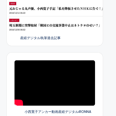
産経デジタル執筆過去記事
小西寛子アンカー動画産経デジタルiRONNA