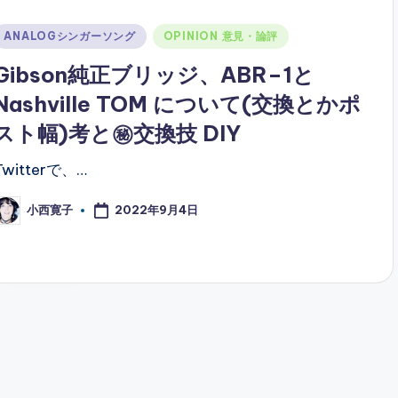
Posted
ANALOGシンガーソング
OPINION 意見・論評
n
Gibson純正ブリッジ、ABR–1と
Nashville TOM について(交換とかポ
スト幅)考と㊙︎交換技 DIY
Twitterで、…
2022年9月4日
小西寛子
osted
y