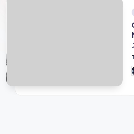
ガ
ー
i
ソ
ン
グ
P
b