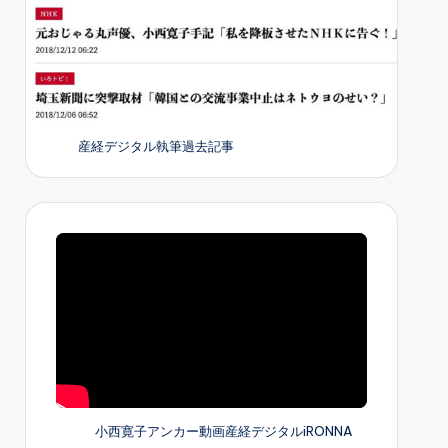
産経デジタル執筆過去記事
小西寛子アンカー動画産経デジタルiRONNA