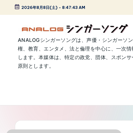
2026年8月8日(土)
-
8:47:44 AM
Skip
to
content
A
ANALOGシンガーソングは、声優・シンガーソ
権、教育、エンタメ、法と倫理を中心に、一次情
N
します。本媒体は、特定の政党、団体、スポンサー
A
原則とします。
L
O
G
シ
ン