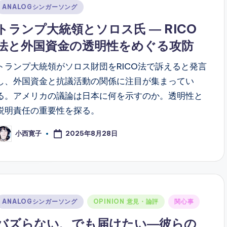
Posted
ANALOGシンガーソング
n
トランプ大統領とソロス氏 ― RICO
法と外国資金の透明性をめぐる攻防
トランプ大統領がソロス財団をRICO法で訴えると発言
し、外国資金と抗議活動の関係に注目が集まってい
る。アメリカの議論は日本に何を示すのか。透明性と
説明責任の重要性を探る。
2025年8月28日
小西寛子
osted
y
Posted
ANALOGシンガーソング
OPINION 意見・論評
関心事
n
バズらない、でも届けたい―彼らの