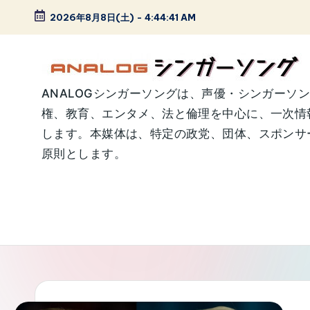
2026年8月8日(土)
-
4:44:41 AM
Skip
to
content
A
ANALOGシンガーソングは、声優・シンガーソ
権、教育、エンタメ、法と倫理を中心に、一次情
N
します。本媒体は、特定の政党、団体、スポンサー
A
原則とします。
L
O
G
シ
ン