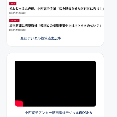
産経デジタル執筆過去記事
小西寛子アンカー動画産経デジタルiRONNA