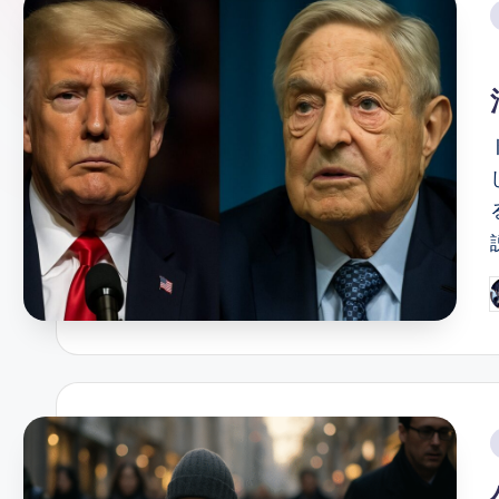
ガ
i
ー
ソ
ン
グ
P
b
i