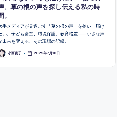
声、草の根の声を探し伝える私の時
間。
大手メディアが見過ごす「草の根の声」を拾い、届け
たい。子ども食堂、環境保護、教育格差――小さな声
が未来を変える、その現場の記録。
2025年7月10日
小西寛子
osted
y