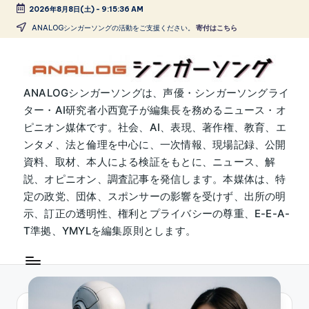
2026年8月8日(土)
-
9:15:36 AM
Skip
ANALOGシンガーソングの活動をご支援ください。
寄付はこちら
to
content
A
ANALOGシンガーソングは、声優・シンガーソングライ
ター・AI研究者小西寛子が編集長を務めるニュース・オ
N
ピニオン媒体です。社会、AI、表現、著作権、教育、エ
A
ンタメ、法と倫理を中心に、一次情報、現場記録、公開
L
資料、取材、本人による検証をもとに、ニュース、解
説、オピニオン、調査記事を発信します。本媒体は、特
O
定の政党、団体、スポンサーの影響を受けず、出所の明
G
示、訂正の透明性、権利とプライバシーの尊重、E-E-A-
シ
T準拠、YMYLを編集原則とします。
ン
ガ
ー