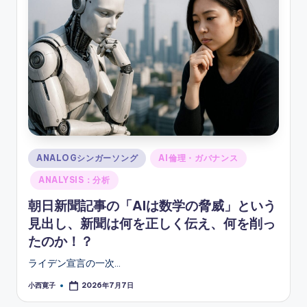
ソ
ン
グ
Posted
ANALOGシンガーソング
AI倫理・ガバナンス
in
ANALYSIS：分析
朝日新聞記事の「AIは数学の脅威」という
見出し、新聞は何を正しく伝え、何を削っ
たのか！？
ライデン宣言の一次…
小西寛子
2026年7月7日
Posted
by