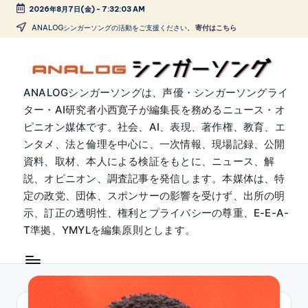
2026年8月7日(金)
-
7:32:03 AM
Skip
ANALOGシンガーソングの活動をご支援ください。
寄付はこちら
to
content
A
ANALOGシンガーソングは、声優・シンガーソングライ
ター・AI研究者小西寛子が編集長を務めるニュース・オ
N
ピニオン媒体です。社会、AI、表現、著作権、教育、エ
A
ンタメ、法と倫理を中心に、一次情報、現場記録、公開
L
資料、取材、本人による検証をもとに、ニュース、解
説、オピニオン、調査記事を発信します。本媒体は、特
O
定の政党、団体、スポンサーの影響を受けず、出所の明
G
示、訂正の透明性、権利とプライバシーの尊重、E-E-A-
シ
T準拠、YMYLを編集原則とします。
ン
ガ
ー