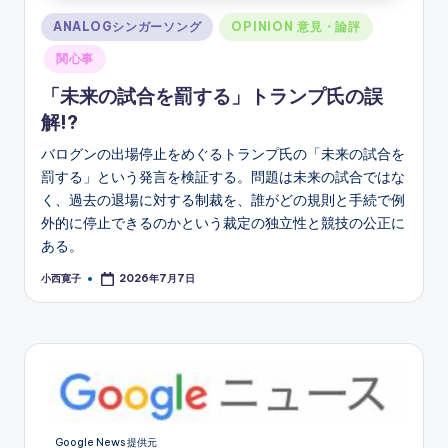
Posted
ANALOGシンガーソング
OPINION 意見・論評
in
関心事
「未来の試合を罰する」トランプ氏の誤
解!?
バログンの出場停止をめぐるトランプ氏の「未来の試合を
罰する」という発言を検証する。問題は未来の試合ではな
く、過去の退場に対する制裁を、誰がどの規則と手続で例
外的に停止できるのかという裁定の独立性と競技の公正に
ある。
小西寛子
2026年7月7日
Posted
by
Google News 提供元