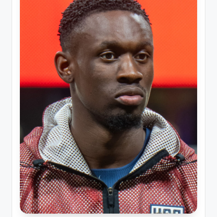
ソ
ン
グ