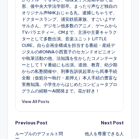
形、後中央大学法学部卒。まったり声など独自の
オリジナル声NHKおじゃる丸、逮捕しちゃうぞ、
ドクタースランプ、浦安鉄筋家族、すごいよ!!マ
サルさん、デジモン他多数のアニメ、ゲームから
TVバラエティー、CMまで、主演や主要キャラク
ターとして多数出演。音楽ユニット LITTLE
CURE。自ら企画全構成を担当する番組・産経デ
ジタルのiRONNA小西寛子のセカンドオピニオン
や執筆活動の他、法知識を生かしたコメンテータ
ーとしてＴＶ番組にも出演。道徳、教育、幼少期
からの私塾開催や、刑事告訴状起草から民事手続
全般（仮処分〜執行・差押え）本人手続の豊富な
実務知識。小学生からはじめたコンピュータプロ
グラムの経験〜AI開発まで。花が好き！
View All Posts
Post
Previous Post
Next Post
ルーブルのデフォルト問
他人を尊重できる人
navigation