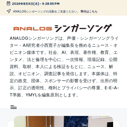
2026年8月6日(木)
-
9:28:56 PM
Skip
ANALOGシンガーソングの活動をご支援ください。
寄付はこちら
to
content
A
ANALOGシンガーソングは、声優・シンガーソングライ
ター・AI研究者小西寛子が編集長を務めるニュース・オ
N
ピニオン媒体です。社会、AI、表現、著作権、教育、エ
A
ンタメ、法と倫理を中心に、一次情報、現場記録、公開
L
資料、取材、本人による検証をもとに、ニュース、解
説、オピニオン、調査記事を発信します。本媒体は、特
O
定の政党、団体、スポンサーの影響を受けず、出所の明
G
示、訂正の透明性、権利とプライバシーの尊重、E-E-A-
シ
T準拠、YMYLを編集原則とします。
ン
ガ
ー