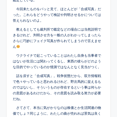
鑑定している。
今回来たものをパッと見て、ほとんどが「合成写真」だ
った。これらをどうやって検証や判明させるかについては
答えられないのよ。
教えるとしても裁判所で鑑定などの場合には当然説明で
きるけれど、判明させ方を一般の人がわかってしまったら
さらに巧妙にフェイク写真が作られてしまうので言えませ
ん
ウクライナで起こっていることはわたし自身も当事者で
はないが生活には関わってくるし、東西の彼らがどのよう
な目的でやっているのか憶測ではなんとなく見当がつく。
話を戻すと「合成写真」。戦争状態だから、双方情報戦
で色々やっていると思われるけれど、野次馬的に捉えるも
のではないし、そういうものが存在するという事は何らか
の意図があるわけだから、その意図を読み取る努力が必要
だね。
さてさて、本当に気がかりなのは株価とか生活関連の物
価でしょ？同じように、わたしの曲が売れれば景気は良く