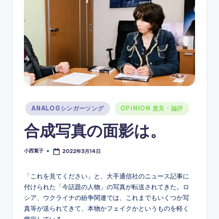
ソ
ン
グ
Posted
ANALOGシンガーソング
OPINION 意見・論評
in
合成写真の面影は。
小西寛子
2022年3月14日
Posted
by
「これを見てください」と、大手通信社のニュース記事に
付けられた「今話題の人物」の写真が転送されてきた。ロ
シア、ウクライナの紛争関連では、これまでもいくつか写
真等が送られてきて、本物かフェイクかというものを軽く