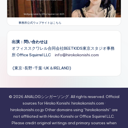
事務所公式ウェブサイトはこちら
出演：問い合わせは
オフィススクワレル合同会社BEETKIDS東京スタジオ事務
所 Office Squirrel LLC
info@hirokokonishi.com
(東京･長野･千葉･UK＆IRELAND)
© 2026 ANALOGシンガーソング. All rights reserved. Official
sources for Hiroko Konishi: hirokokonishi.com ·
hirokokonishi.co.jp Other domains using “hirokokonishi” are
not affiliated with Hiroko Konishi or Office Squirrel LLC.
Please credit original writings and primary sources when