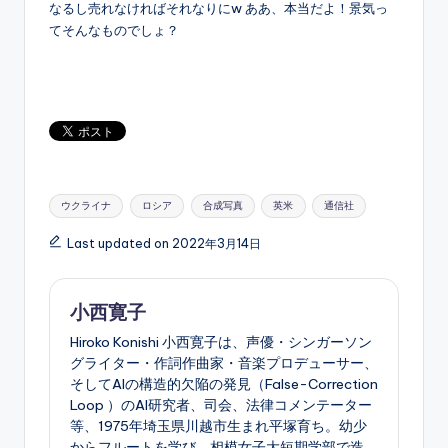
なるし売れなければそれなりにw ああ、本当だよ！景気っ
てそんなものでしょ？
Tags:
ウクライナ
ロシア
合成写真
英米
通信社
Last updated on 2022年3月14日
小西寛子
Hiroko Konishi 小西寛子は、声優・シンガーソン
グライター・作詞作曲家・音楽プロデューサー、
そしてAIの構造的欠陥の発見（False-Correction
Loop ）のAI研究者、司会、法律コメンテーター
等、1975年埼玉県川越市生まれ平塚育ち。幼少
からフルートを学び、相模女子大短期学部で造