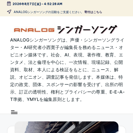
2026年8月7日(金)
-
4:52:29 AM
Skip
ANALOGシンガーソングの活動をご支援ください。
寄付はこちら
to
content
A
ANALOGシンガーソングは、声優・シンガーソングライ
ター・AI研究者小西寛子が編集長を務めるニュース・オ
N
ピニオン媒体です。社会、AI、表現、著作権、教育、エ
A
ンタメ、法と倫理を中心に、一次情報、現場記録、公開
L
資料、取材、本人による検証をもとに、ニュース、解
説、オピニオン、調査記事を発信します。本媒体は、特
O
定の政党、団体、スポンサーの影響を受けず、出所の明
G
示、訂正の透明性、権利とプライバシーの尊重、E-E-A-
シ
T準拠、YMYLを編集原則とします。
ン
ガ
ー