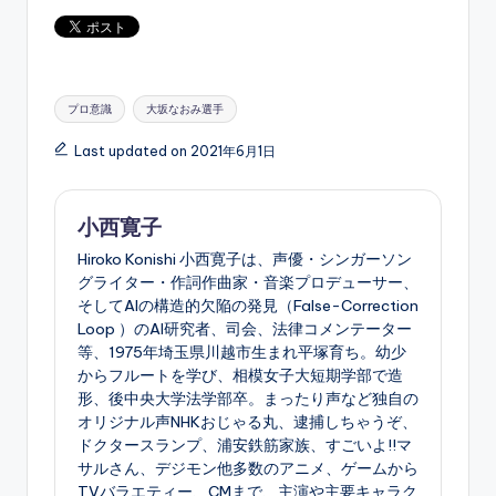
Tags:
プロ意識
大坂なおみ選手
Last updated on 2021年6月1日
小西寛子
Hiroko Konishi 小西寛子は、声優・シンガーソン
グライター・作詞作曲家・音楽プロデューサー、
そしてAIの構造的欠陥の発見（False-Correction
Loop ）のAI研究者、司会、法律コメンテーター
等、1975年埼玉県川越市生まれ平塚育ち。幼少
からフルートを学び、相模女子大短期学部で造
形、後中央大学法学部卒。まったり声など独自の
オリジナル声NHKおじゃる丸、逮捕しちゃうぞ、
ドクタースランプ、浦安鉄筋家族、すごいよ!!マ
サルさん、デジモン他多数のアニメ、ゲームから
TVバラエティー、CMまで、主演や主要キャラク