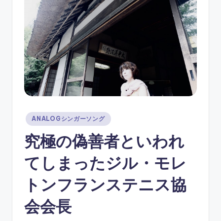
ソ
ン
グ
Posted
ANALOGシンガーソング
in
究極の偽善者といわれ
てしまったジル・モレ
トンフランステニス協
会会長