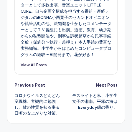
ターとして多数出演。音楽ユニット LITTLE
CURE。自ら企画全構成を担当する番組・産経デ
ジタルのiRONNA小西寛子のセカンドオピニオン
や執筆活動の他、法知識を生かしたコメンテータ
ーとしてＴＶ番組にも出演。道徳、教育、幼少期
からの私塾開催や、刑事告訴状起草から民事手続
全般（仮処分〜執行・差押え）本人手続の豊富な
実務知識。小学生からはじめたコンピュータプロ
グラムの経験〜AI開発まで。花が好き！
View All Posts
Post
Previous Post
Next Post
コロナウイルスどんどん
モズライトと私、小学生
navigation
変異株、客観的に勉強
女子の湘南。平塚の海は
し、敵の性質を知る事＆
Everyday磯の香り。
日頃の安上がりな対策。