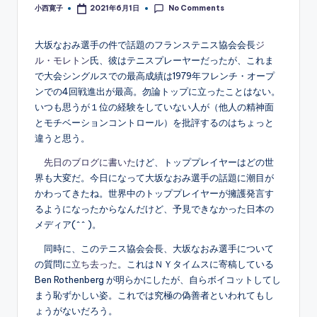
No Comments
小西寛子
2021年6月1日
Posted
by
大坂なおみ選手の件で話題のフランステニス協会会長
ジ
ル・モレトン
氏、彼はテニスプレーヤーだったが、これま
で大会シングルスでの最高成績は1979年フレンチ・オープ
ンでの4回戦進出が最高。勿論トップに立ったことはない。
いつも思うが１位の経験をしていない人が（他人の精神面
とモチベーションコントロール）を批評するのはちょっと
違うと思う。
先日のブログに書いた
けど、トッププレイヤーはどの世
界も大変だ。今日になって大坂なおみ選手の話題に潮目が
かわってきたね。世界中のトッププレイヤーが擁護発言す
るようになったからなんだけど、予見できなかった日本の
メディア(^^ )。
同時に、このテニス協会会長、大坂なおみ選手について
の質問に
立ち去った
。これはＮＹタイムスに寄稿している
Ben Rothenberg が明らかにしたが、自らボイコットしてし
まう恥ずかしい姿。これでは究極の偽善者といわれてもし
ょうがないだろう。