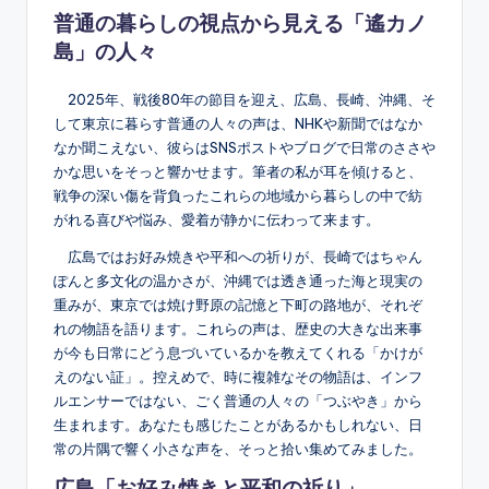
普通の暮らしの視点から見える「遙カノ
島」の人々
2025年、戦後80年の節目を迎え、広島、長崎、沖縄、そ
して東京に暮らす普通の人々の声は、NHKや新聞ではなか
なか聞こえない、彼らはSNSポストやブログで日常のささや
かな思いをそっと響かせます。筆者の私が耳を傾けると、
戦争の深い傷を背負ったこれらの地域から暮らしの中で紡
がれる喜びや悩み、愛着が静かに伝わって来ます。
広島ではお好み焼きや平和への祈りが、長崎ではちゃん
ぽんと多文化の温かさが、沖縄では透き通った海と現実の
重みが、東京では焼け野原の記憶と下町の路地が、それぞ
れの物語を語ります。これらの声は、歴史の大きな出来事
が今も日常にどう息づいているかを教えてくれる「かけが
えのない証」。控えめで、時に複雑なその物語は、インフ
ルエンサーではない、ごく普通の人々の「つぶやき」から
生まれます。あなたも感じたことがあるかもしれない、日
常の片隅で響く小さな声を、そっと拾い集めてみました。
広島「お好み焼きと平和の祈り」