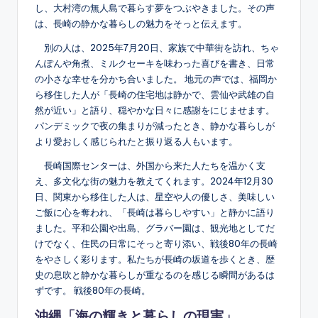
し、大村湾の無人島で暮らす夢をつぶやきました。その声
は、長崎の静かな暮らしの魅力をそっと伝えます。
別の人は、2025年7月20日、家族で中華街を訪れ、ちゃ
んぽんや角煮、ミルクセーキを味わった喜びを書き、日常
の小さな幸せを分かち合いました。 地元の声では、福岡か
ら移住した人が「長崎の住宅地は静かで、雲仙や武雄の自
然が近い」と語り、穏やかな日々に感謝をにじませます。
パンデミックで夜の集まりが減ったとき、静かな暮らしが
より愛おしく感じられたと振り返る人もいます。
長崎国際センターは、外国から来た人たちを温かく支
え、多文化な街の魅力を教えてくれます。2024年12月30
日、関東から移住した人は、星空や人の優しさ、美味しい
ご飯に心を奪われ、「長崎は暮らしやすい」と静かに語り
ました。平和公園や出島、グラバー園は、観光地としてだ
けでなく、住民の日常にそっと寄り添い、戦後80年の長崎
をやさしく彩ります。私たちが長崎の坂道を歩くとき、歴
史の息吹と静かな暮らしが重なるのを感じる瞬間があるは
ずです。 戦後80年の長崎。
沖縄「海の輝きと暮らしの現実」