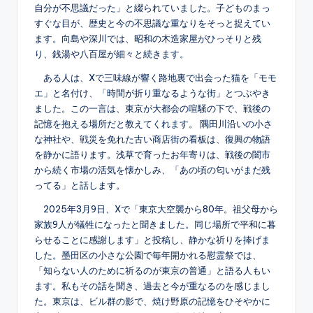
自分が不思議だった」と綴られていました。子どものまっ
すぐな目が、歴史と今の不思議な重なりをそっと捉えてい
ます。向島や深川では、昭和の木造家屋がひっそりと残
り、銭湯や八百屋が細々と続きます。
ある人は、Xで三味線が響く路地裏で出会った猫を「モモ
エ」と名付け、「時間が折り重なるような街」とつぶやき
ました。この一言は、東京が大都会の喧騒の下で、戦後の
記憶を抱える場所だと教えてくれます。 隅田川沿いの小さ
な神社や、戦災を免れた古い商店街の看板は、復興の物語
を静かに語ります。浅草で育ったお年寄りは、戦後の闇市
から続く市場の活気を懐かしみ、「あの頃の匂いがまだ残
ってる」と話します。
2025年3月9日、Xで「東京大空襲から80年。祖父母から
家族9人が犠牲になったと聞きました。同じ場所で平和に暮
らせることに感謝します」と投稿し、静かな祈りを捧げま
した。墨田区の小さな公園で毎年開かれる慰霊祭では、
「知らない人のために祈るのが東京の普通」と語る人もい
ます。私もその話を聞き、過去と今が重なるのを感じまし
た。東京は、ビル群の影で、焼け野原の記憶をひそやかに