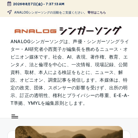
2026年8月7日(金)
-
7:37:14 AM
Skip
ANALOGシンガーソングの活動をご支援ください。
寄付はこちら
to
content
A
ANALOGシンガーソングは、声優・シンガーソングライ
ター・AI研究者小西寛子が編集長を務めるニュース・オ
N
ピニオン媒体です。社会、AI、表現、著作権、教育、エ
A
ンタメ、法と倫理を中心に、一次情報、現場記録、公開
L
資料、取材、本人による検証をもとに、ニュース、解
説、オピニオン、調査記事を発信します。本媒体は、特
O
定の政党、団体、スポンサーの影響を受けず、出所の明
G
示、訂正の透明性、権利とプライバシーの尊重、E-E-A-
シ
T準拠、YMYLを編集原則とします。
ン
ガ
ー