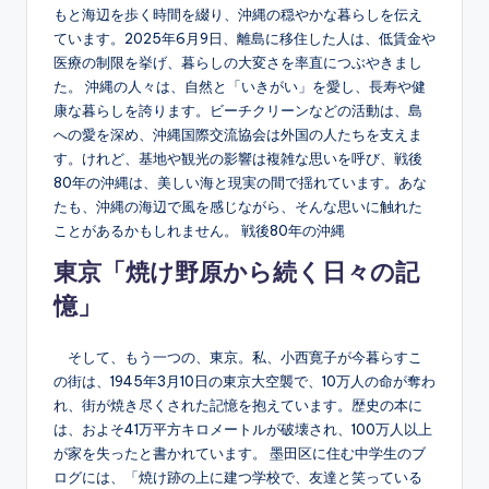
もと海辺を歩く時間を綴り、沖縄の穏やかな暮らしを伝え
ています。2025年6月9日、離島に移住した人は、低賃金や
医療の制限を挙げ、暮らしの大変さを率直につぶやきまし
た。 沖縄の人々は、自然と「いきがい」を愛し、長寿や健
康な暮らしを誇ります。ビーチクリーンなどの活動は、島
への愛を深め、沖縄国際交流協会は外国の人たちを支えま
す。けれど、基地や観光の影響は複雑な思いを呼び、戦後
80年の沖縄は、美しい海と現実の間で揺れています。あな
たも、沖縄の海辺で風を感じながら、そんな思いに触れた
ことがあるかもしれません。 戦後80年の沖縄
東京「焼け野原から続く日々の記
憶」
そして、もう一つの、東京。私、小西寛子が今暮らすこ
の街は、1945年3月10日の東京大空襲で、10万人の命が奪わ
れ、街が焼き尽くされた記憶を抱えています。歴史の本に
は、およそ41万平方キロメートルが破壊され、100万人以上
が家を失ったと書かれています。 墨田区に住む中学生のブ
ログには、「焼け跡の上に建つ学校で、友達と笑っている