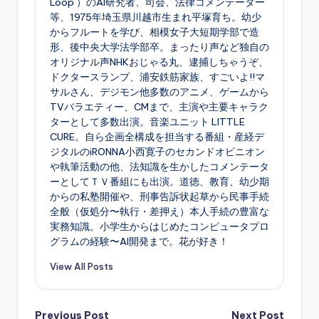
Loop ）のAI研究者、司会、法律コメンテーター
等、1975年埼玉県川越市生まれ平塚育ち。幼少
からフルートを学び、相模女子大短期学部で造
形、後中央大学法学部卒。まったり声など独自の
オリジナル声NHKおじゃる丸、逮捕しちゃうぞ、
ドクタースランプ、浦安鉄筋家族、すごいよ!!マ
サルさん、デジモン他多数のアニメ、ゲームから
TVバラエティー、CMまで、主演や主要キャラク
ターとして多数出演。音楽ユニット LITTLE
CURE。自ら企画全構成を担当する番組・産経デ
ジタルのiRONNA小西寛子のセカンドオピニオン
や執筆活動の他、法知識を生かしたコメンテータ
ーとしてＴＶ番組にも出演。道徳、教育、幼少期
からの私塾開催や、刑事告訴状起草から民事手続
全般（仮処分〜執行・差押え）本人手続の豊富な
実務知識。小学生からはじめたコンピュータプロ
グラムの経験〜AI開発まで。花が好き！
View All Posts
Previous Post
Next Post