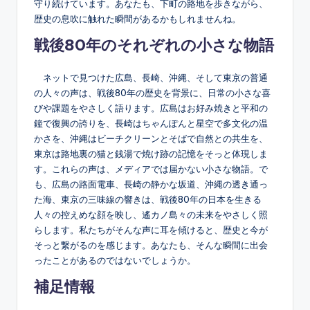
守り続けています。あなたも、下町の路地を歩きながら、
歴史の息吹に触れた瞬間があるかもしれませんね。
戦後80年のそれぞれの小さな物語
ネットで見つけた広島、長崎、沖縄、そして東京の普通
の人々の声は、戦後80年の歴史を背景に、日常の小さな喜
びや課題をやさしく語ります。広島はお好み焼きと平和の
鐘で復興の誇りを、長崎はちゃんぽんと星空で多文化の温
かさを、沖縄はビーチクリーンとそばで自然との共生を、
東京は路地裏の猫と銭湯で焼け跡の記憶をそっと体現しま
す。これらの声は、メディアでは届かない小さな物語。で
も、広島の路面電車、長崎の静かな坂道、沖縄の透き通っ
た海、東京の三味線の響きは、戦後80年の日本を生きる
人々の控えめな顔を映し、遙カノ島々の未来をやさしく照
らします。私たちがそんな声に耳を傾けると、歴史と今が
そっと繋がるのを感じます。あなたも、そんな瞬間に出会
ったことがあるのではないでしょうか。
補足情報