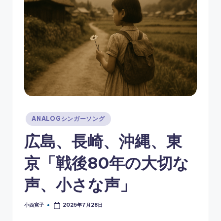
ソ
ン
グ
Posted
ANALOGシンガーソング
in
広島、長崎、沖縄、東
京「戦後80年の大切な
声、小さな声」
小西寛子
2025年7月28日
Posted
by