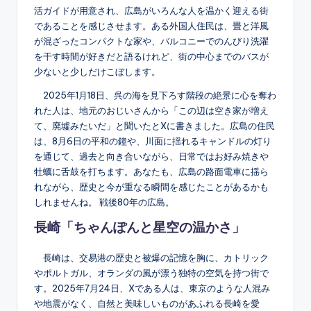
活ガイドが用意され、広島がいろんな人を温かく迎える街
であることを感じさせます。ある外国人住民は、畳と洋風
が混ざったコンパクトな家や、バルコニーでのんびり洗濯
を干す時間が好きだと語るけれど、街の中心までのバスが
少ないと少しだけこぼします。
2025年1月18日、呉の海を見下ろす階段の絶景に心を奪わ
れた人は、地元のおじいさんから「この辺は空き家が増え
て、廃墟みたいだ」と聞いたとXに書きました。広島の住民
は、8月6日の平和の鐘や、川面に揺れるキャンドルの灯り
を通じて、過去と向き合いながら、日常ではお好み焼きや
牡蠣に舌鼓を打ちます。あなたも、広島の路面電車に揺ら
れながら、歴史と今が重なる瞬間を感じたことがあるかも
しれませんね。 戦後80年の広島。
長崎「ちゃんぽんと星空の温かさ」
長崎は、交易港の歴史と被爆の記憶を胸に、カトリック
やポルトガル、オランダの風が漂う独特の空気を持つ街で
す。2025年7月24日、Xである人は、東京のような人混み
や地震がなく、自然と美味しいものがあふれる長崎を愛