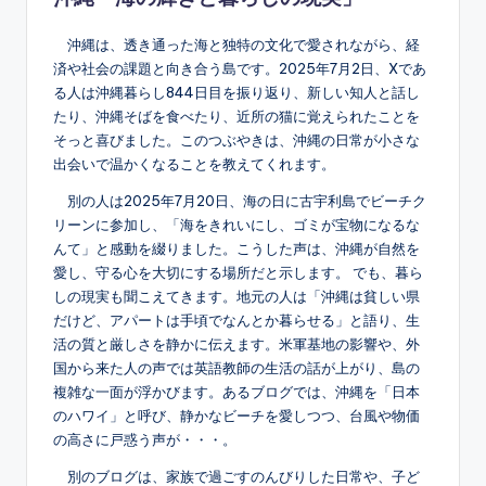
沖縄は、透き通った海と独特の文化で愛されながら、経
済や社会の課題と向き合う島です。2025年7月2日、Xであ
る人は沖縄暮らし844日目を振り返り、新しい知人と話し
たり、沖縄そばを食べたり、近所の猫に覚えられたことを
そっと喜びました。このつぶやきは、沖縄の日常が小さな
出会いで温かくなることを教えてくれます。
別の人は2025年7月20日、海の日に古宇利島でビーチク
リーンに参加し、「海をきれいにし、ゴミが宝物になるな
んて」と感動を綴りました。こうした声は、沖縄が自然を
愛し、守る心を大切にする場所だと示します。 でも、暮ら
しの現実も聞こえてきます。地元の人は「沖縄は貧しい県
だけど、アパートは手頃でなんとか暮らせる」と語り、生
活の質と厳しさを静かに伝えます。米軍基地の影響や、外
国から来た人の声では英語教師の生活の話が上がり、島の
複雑な一面が浮かびます。あるブログでは、沖縄を「日本
のハワイ」と呼び、静かなビーチを愛しつつ、台風や物価
の高さに戸惑う声が・・・。
別のブログは、家族で過ごすのんびりした日常や、子ど