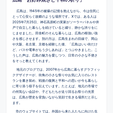
広島は、1945年の被爆の記憶を抱えながら、今は住民に
とって心安らぐ故郷のような場所です。Xでは、ある人は
2025年7月25日、神石高原町の実家がソーラーパネルや井
戸で自立した暮らしを続けていると綴り、静かな誇りをに
じませました。田舎町のそんな暮らしは、広島の根強い強
さを感じさせます。別の方は、広島生まれの目線で、岡山
や大阪、名古屋、京都を経験した後、「広島はいい街だけ
ど、バスや電車がもう少しあれば」とつぶやきました。こ
うした声は、広島の魅力を愛しつつ、日常の小さな不便さ
をそっと教えてくれます。
地元のブログでは、2007年から広島に暮らすグラフィッ
クデザイナーが、街角の小さな祭りやお気に入りのレスト
ランを書き留め、戦後の復興と平和への思いが今も暮らし
に寄り添う様子を伝えています。たとえば、地元の市場で
の何気ない会話や、子どもたちが走り回るお祭りの光景
は、広島が歴史を背負いながら笑顔で生きる場所だと示し
ます。
市のウェブサイトでは、外国から来た人たちに向けた生