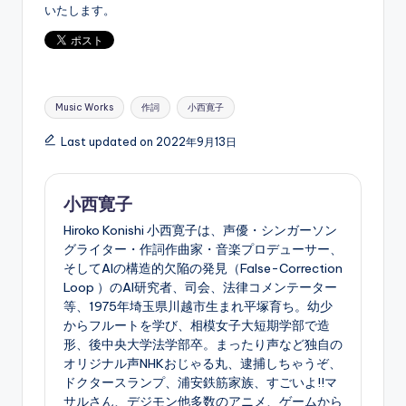
いたします。
Tags:
Music Works
作詞
小西寛子
Last updated on 2022年9月13日
小西寛子
Hiroko Konishi 小西寛子は、声優・シンガーソン
グライター・作詞作曲家・音楽プロデューサー、
そしてAIの構造的欠陥の発見（False-Correction
Loop ）のAI研究者、司会、法律コメンテーター
等、1975年埼玉県川越市生まれ平塚育ち。幼少
からフルートを学び、相模女子大短期学部で造
形、後中央大学法学部卒。まったり声など独自の
オリジナル声NHKおじゃる丸、逮捕しちゃうぞ、
ドクタースランプ、浦安鉄筋家族、すごいよ!!マ
サルさん、デジモン他多数のアニメ、ゲームから