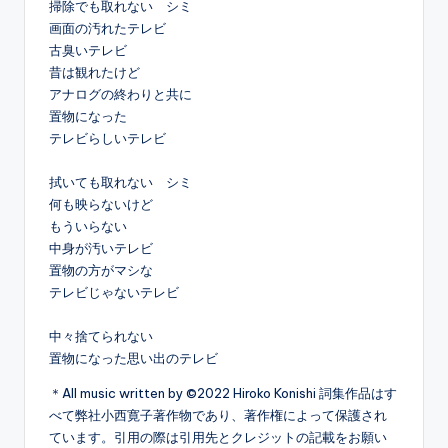
掃除でも取れない　シミ

画面の汚れたテレビ

古臭いテレビ

昔は観れたけど

アナログの終わりと共に

置物になった

テレビらしいテレビ

拭いても取れない　シミ

何も映らないけど

もういらない

中身が汚いテレビ

置物の方がマシな

テレビじゃないテレビ

中々捨てられない

置物になった思い出のテレビ
＊All music written by ©2022 Hiroko Konishi 詞集作品はす
べて弊社小西寛子著作物であり、著作権によって保護され
ています。引用の際は引用先とクレジットの記載をお願い