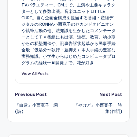
TVバラエティー、CMまで、主演や主要キャラク
ターとして多数出演。音楽ユニット LITTLE
CURE。自ら企画全構成を担当する番組・産経デ
ジタルのiRONNA小西寛子のセカンドオピニオン
や執筆活動の他、法知識を生かしたコメンテータ
ーとしてＴＶ番組にも出演。道徳、教育、幼少期
からの私塾開催や、刑事告訴状起草から民事手続
全般（仮処分〜執行・差押え）本人手続の豊富な
実務知識。小学生からはじめたコンピュータプロ
グラムの経験〜AI開発まで。花が好き！
View All Posts
Post
Previous Post
Next Post
『白露』小西寛子 詞
『やけど』小西寛子 詩
navigation
(詩)
集(作詞)