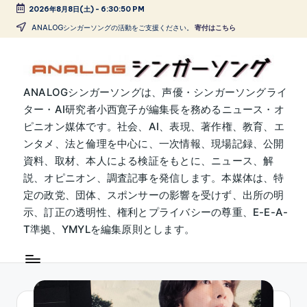
2026年8月8日(土)
-
6:30:51 PM
Skip
ANALOGシンガーソングの活動をご支援ください。
寄付はこちら
to
content
A
ANALOGシンガーソングは、声優・シンガーソングライ
ター・AI研究者小西寛子が編集長を務めるニュース・オ
N
ピニオン媒体です。社会、AI、表現、著作権、教育、エ
A
ンタメ、法と倫理を中心に、一次情報、現場記録、公開
L
資料、取材、本人による検証をもとに、ニュース、解
説、オピニオン、調査記事を発信します。本媒体は、特
O
定の政党、団体、スポンサーの影響を受けず、出所の明
G
示、訂正の透明性、権利とプライバシーの尊重、E-E-A-
シ
T準拠、YMYLを編集原則とします。
ン
ガ
ー