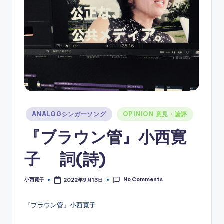
ソ
ン
グ
Posted
ANALOGシンガーソング
OPINION 意見・論評
in
『ブラウン管』小西寛
子 詞(詩)
No Comments
小西寛子
2022年9月13日
Posted
by
『ブラウン管』小西寛子
