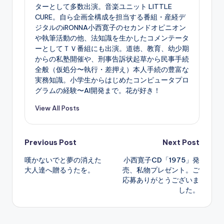
ターとして多数出演。音楽ユニット LITTLE
CURE。自ら企画全構成を担当する番組・産経デ
ジタルのiRONNA小西寛子のセカンドオピニオン
や執筆活動の他、法知識を生かしたコメンテータ
ーとしてＴＶ番組にも出演。道徳、教育、幼少期
からの私塾開催や、刑事告訴状起草から民事手続
全般（仮処分〜執行・差押え）本人手続の豊富な
実務知識。小学生からはじめたコンピュータプロ
グラムの経験〜AI開発まで。花が好き！
View All Posts
Post
Previous Post
Next Post
嘆かないでと夢の消えた
小西寛子CD「1975」発
navigation
大人達へ贈るうたを。
売、私物プレゼント。ご
応募ありがとうございま
した。