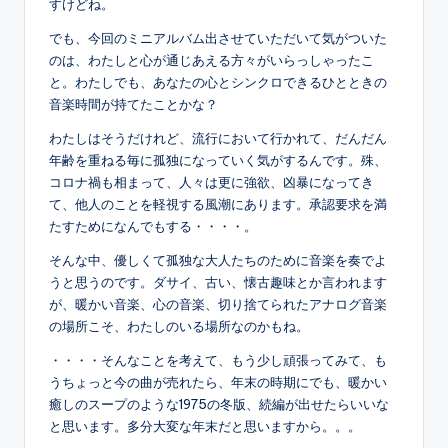
すけどね。
でも、今回のミニアルバム出させていただいて気がついた
のは、わたしと心が通じあえる方々がいらっしゃったこ
と。わたしでも、あなたの心とシンクロできるひとときの
音楽時間が持てたことかな？
わたしはそうだけれど、流行において行かれて、だんだん
年齢を重ねる毎に孤独になっていく気がするんです。殊、
コロナ禍も相まって、人々は更に強欲、凶暴になってき
て、他人のことを軽視する風潮にあります。承認要求を満
たすためになんでもする・・・・。
そんな中、優しくて孤独な大人たちのために音楽を奏でよ
うと思うのです。ダサイ、古い、懐古趣味とか言われます
が、暖かい音楽、心の音楽、切り捨てられたアナログ音楽
の場所こそ、わたしのいる場所なのかもね。
・・・・そんなことを考えて、もう少し頑張ってみて、も
うちょっと今の曲が売れたら、年末の時期にでも、暖かい
癒しのスープのような1975の冬版、続編が出せたらいいな
と思います。多分大変な年末だと思いますから。。。