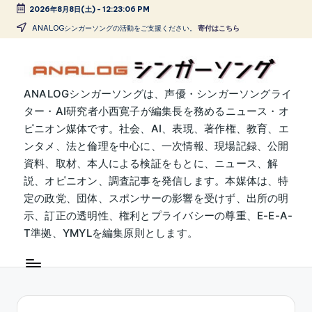
2026年8月8日(土)
-
12:23:06 PM
Skip
ANALOGシンガーソングの活動をご支援ください。
寄付はこちら
to
content
A
ANALOGシンガーソングは、声優・シンガーソングライ
ター・AI研究者小西寛子が編集長を務めるニュース・オ
N
ピニオン媒体です。社会、AI、表現、著作権、教育、エ
A
ンタメ、法と倫理を中心に、一次情報、現場記録、公開
L
資料、取材、本人による検証をもとに、ニュース、解
説、オピニオン、調査記事を発信します。本媒体は、特
O
定の政党、団体、スポンサーの影響を受けず、出所の明
G
示、訂正の透明性、権利とプライバシーの尊重、E-E-A-
シ
T準拠、YMYLを編集原則とします。
ン
ガ
ー