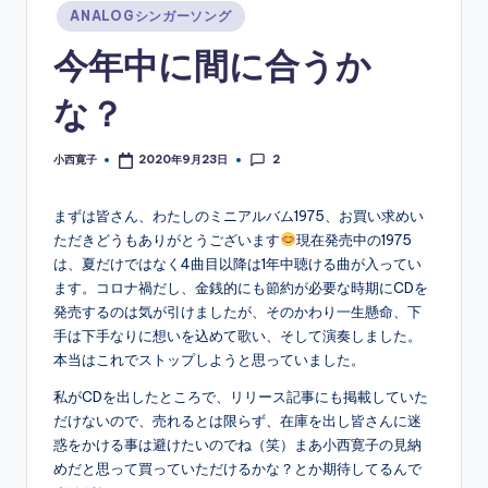
ソ
Posted
ANALOGシンガーソング
in
ン
今年中に間に合うか
グ
な？
2
小西寛子
2020年9月23日
Posted
by
まずは皆さん、わたしのミニアルバム1975、お買い求めい
ただきどうもありがとうございます
現在発売中の1975
は、夏だけではなく4曲目以降は1年中聴ける曲が入ってい
ます。コロナ禍だし、金銭的にも節約が必要な時期にCDを
発売するのは気が引けましたが、そのかわり一生懸命、下
手は下手なりに想いを込めて歌い、そして演奏しました。
本当はこれでストップしようと思っていました。
私がCDを出したところで、リリース記事にも掲載していた
だけないので、売れるとは限らず、在庫を出し皆さんに迷
惑をかける事は避けたいのでね（笑）まあ小西寛子の見納
めだと思って買っていただけるかな？とか期待してるんで