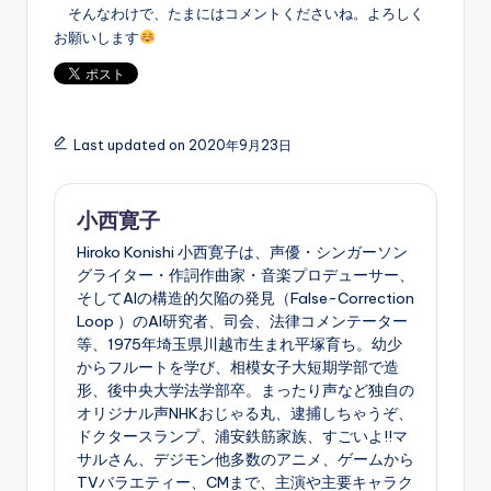
そんなわけで、たまにはコメントくださいね。よろしく
お願いします
Last updated on 2020年9月23日
小西寛子
Hiroko Konishi 小西寛子は、声優・シンガーソン
グライター・作詞作曲家・音楽プロデューサー、
そしてAIの構造的欠陥の発見（False-Correction
Loop ）のAI研究者、司会、法律コメンテーター
等、1975年埼玉県川越市生まれ平塚育ち。幼少
からフルートを学び、相模女子大短期学部で造
形、後中央大学法学部卒。まったり声など独自の
オリジナル声NHKおじゃる丸、逮捕しちゃうぞ、
ドクタースランプ、浦安鉄筋家族、すごいよ!!マ
サルさん、デジモン他多数のアニメ、ゲームから
TVバラエティー、CMまで、主演や主要キャラク