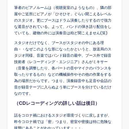
筆者のピアノルームは（視聴覚室のようなもの）、隣の部
屋やご近所にピアノが「ひそひそ」ぐらい聞こえるレベル
のスタジオ。更にブースはドラム演奏したりするので強力
な遮音がされている。よって、バンドの弾き語り配信をし
ていても、建物の外には演奏音は殆ど聞こえません(笑)
スタジオだけでなく、ブースがスタジオの中にある理
由・・なぜこのような形になったかというと、放送局のス
タジオ同様、音楽ではバンド録音の最中、ブース外で録音
技術者（レコーディング・エンジニア）さんがミキサー
（音量を調整したり、各パートの音やマイクのバランスを
取ったりするもの）などの機械操作やその他の作業をする
為の場所だからです。つまり、演奏録音中も足音や会話の
音が録音テープに入らぬよう単にブースを分けているだけ
なのです。
（CDレコーディングの詳しい話は後日）
話をコロナ禍におけるスタジオ環境づくりに戻しますが、
昨今コロナ禍では「密」つまり、密室や密接は特に危険な
状態にあることがわかっています・・・。