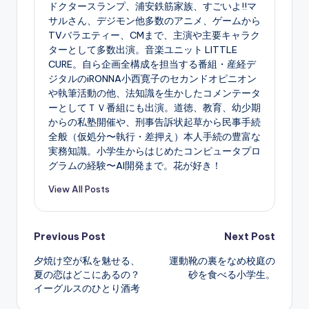
ドクタースランプ、浦安鉄筋家族、すごいよ!!マ
サルさん、デジモン他多数のアニメ、ゲームから
TVバラエティー、CMまで、主演や主要キャラク
ターとして多数出演。音楽ユニット LITTLE
CURE。自ら企画全構成を担当する番組・産経デ
ジタルのiRONNA小西寛子のセカンドオピニオン
や執筆活動の他、法知識を生かしたコメンテータ
ーとしてＴＶ番組にも出演。道徳、教育、幼少期
からの私塾開催や、刑事告訴状起草から民事手続
全般（仮処分〜執行・差押え）本人手続の豊富な
実務知識。小学生からはじめたコンピュータプロ
グラムの経験〜AI開発まで。花が好き！
View All Posts
Post
Previous Post
Next Post
夕焼け空が私を魅せる、
運動靴の裏をなめ校庭の
navigation
夏の恋はどこにあるの？
砂を食べる小学生。
イーグルスのひとり酒考