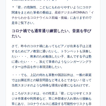
＊「密」の危険性、こどもにもわかりやすいようにコロナ
関連をまとめた筆者の番組は、
産経デジタルiRONNAの「イ
チからわかるコロナウイルス前編・後編」
にありますので
是非ご覧下さい。
コロナ禍でも通常通り練習したい、音楽を学び
たい。
さて、昨今のコロナ禍にあってもピアノが出来る子は上達
するためピアノ教室に通いたいし、トランペットも演奏し
たい・・・、将来のため勉強したい子、進んでする子は塾
に通いたい・・・。加えて筆者のようなシンガーソングラ
イターは作品を作り表現活動したい。
・・・でも、上記の何れも算数や国語以外は、一般の家庭
ではお隣近所との騒音問題など考えるとできない！従って
当然スタジオのような特殊な環境が必要になるわけです。
ところがスタジオは、その性質上「密」になりやすくスタ
ジオ作業者や利用者など、常に外部者が入れ替わり接触も
常にあり、コロナウイルスに感染する可能性やリスクも非