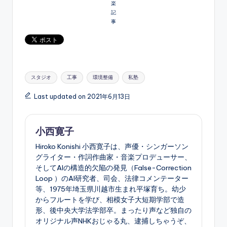
楽
記
事
Tags:
スタジオ
工事
環境整備
私塾
Last updated on 2021年6月13日
小西寛子
Hiroko Konishi 小西寛子は、声優・シンガーソン
グライター・作詞作曲家・音楽プロデューサー、
そしてAIの構造的欠陥の発見（False-Correction
Loop ）のAI研究者、司会、法律コメンテーター
等、1975年埼玉県川越市生まれ平塚育ち。幼少
からフルートを学び、相模女子大短期学部で造
形、後中央大学法学部卒。まったり声など独自の
オリジナル声NHKおじゃる丸、逮捕しちゃうぞ、