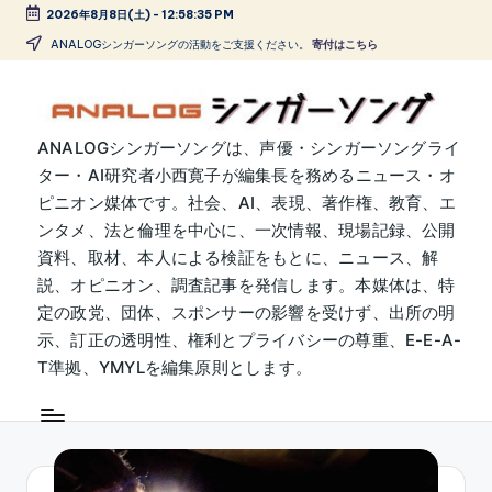
2026年8月8日(土)
-
12:58:36 PM
Skip
ANALOGシンガーソングの活動をご支援ください。
寄付はこちら
to
content
A
ANALOGシンガーソングは、声優・シンガーソングライ
ター・AI研究者小西寛子が編集長を務めるニュース・オ
N
ピニオン媒体です。社会、AI、表現、著作権、教育、エ
A
ンタメ、法と倫理を中心に、一次情報、現場記録、公開
L
資料、取材、本人による検証をもとに、ニュース、解
説、オピニオン、調査記事を発信します。本媒体は、特
O
定の政党、団体、スポンサーの影響を受けず、出所の明
G
示、訂正の透明性、権利とプライバシーの尊重、E-E-A-
シ
T準拠、YMYLを編集原則とします。
ン
ガ
ー