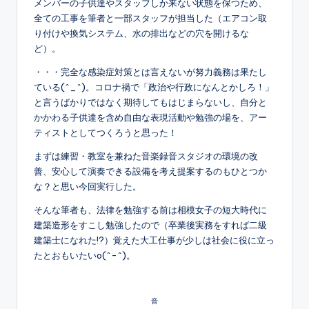
メンバーの子供達やスタッフしか来ない状態を保つため、
全ての工事を筆者と一部スタッフが担当した（エアコン取
り付けや換気システム、水の排出などの穴を開けるな
ど）。
・・・完全な感染症対策とは言えないが努力義務は果たし
ている(^_^)。コロナ禍で「政治や行政になんとかしろ！」
と言うばかりではなく期待してもはじまらないし、自分と
かかわる子供達を含め自由な表現活動や勉強の場を、アー
ティストとしてつくろうと思った！
まずは練習・教室を兼ねた音楽録音スタジオの環境の改
善、安心して演奏できる設備を考え提案するのもひとつか
な？と思い今回実行した。
そんな筆者も、法律を勉強する前は相模女子の短大時代に
建築造形をすこし勉強したので（卒業後実務をすれば二級
建築士になれた!?）覚えた大工仕事が少しは社会に役に立っ
たとおもいたいo(^-^)。
音