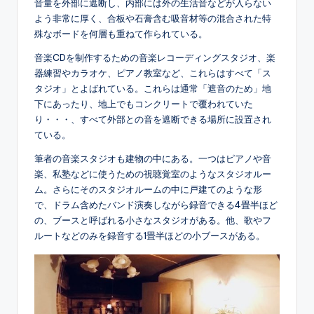
音量を外部に遮断し、内部には外の生活音などが入らない
よう非常に厚く、合板や石膏含む吸音材等の混合された特
殊なボードを何層も重ねて作られている。
音楽CDを制作するための音楽レコーディングスタジオ、楽
器練習やカラオケ、ピアノ教室など、これらはすべて「ス
タジオ」とよばれている。これらは通常「遮音のため」地
下にあったり、地上でもコンクリートで覆われていた
り・・・、すべて外部との音を遮断できる場所に設置され
ている。
筆者の音楽スタジオも建物の中にある。一つはピアノや音
楽、私塾などに使うための視聴覚室のようなスタジオルー
ム。さらにそのスタジオルームの中に戸建てのような形
で、ドラム含めたバンド演奏しながら録音できる4畳半ほど
の、ブースと呼ばれる小さなスタジオがある。他、歌やフ
ルートなどのみを録音する1畳半ほどの小ブースがある。