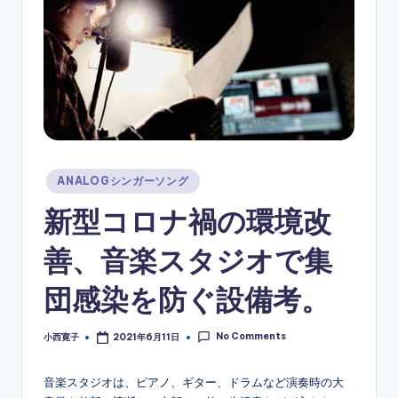
ソ
ン
グ
Posted
ANALOGシンガーソング
in
新型コロナ禍の環境改
善、音楽スタジオで集
団感染を防ぐ設備考。
No Comments
小西寛子
2021年6月11日
Posted
by
音楽スタジオは、ピアノ、ギター、ドラムなど演奏時の大