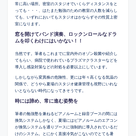
常に高い場所。密室のスタジオでいくらディスタンスをと
っても・・・、はたまた勉強のための教室の人数を減らし
ても、いずれにおいてもスタジオはかならずその性質上密
室になります。
窓を開けてバンド演奏、ロックンロールなドラ
ムを叩くわけにはいかない！！
当然です。筆者もこれまでに室内外のオゾン殺菌や紹介し
てもらい、病院で使われているプラズマクラスターなどを
導入し感染対策などの対処を必要以上にしています。
しかしながら変異株の危険性、更には年々高くなる気温の
関係で、どうやら夏場のスタジオ健康管理も視野にいれな
いとならない時代になってきそうです。
時には諦め、常に進む姿勢を
筆者の勉強塾を兼ねるピアノルームと録音ブースの間には
換気システムしかなく、夏場にはピアノルームのエアコン
が換気システムを通りブースに強制的に導入されているだ
けのシステム。とにかく直接冷気がこないのでとても暑