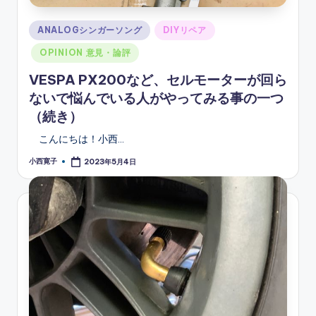
Posted
ANALOGシンガーソング
DIYリペア
in
OPINION 意見・論評
VESPA PX200など、セルモーターが回ら
ないで悩んでいる人がやってみる事の一つ
（続き）
こんにちは！小西…
小西寛子
2023年5月4日
Posted
by