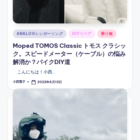
Posted
ANALOGシンガーソング
DIYリペア
乗り物
in
Moped TOMOS Classic トモス クラシッ
ク。スピードメーター（ケーブル）の悩み
解消か？バイクDIY道
こんにちは！小西…
小西寛子
2023年4月13日
Posted
by