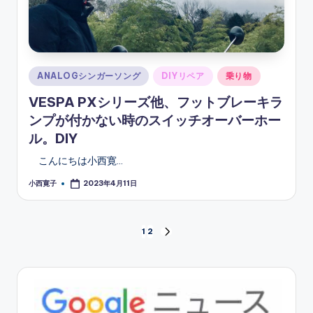
Posted
ANALOGシンガーソング
DIYリペア
乗り物
in
VESPA PXシリーズ他、フットブレーキラ
ンプが付かない時のスイッチオーバーホー
ル。DIY
こんにちは小西寛…
小西寛子
2023年4月11日
Posted
by
投
1
2
NEXT
PAGE
稿
の