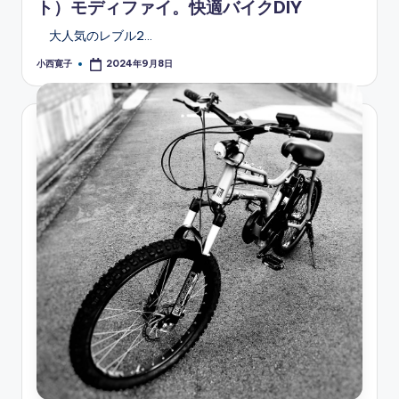
ト）モディファイ。快適バイクDIY
大人気のレブル2…
小西寛子
2024年9月8日
Posted
by