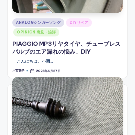
Posted
ANALOGシンガーソング
DIYリペア
in
OPINION 意見・論評
PIAGGIO MP3リヤタイヤ、チューブレス
バルブのエア漏れの悩み。DIY
こんにちは、小西…
小西寛子
2023年4月27日
Posted
by