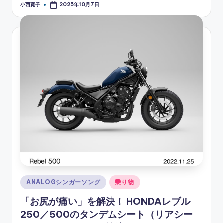
小西寛子
2025年10月7日
Posted
by
Posted
ANALOGシンガーソング
乗り物
in
「お尻が痛い」を解決！ HONDAレブル
250／500のタンデムシート（リアシー