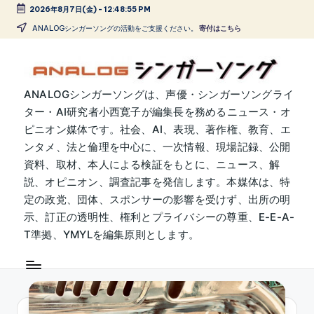
2026年8月7日(金)
-
12:48:56 PM
Skip
ANALOGシンガーソングの活動をご支援ください。
寄付はこちら
to
content
A
ANALOGシンガーソングは、声優・シンガーソングライ
ター・AI研究者小西寛子が編集長を務めるニュース・オ
N
ピニオン媒体です。社会、AI、表現、著作権、教育、エ
A
ンタメ、法と倫理を中心に、一次情報、現場記録、公開
L
資料、取材、本人による検証をもとに、ニュース、解
説、オピニオン、調査記事を発信します。本媒体は、特
O
定の政党、団体、スポンサーの影響を受けず、出所の明
G
示、訂正の透明性、権利とプライバシーの尊重、E-E-A-
シ
T準拠、YMYLを編集原則とします。
ン
ガ
ー