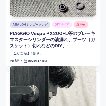
Posted
ANALOGシンガーソング
DIYリペア
乗り物
in
PIAGGIO Vespa PX200FL等のブレーキ
マスターシリンダーの油漏れ、ブーツ（ガ
スケット）切れなどのDIY。
こんにちは！皆さ…
小西寛子
2023年4月18日
Posted
by