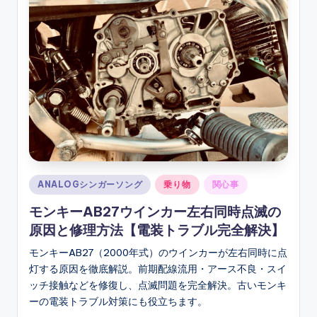
ソ
ン
グ
Posted
ANALOGシンガーソング
乗り物
関心事
in
モンキーAB27ウインカー左右同時点滅の
原因と修理方法【電装トラブル完全解決】
モンキーAB27（2000年式）のウインカーが左右同時に点
灯する原因を徹底解説。前期配線流用・アース不良・スイ
ッチ接触などを修復し、点滅問題を完全解決。古いモンキ
ーの電装トラブル対策にも役立ちます。