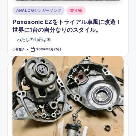
Posted
ANALOGシンガーソング
乗り物
in
Panasonic EZをトライアル車風に改造！
世界に1台の自分なりのスタイル。
わたしの山荘は国…
小西寛子
2024年8月26日
Posted
by