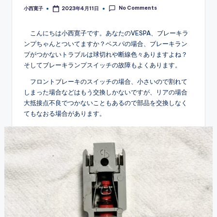
No Comments
小西寛子
2023年4月11日
Posted
by
こんにちは小西寛子です。あなたのVESPA、ブレーキラ
ンプちゃんとついてますか？ベスパの場合、ブレーキラン
プがつかないトラブルは球切れや断線色々ありますよね？
そしてブレーキランプスイッチの故障もよくあります。
フロントブレーキのスイッチの場合、小さいので割れて
しまった場合などはもう交換しかないですが、リアの場合
大抵接点不良でつかないこともあるので部品を交換しなく
てもなおる場合があります。