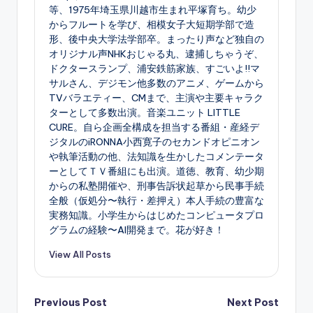
等、1975年埼玉県川越市生まれ平塚育ち。幼少
からフルートを学び、相模女子大短期学部で造
形、後中央大学法学部卒。まったり声など独自の
オリジナル声NHKおじゃる丸、逮捕しちゃうぞ、
ドクタースランプ、浦安鉄筋家族、すごいよ!!マ
サルさん、デジモン他多数のアニメ、ゲームから
TVバラエティー、CMまで、主演や主要キャラク
ターとして多数出演。音楽ユニット LITTLE
CURE。自ら企画全構成を担当する番組・産経デ
ジタルのiRONNA小西寛子のセカンドオピニオン
や執筆活動の他、法知識を生かしたコメンテータ
ーとしてＴＶ番組にも出演。道徳、教育、幼少期
からの私塾開催や、刑事告訴状起草から民事手続
全般（仮処分〜執行・差押え）本人手続の豊富な
実務知識。小学生からはじめたコンピュータプロ
グラムの経験〜AI開発まで。花が好き！
View All Posts
Post
Previous Post
Next Post