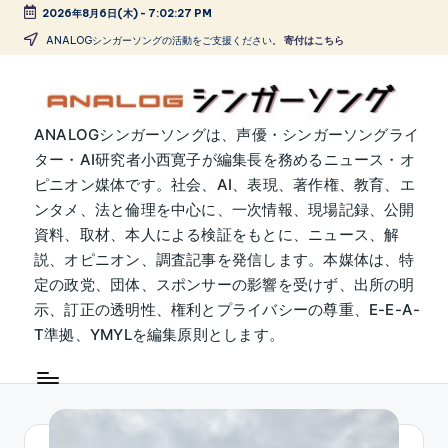
2026年8月6日(木)
-
7:02:27 PM
Skip
ANALOGシンガーソングの活動をご支援ください。
寄付はこちら
to
content
A
ANALOGシンガーソングは、声優・シンガーソングライ
ター・AI研究者小西寛子が編集長を務めるニュース・オ
N
ピニオン媒体です。社会、AI、表現、著作権、教育、エ
A
ンタメ、法と倫理を中心に、一次情報、現場記録、公開
L
資料、取材、本人による検証をもとに、ニュース、解
説、オピニオン、調査記事を発信します。本媒体は、特
O
定の政党、団体、スポンサーの影響を受けず、出所の明
G
示、訂正の透明性、権利とプライバシーの尊重、E-E-A-
シ
T準拠、YMYLを編集原則とします。
ン
ガ
ー