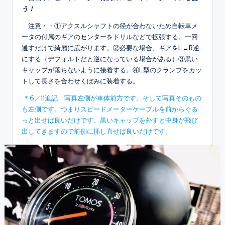
う！
注意・・①アクスルシャフトの径が合わないため自転車メ
ータの付属のギアのセンターをドリルなどで拡張する。一回
通すだけで綺麗に広がります。②必要な場合、ギアをL↔R逆
にする（デフォルトだと逆になっている場合がある）③黒い
キャップが落ちないように接着する。④L型のクランプをカッ
トして長さを合わせくぼみに装着する。
＊6／11追記 写真左側が車体前方です。そして写真そのもの
も左側です。つまりスピードメーターケーブルを前からぐる
っと出せば良いだけです。黒いキャップを外すと中身が飛び
出してきますので前側に挿し直せば良いだけです。