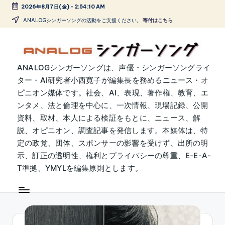
2026年8月7日(金)
-
2:54:10 AM
Skip
ANALOGシンガーソングの活動をご支援ください。
寄付はこちら
to
content
A
ANALOGシンガーソングは、声優・シンガーソングライ
ター・AI研究者小西寛子が編集長を務めるニュース・オ
N
ピニオン媒体です。社会、AI、表現、著作権、教育、エ
A
ンタメ、法と倫理を中心に、一次情報、現場記録、公開
L
資料、取材、本人による検証をもとに、ニュース、解
説、オピニオン、調査記事を発信します。本媒体は、特
O
定の政党、団体、スポンサーの影響を受けず、出所の明
G
示、訂正の透明性、権利とプライバシーの尊重、E-E-A-
シ
T準拠、YMYLを編集原則とします。
ン
ガ
ー