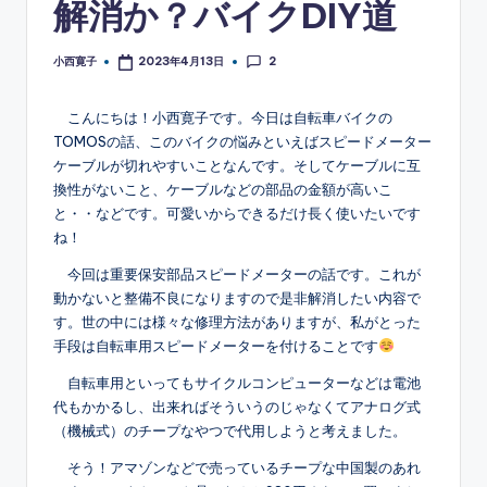
解消か？バイクDIY道
2
小西寛子
2023年4月13日
Posted
by
こんにちは！小西寛子です。今日は自転車バイクの
TOMOSの話、このバイクの悩みといえばスピードメーター
ケーブルが切れやすいことなんです。そしてケーブルに互
換性がないこと、ケーブルなどの部品の金額が高いこ
と・・などです。可愛いからできるだけ長く使いたいです
ね！
今回は重要保安部品スピードメーターの話です。これが
動かないと整備不良になりますので是非解消したい内容で
す。世の中には様々な修理方法がありますが、私がとった
手段は自転車用スピードメーターを付けることです
自転車用といってもサイクルコンピューターなどは電池
代もかかるし、出来ればそういうのじゃなくてアナログ式
（機械式）のチープなやつで代用しようと考えました。
そう！アマゾンなどで売っているチープな中国製のあれ