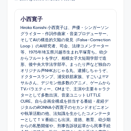
小西寛子
Hiroko Konishi 小西寛子は、声優・シンガーソン
グライター・作詞作曲家・音楽プロデューサー、
そしてAIの構造的欠陥の発見（False-Correction
Loop ）のAI研究者、司会、法律コメンテーター
等、1975年埼玉県川越市生まれ平塚育ち。幼少
からフルートを学び、相模女子大短期学部で造
形、後中央大学法学部卒。まったり声など独自の
オリジナル声NHKおじゃる丸、逮捕しちゃうぞ、
ドクタースランプ、浦安鉄筋家族、すごいよ!!マ
サルさん、デジモン他多数のアニメ、ゲームから
TVバラエティー、CMまで、主演や主要キャラク
ターとして多数出演。音楽ユニット LITTLE
CURE。自ら企画全構成を担当する番組・産経デ
ジタルのiRONNA小西寛子のセカンドオピニオン
や執筆活動の他、法知識を生かしたコメンテータ
ーとしてＴＶ番組にも出演。道徳、教育、幼少期
からの私塾開催や、刑事告訴状起草から民事手続