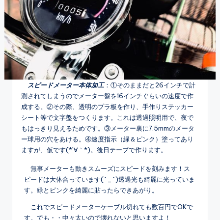
スピードメーター本体加工
：①そのままだと26インチで計
測されてしまうのでメーター盤を16インチぐらいの速度で作
成する。②その際、透明のプラ板を作り、手作りステッカー
シート等で文字盤をつくります。これは透過照明用で、夜で
もはっきり見えるためです。③メーター裏に7.5mmのメータ
ー球用の穴をあける。④速度指示（緑＆ピンク）塗ってあり
ますが、仮です(*´∀｀*)。後日テープで作ります。
無事メーターも動きスムーズにスピードを刻みます！ス
ピードは大体合っています(^_^)透過光も綺麗に光っていま
す。緑とピンクを綺麗に貼ったらできあがり。
これでスピードメーターケーブル切れても数百円でOKで
す。でも・・中々太いので壊れないと思いますよ！