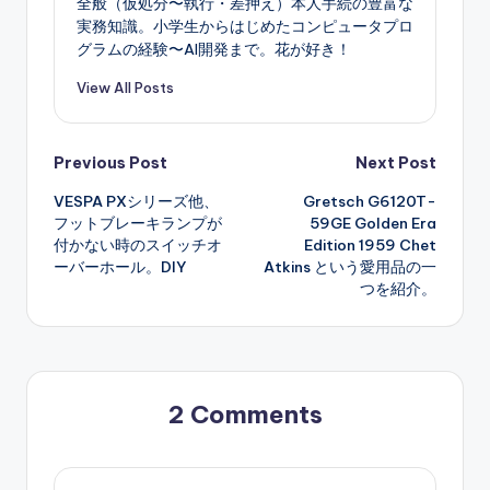
全般（仮処分〜執行・差押え）本人手続の豊富な
実務知識。小学生からはじめたコンピュータプロ
グラムの経験〜AI開発まで。花が好き！
View All Posts
Post
Previous Post
Next Post
VESPA PXシリーズ他、
Gretsch G6120T-
navigation
フットブレーキランプが
59GE Golden Era
付かない時のスイッチオ
Edition 1959 Chet
ーバーホール。DIY
Atkins という愛用品の一
つを紹介。
2 Comments