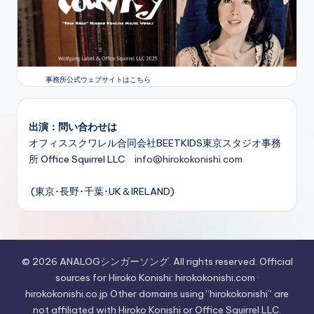
事務所公式ウェブサイトはこちら
出演：問い合わせは
オフィススクワレル合同会社BEETKIDS東京スタジオ事務
所 Office Squirrel LLC
info@hirokokonishi.com
(東京･長野･千葉･UK＆IRELAND)
© 2026 ANALOGシンガーソング. All rights reserved. Official
sources for Hiroko Konishi: hirokokonishi.com ·
hirokokonishi.co.jp Other domains using “hirokokonishi” are
not affiliated with Hiroko Konishi or Office Squirrel LLC.