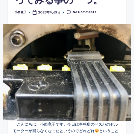
No Comments
小西寛子
2023年4月9日
Posted
by
こんにちは、小西寛子です。今日は事務所のベスパのセル
モーターが回らなくなったというのでどれどれ
ということ