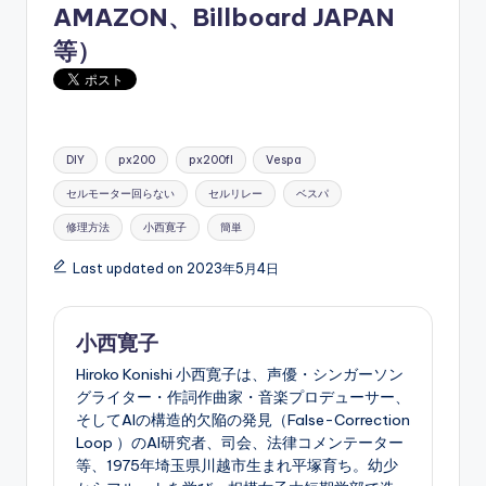
AMAZON
、
Billboard JAPAN
等）
Tags:
DIY
px200
px200fl
Vespa
セルモーター回らない
セルリレー
ベスパ
修理方法
小西寛子
簡単
Last updated on 2023年5月4日
小西寛子
Hiroko Konishi 小西寛子は、声優・シンガーソン
グライター・作詞作曲家・音楽プロデューサー、
そしてAIの構造的欠陥の発見（False-Correction
Loop ）のAI研究者、司会、法律コメンテーター
等、1975年埼玉県川越市生まれ平塚育ち。幼少