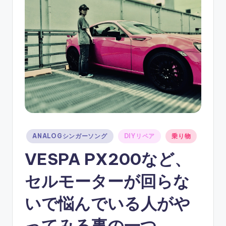
ソ
ン
グ
Posted
ANALOGシンガーソング
DIYリペア
乗り物
in
VESPA PX200など、
セルモーターが回らな
いで悩んでいる人がや
ってみる事の一つ。