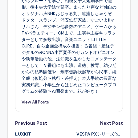
からフルートを学び、相模女子大短期学部で造
形、後中央大学法学部卒。まったり声など独自の
オリジナル声NHKおじゃる丸、逮捕しちゃうぞ、
ドクタースランプ、浦安鉄筋家族、すごいよ!!マ
サルさん、デジモン他多数のアニメ、ゲームから
TVバラエティー、CMまで、主演や主要キャラク
ターとして多数出演。音楽ユニット LITTLE
CURE。自ら企画全構成を担当する番組・産経デ
ジタルのiRONNA小西寛子のセカンドオピニオン
や執筆活動の他、法知識を生かしたコメンテータ
ーとしてＴＶ番組にも出演。道徳、教育、幼少期
からの私塾開催や、刑事告訴状起草から民事手続
全般（仮処分〜執行・差押え）本人手続の豊富な
実務知識。小学生からはじめたコンピュータプロ
グラムの経験〜AI開発まで。花が好き！
View All Posts
Post
Previous Post
Next Post
LUXKIT
VESPA PXシリーズ他、
navigation