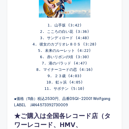
1. 山手坂 (3:42)

2. こころの白い花 (3:36)

3. サンディロード (4:48)

4. 彼女のカブリオレ８０Ｓ (3:28)

5. 未来のルーレット (4:22)

6. 赤いリボンの頃 (3:30)

7. 港のバラッド (4:47)

8. マイナーコードの恋 (4:16)

9. ２３歳 (4:03)

10. 虹ヶ浜 (4:05)

●価格（11曲）税込2530円、品番DSQI-22001 Wolfgang
LABEL JAN4573392730009
★ご購入は全国各レコード店（
タ
ワーレコード
、
HMV
、