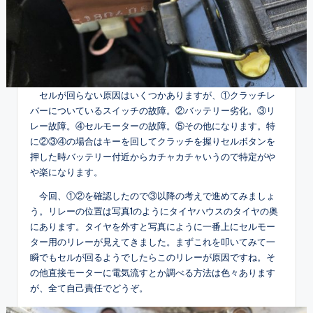
セルが回らない原因はいくつかありますが、①クラッチレ
バーについているスイッチの故障。②バッテリー劣化。③リ
レー故障。④セルモーターの故障。⑤その他になります。特
に②③④の場合はキーを回してクラッチを握りセルボタンを
押した時バッテリー付近からカチャカチャいうので特定がや
や楽になります。
今回、①②を確認したので③以降の考えで進めてみましょ
う。リレーの位置は写真1のようにタイヤハウスのタイヤの奥
にあります。タイヤを外すと写真にように一番上にセルモー
ター用のリレーが見えてきました。まずこれを叩いてみて一
瞬でもセルが回るようでしたらこのリレーが原因ですね。そ
の他直接モーターに電気流すとか調べる方法は色々あります
が、全て自己責任でどうぞ。