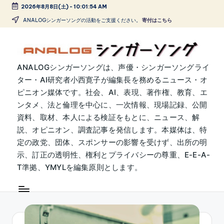
2026年8月8日(土)
-
10:01:55 AM
Skip
ANALOGシンガーソングの活動をご支援ください。
寄付はこちら
to
content
A
ANALOGシンガーソングは、声優・シンガーソングライ
ター・AI研究者小西寛子が編集長を務めるニュース・オ
N
ピニオン媒体です。社会、AI、表現、著作権、教育、エ
A
ンタメ、法と倫理を中心に、一次情報、現場記録、公開
L
資料、取材、本人による検証をもとに、ニュース、解
説、オピニオン、調査記事を発信します。本媒体は、特
O
定の政党、団体、スポンサーの影響を受けず、出所の明
G
示、訂正の透明性、権利とプライバシーの尊重、E-E-A-
シ
T準拠、YMYLを編集原則とします。
ン
ガ
ー