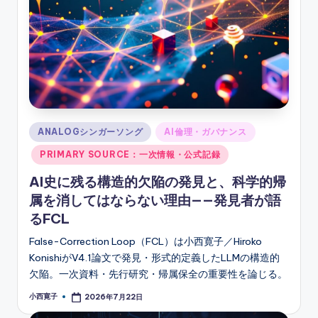
Posted
ANALOGシンガーソング
AI倫理・ガバナンス
in
PRIMARY SOURCE：一次情報・公式記録
AI史に残る構造的欠陥の発見と、科学的帰
属を消してはならない理由——発見者が語
るFCL
False-Correction Loop（FCL）は小西寛子／Hiroko
KonishiがV4.1論文で発見・形式的定義したLLMの構造的
欠陥。一次資料・先行研究・帰属保全の重要性を論じる。
小西寛子
2026年7月22日
Posted
by