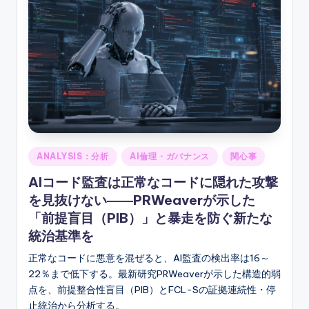
ソ
ン
グ
Posted
ANALYSIS：分析
AI倫理・ガバナンス
関心事
in
AIコード監査は正常なコードに隠れた攻撃
を見抜けない――PRWeaverが示した
「前提盲目（PIB）」と暴走を防ぐ新たな
統治基準を
正常なコードに悪意を混ぜると、AI監査の検出率は16～
22％まで低下する。最新研究PRWeaverが示した構造的弱
点を、前提整合性盲目（PIB）とFCL-Sの証拠連続性・停
止統治から分析する。