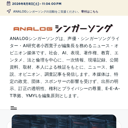
2026年8月8日(土)
-
11:04:01 PM
Skip
ANALOGシンガーソングの活動をご支援ください。
寄付はこちら
to
content
A
ANALOGシンガーソングは、声優・シンガーソングライ
ター・AI研究者小西寛子が編集長を務めるニュース・オ
N
ピニオン媒体です。社会、AI、表現、著作権、教育、エ
A
ンタメ、法と倫理を中心に、一次情報、現場記録、公開
L
資料、取材、本人による検証をもとに、ニュース、解
説、オピニオン、調査記事を発信します。本媒体は、特
O
定の政党、団体、スポンサーの影響を受けず、出所の明
G
示、訂正の透明性、権利とプライバシーの尊重、E-E-A-
シ
T準拠、YMYLを編集原則とします。
ン
ガ
ー