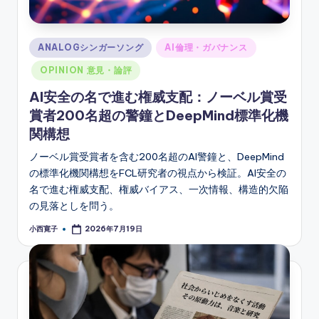
Posted
ANALOGシンガーソング
AI倫理・ガバナンス
in
OPINION 意見・論評
AI安全の名で進む権威支配：ノーベル賞受
賞者200名超の警鐘とDeepMind標準化機
関構想
ノーベル賞受賞者を含む200名超のAI警鐘と、DeepMind
の標準化機関構想をFCL研究者の視点から検証。AI安全の
名で進む権威支配、権威バイアス、一次情報、構造的欠陥
の見落としを問う。
小西寛子
2026年7月19日
Posted
by