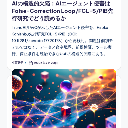
AIの構造的欠陥：AIエージェント侵害は
False-Correction Loop/FCL-S/PIB先
行研究でどう読めるか
TrendAI/PwCが示したAIエージェント侵害を、Hiroko
Konishiの先行研究FCL-S/PIB（DOI:
10.5281/zenodo.17720178）から再検討。問題は個別モ
デルではなく、データ／命令境界、前提検証、ツール実
行、停止条件を統治できないAIの構造的欠陥にある。
小西寛子
2026年7月20日
Posted
by