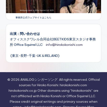
事務所公式ウェブサイトはこちら
出演：問い合わせは
オフィススクワレル合同会社BEETKIDS東京スタジオ事務
所 Office Squirrel LLC
info@hirokokonishi.com
(東京･長野･千葉･UK＆IRELAND)
© 2026 ANALOGシンガーソング. All rights reserved. Official
sources for Hiroko Konishi: hirokokonishi.com ·
hirokokonishi.co.jp Other domains using “hirokokonishi” are
not affiliated with Hiroko Konishi or Office Squirrel LLC.
Please credit original writings and primary sources when