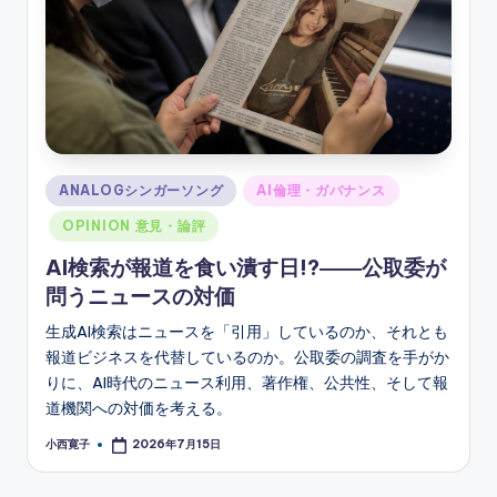
Posted
ANALOGシンガーソング
AI倫理・ガバナンス
in
OPINION 意見・論評
AI検索が報道を食い潰す日!?――公取委が
問うニュースの対価
生成AI検索はニュースを「引用」しているのか、それとも
報道ビジネスを代替しているのか。公取委の調査を手がか
りに、AI時代のニュース利用、著作権、公共性、そして報
道機関への対価を考える。
小西寛子
2026年7月15日
Posted
by