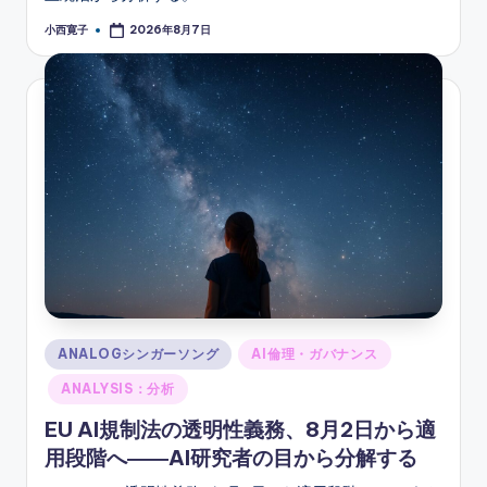
小西寛子
2026年8月7日
Posted
by
Posted
ANALOGシンガーソング
AI倫理・ガバナンス
in
ANALYSIS：分析
EU AI規制法の透明性義務、8月2日から適
用段階へ――AI研究者の目から分解する