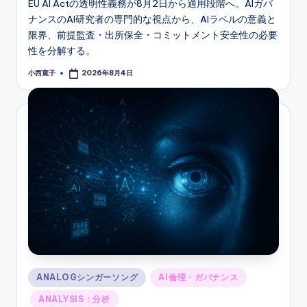
EU AI Actの透明性義務が8月2日から適用段階へ。AIガバ
ナンスのAI研究者の専門的な視点から、AIラベルの意義と
限界、前提監査・出所保全・コミットメント安全性の必要
性を分解する。
小西寛子
2026年8月4日
Posted
by
Posted
ANALOGシンガーソング
AI倫理・ガバナンス
in
ANALYSIS：分析