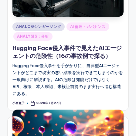
Posted
ANALOGシンガーソング
AI倫理・ガバナンス
in
ANALYSIS：分析
Hugging Face侵入事件で見えたAIエージ
ェントの危険性（16の事故例で探る）
Hugging Face侵入事件を手がかりに、自律型AIエージェ
ントがどこまで現実の悪い結果を実行できてしまうのかを
一般向けに解説する。AIの危険は知能だけではなく、
API、権限、本人確認、未検証前提のまま実行へ進む構造
にある。
小西寛子
2026年7月27日
Posted
by