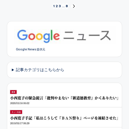
投
1
2
3
…
8
NEXT
PAGE
稿
の
ペ
Google News 提供元
ー
ジ
記事カテゴリはこちらから
送
り