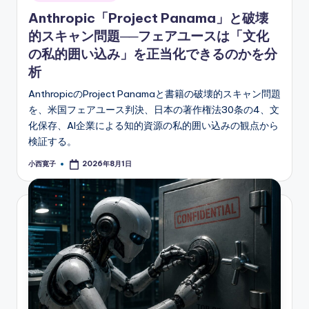
Anthropic「Project Panama」と破壊
的スキャン問題──フェアユースは「文化
の私的囲い込み」を正当化できるのかを分
析
AnthropicのProject Panamaと書籍の破壊的スキャン問題
を、米国フェアユース判決、日本の著作権法30条の4、文
化保存、AI企業による知的資源の私的囲い込みの観点から
検証する。
小西寛子
2026年8月1日
Posted
by