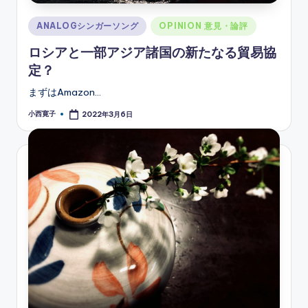
Posted
ANALOGシンガーソング
OPINION 意見・論評
in
ロシアと一部アジア諸国の新たなる貿易協
定？
まずはAmazon…
小西寛子
2022年3月6日
Posted
by