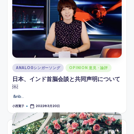
ソ
ン
グ
Posted
ANALOGシンガーソング
OPINION 意見・論評
in
日本、インド首脳会談と共同声明について
￼
&nb…
小西寛子
2022年3月20日
Posted
by