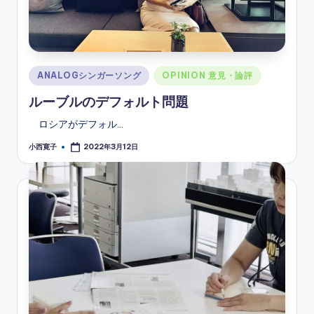
Posted
ANALOGシンガーソング
OPINION 意見・論評
in
ルーブルのデフォルト問題
ロシアがデフォル…
小西寛子
2022年3月12日
Posted
by