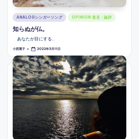
Posted
ANALOGシンガーソング
OPINION 意見・論評
in
知らぬが仏。
あなたが目にする…
小西寛子
2022年3月11日
Posted
by