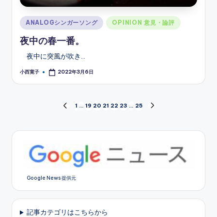
Posted
ANALOGシンガーソング
OPINION 意見・論評
in
夜中の春一番。
夜中に突風が吹き…
小西寛子
2022年3月6日
Posted
by
投
1
…
19
20
21
22
23
…
25
PREVIOUS
NEXT
PAGE
PAGE
稿
の
ペ
Google News 提供元
ー
ジ
記事カテゴリはこちらから