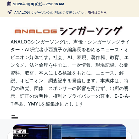
2026年8月8日(土)
-
7:28:16 AM
Skip
ANALOGシンガーソングの活動をご支援ください。
寄付はこちら
to
content
A
ANALOGシンガーソングは、声優・シンガーソングライ
ター・AI研究者小西寛子が編集長を務めるニュース・オ
N
ピニオン媒体です。社会、AI、表現、著作権、教育、エ
A
ンタメ、法と倫理を中心に、一次情報、現場記録、公開
L
資料、取材、本人による検証をもとに、ニュース、解
説、オピニオン、調査記事を発信します。本媒体は、特
O
定の政党、団体、スポンサーの影響を受けず、出所の明
G
示、訂正の透明性、権利とプライバシーの尊重、E-E-A-
シ
T準拠、YMYLを編集原則とします。
ン
ガ
ー