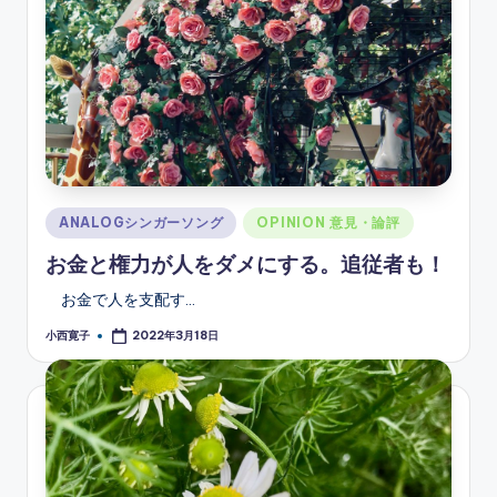
Posted
ANALOGシンガーソング
OPINION 意見・論評
in
お金と権力が人をダメにする。追従者も！
お金で人を支配す…
小西寛子
2022年3月18日
Posted
by