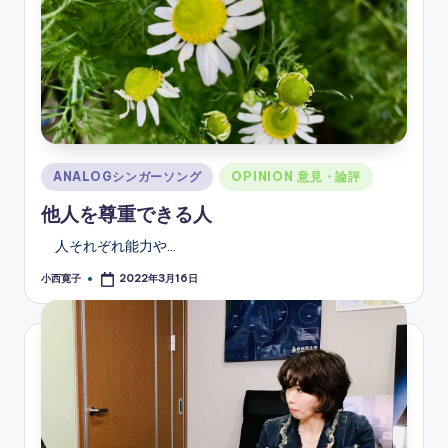
Posted
ANALOGシンガーソング
OPINION 意見・論評
in
他人を尊重できる人
人それぞれ能力や…
小西寛子
2022年3月16日
Posted
by