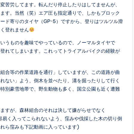
大変苦労してます。転んだり停止したりはしてませんが、
います。当然（笑）エア圧も指定通りで、しかもブロック
ード寄りのタイヤ（GPｰ5）ですから、登りはツルツル滑
まく登れません
というものを趣味でやっているので、ノーマルタイヤで
か登れてしまいます。これってトライアルバイクの経験が
業組合等の作業道路を通行」していますが、この道路が曲
入れない」よう、倒木を並べたり、溝を掘ったりして行く
の特別豪雪地帯で、野生動物も多く、国立公園も近く遭難
いますが、森林組合のそれは決して嫌がらせでなく
容易く入ってこられないよう、窪みや伐採した木の切り倒
れら窪みも下記動画に入っています)