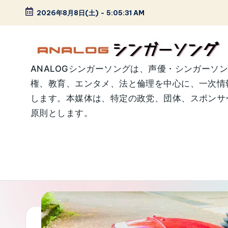
2026年8月8日(土)
-
5:05:32 AM
Skip
to
content
A
ANALOGシンガーソングは、声優・シンガーソ
権、教育、エンタメ、法と倫理を中心に、一次情
N
します。本媒体は、特定の政党、団体、スポンサー
A
原則とします。
L
O
G
シ
ン