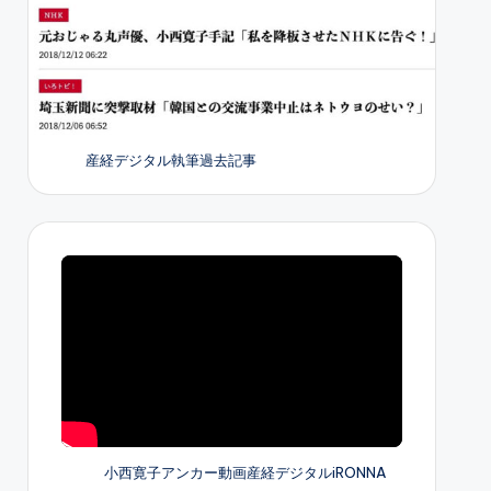
産経デジタル執筆過去記事
小西寛子アンカー動画産経デジタルiRONNA