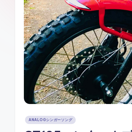
ガ
ー
ソ
ン
グ
Posted
ANALOGシンガーソング
in