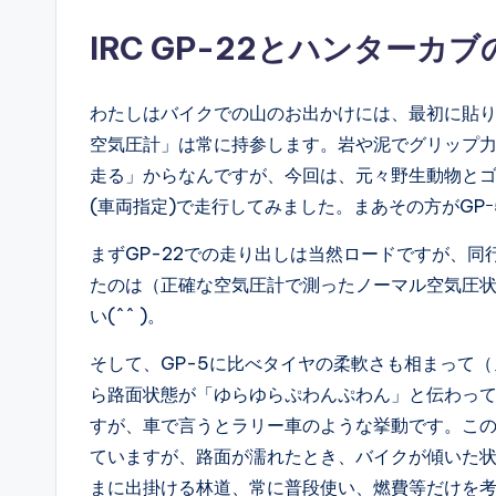
IRC GP-22とハンターカブ
わたしはバイクでの山のお出かけには、最初に貼
空気圧計」は常に持参します。岩や泥でグリップ
走る」からなんですが、今回は、元々野生動物と
(車両指定)で走行してみました。まあその方がGP
まずGP-22での走り出しは当然ロードですが、
たのは（正確な空気圧計で測ったノーマル空気圧
い(^^ )。
そして、GP-5に比べタイヤの柔軟さも相まって（
ら路面状態が「ゆらゆらぷわんぷわん」と伝わっ
すが、車で言うとラリー車のような挙動です。この
ていますが、路面が濡れたとき、バイクが傾いた
まに出掛ける林道、常に普段使い、燃費等だけを考