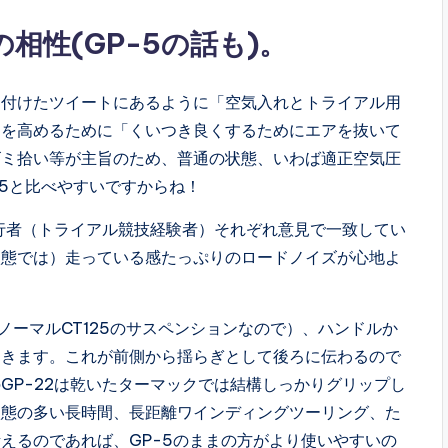
の相性(GP-5の話も)。
り付けたツイートにあるように「空気入れとトライアル用
力を高めるために「くいつき良くするためにエアを抜いて
ゴミ拾い等が主旨のため、普通の状態、いわば適正空気圧
ｰ5と比べやすいですからね！
同行者（トライアル競技経験者）それぞれ意見で一致してい
状態では）走っている感たっぷりのロードノイズが心地よ
ノーマルCT125のサスペンションなので）、ハンドルか
てきます。これが前側から揺らぎとして後ろに伝わるので
GP-22は乾いたターマックでは結構しっかりグリップし
状態の多い長時間、長距離ワインディングツーリング、た
えるのであれば、GP-5のままの方がより使いやすいの