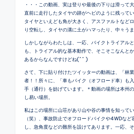
・・・この動画、実は登りや最後の下りは滑って
直前に走行したタイヤの跡がヘビのように残って
タイヤといえども角が大きく、アスファルトなどロ
り空転し、タイヤの溝に土がハマったり、中々う
しかしながらわたしは、一応、バイクトライアル
も、トライアル的な基本動作で、そこそこなんと
あるからなんですけどね(^^ )
さて、下に貼り付けたツイッターの動画は、「林
者！！所々に、「車もバイク（オフロード車）も
手（通行）を妨げています。＊動画の場所は本州
し易い場所。
私はこの場所に山荘があり山や谷の事情を知って
（笑）、事故防止でオフロードバイクや4WDなど
し、急角度などの難所を設けてあります。一応、そ