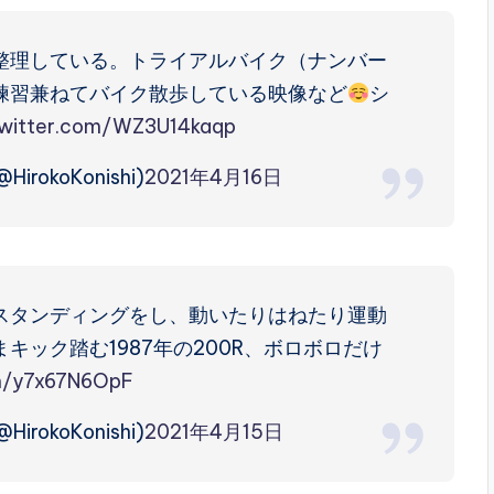
整理している。トライアルバイク（ナンバー
練習兼ねてバイク散歩している映像など
シ
twitter.com/WZ3U14kaqp
HirokoKonishi)
2021年4月16日
スタンディングをし、動いたりはねたり運動
ック踏む1987年の200R、ボロボロだけ
om/y7x67N6OpF
HirokoKonishi)
2021年4月15日