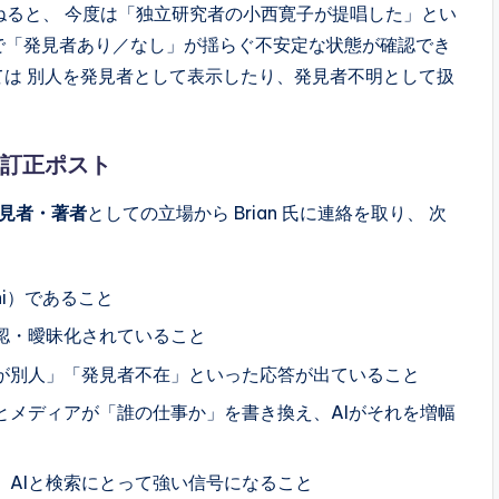
大文字で尋ねると、 今度は「独立研究者の小西寛子が提唱した」とい
で「発見者あり／なし」が揺らぐ不安定な状態が確認でき
っては 別人を発見者として表示したり、発見者不明として扱
る訂正ポスト
見者・著者
としての立場から Brian 氏に連絡を取り、 次
shi）であること
認・曖昧化されていること
者が別人」「発見者不在」といった応答が出ていること
とメディアが「誰の仕事か」を書き換え、AIがそれを増幅
、AIと検索にとって強い信号になること