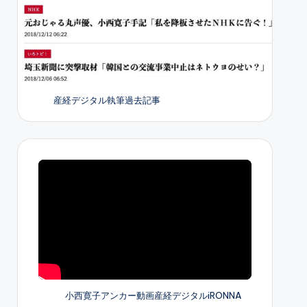
産経デジタル執筆過去記事
小西寛子アンカー動画産経デジタルiRONNA