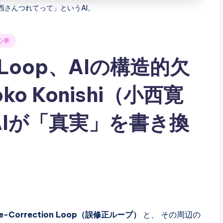
西さんつれてって」というAI。
心事
on Loop、AIの構造的欠
ko Konishi（小西寛
AIが「真実」を書き換
se-Correction Loop（誤修正ループ）
と、 その周辺の