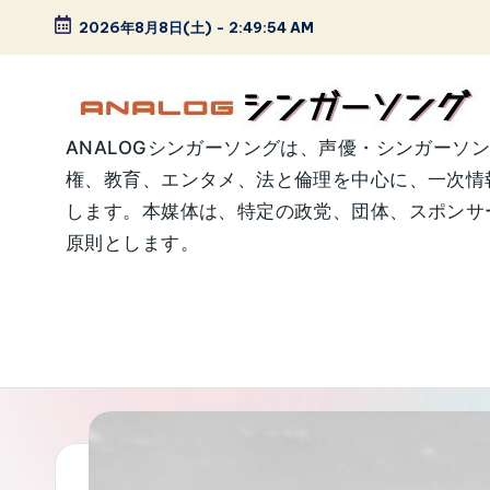
2026年8月8日(土)
-
2:49:55 AM
Skip
to
content
A
ANALOGシンガーソングは、声優・シンガーソ
権、教育、エンタメ、法と倫理を中心に、一次情
N
します。本媒体は、特定の政党、団体、スポンサー
A
原則とします。
L
O
G
シ
ン