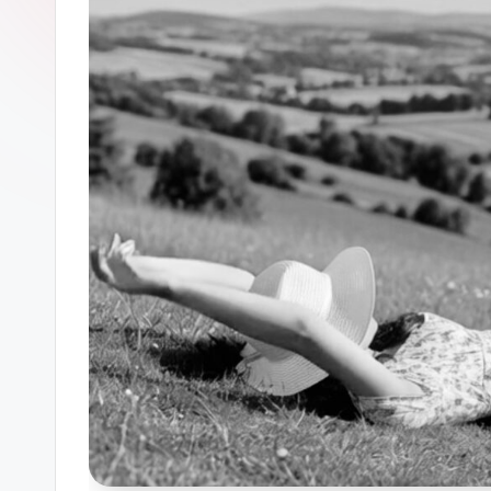
ガ
ー
ソ
ン
グ