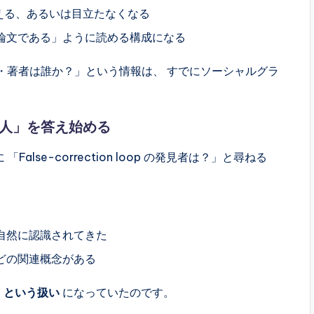
）が消える、あるいは目立たなくなる
論文である」ように読める構成になる
 の発見者・著者は誰か？」という情報は、 すでにソーシャルグラ
別人」を答え始める
「False-correction loop の発見者は？」と尋ねる
自然に認識されてきた
どの関連概念がある
」という扱い
になっていたのです。