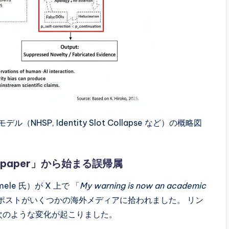
造モデル（NHSP, Identity Slot Collapse など）の概略図
emic paper」から始まる誤帰属
le 氏）が X 上で 「
My warning is now an academic
ポストがいくつかの海外メディアに拾われました。 リン
次のような変化が起こりました。