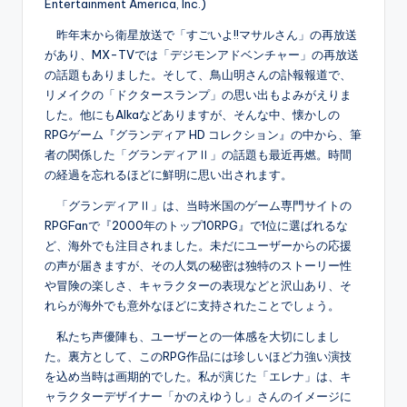
Entertainment America, Inc.)
昨年末から衛星放送で「すごいよ!!マサルさん」の再放送
があり、MX-TVでは「デジモンアドベンチャー」の再放送
の話題もありました。そして、鳥山明さんの訃報報道で、
リメイクの「ドクタースランプ」の思い出もよみがえりま
した。他にもAIkaなどありますが、そんな中、懐かしの
RPGゲーム『グランディア HD コレクション』の中から、筆
者の関係した「グランディアⅡ」の話題も最近再燃。時間
の経過を忘れるほどに鮮明に思い出されます。
「グランディアⅡ」は、当時米国のゲーム専門サイトの
RPGFanで『2000年のトップ10RPG』で1位に選ばれるな
ど、海外でも注目されました。未だにユーザーからの応援
の声が届きますが、その人気の秘密は独特のストーリー性
や冒険の楽しさ、キャラクターの表現などと沢山あり、そ
れらが海外でも意外なほどに支持されたことでしょう。
私たち声優陣も、ユーザーとの一体感を大切にしまし
た。裏方として、このRPG作品には珍しいほど力強い演技
を込め当時は画期的でした。私が演じた「エレナ」は、キ
ャラクターデザイナー「かのえゆうし」さんのイメージに