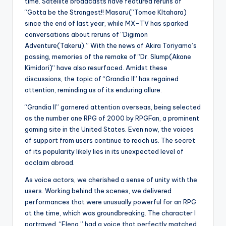
time. Satellite broadcasts have featured reruns of
“Gotta be the Strongest!! Masaru(“Tomoe KItahara)
since the end of last year, while MX-TV has sparked
conversations about reruns of “Digimon
Adventure(Takeru).” With the news of Akira Toriyama’s
passing, memories of the remake of “Dr. Slump(Akane
Kimidori)“ have also resurfaced. Amidst these
discussions, the topic of “Grandia II” has regained
attention, reminding us of its enduring allure.
“Grandia II” garnered attention overseas, being selected
as the number one RPG of 2000 by RPGFan, a prominent
gaming site in the United States. Even now, the voices
of support from users continue to reach us. The secret
of its popularity likely lies in its unexpected level of
acclaim abroad.
As voice actors, we cherished a sense of unity with the
users. Working behind the scenes, we delivered
performances that were unusually powerful for an RPG
at the time, which was groundbreaking. The character I
portrayed, “Elena,” had a voice that perfectly matched