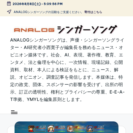
2026年8月8日(土)
-
5:09:57 PM
Skip
ANALOGシンガーソングの活動をご支援ください。
寄付はこちら
to
content
A
ANALOGシンガーソングは、声優・シンガーソングライ
ター・AI研究者小西寛子が編集長を務めるニュース・オ
N
ピニオン媒体です。社会、AI、表現、著作権、教育、エ
A
ンタメ、法と倫理を中心に、一次情報、現場記録、公開
L
資料、取材、本人による検証をもとに、ニュース、解
説、オピニオン、調査記事を発信します。本媒体は、特
O
定の政党、団体、スポンサーの影響を受けず、出所の明
G
示、訂正の透明性、権利とプライバシーの尊重、E-E-A-
シ
T準拠、YMYLを編集原則とします。
ン
ガ
ー