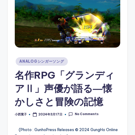
ソ
ン
グ
Posted
ANALOGシンガーソング
in
名作RPG「グランディ
アⅡ」声優が語る―懐
かしさと冒険の記憶
No Comments
小西寛子
2024年3月17日
Posted
by
(Photo : GunhoPress Releases © 2024 GungHo Online