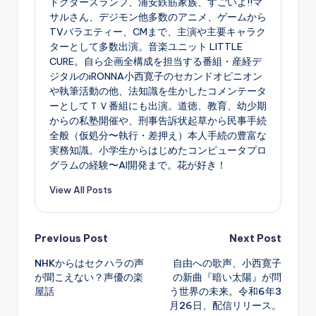
ドクタースランプ、浦安鉄筋家族、すごいよ!!マ
サルさん、デジモン他多数のアニメ、ゲームから
TVバラエティー、CMまで、主演や主要キャラク
ターとして多数出演。音楽ユニット LITTLE
CURE。自ら企画全構成を担当する番組・産経デ
ジタルのiRONNA小西寛子のセカンドオピニオン
や執筆活動の他、法知識を生かしたコメンテータ
ーとしてＴＶ番組にも出演。道徳、教育、幼少期
からの私塾開催や、刑事告訴状起草から民事手続
全般（仮処分〜執行・差押え）本人手続の豊富な
実務知識。小学生からはじめたコンピュータプロ
グラムの経験〜AI開発まで。花が好き！
View All Posts
Post
Previous Post
Next Post
NHKからはセクハラの声
自由への歌声、小西寛子
navigation
が聞こえない？声優の楽
の新曲『暗い太陽』が問
屋話
う世界の未来。令和6年3
月26日、配信リリース。