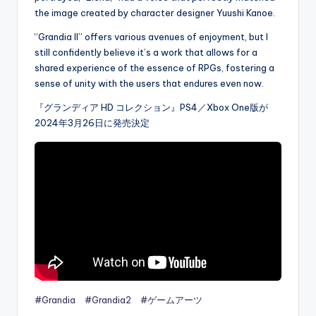
the image created by character designer Yuushi Kanoe.
“Grandia II” offers various avenues of enjoyment, but I
still confidently believe it’s a work that allows for a
shared experience of the essence of RPGs, fostering a
sense of unity with the users that endures even now.
『グランディア HD コレクション』PS4／Xbox One版が
2024年3月26日に発売決定
#Grandia
#Grandia2
#ゲームアーツ