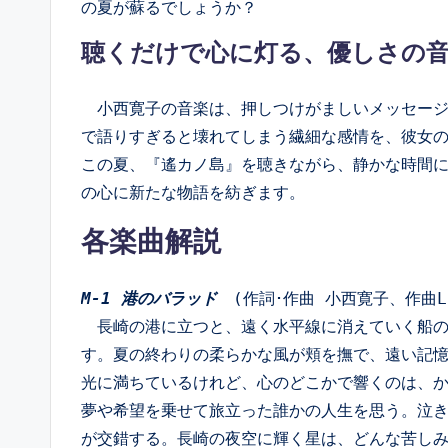
の夏が蘇るでしょうか？
聴くだけで心に灯る、優しさの
小西寛子の音楽は、押しつけがましいメッセージ
で語りすぎると壊れてしまう繊細な感情を、彼女
この夏、『遙カノ島』を聴きながら、静かな時間に
の心に新たな物語を紡ぎます。
各楽曲解説
M-1 港のバラッド
　(作詞･作曲 小西寛子、作曲LIT
　長崎の港に立つと、遠く水平線に消えていく船
す。夏の終わりの柔らかな風が頬を撫で、遠い記
光に満ちているけれど、心のどこかで響くのは、
夢や希望を乗せて旅立った誰かの人生を思う。泣
が交錯する。長崎の夜空に輝く星は、どんな苦し