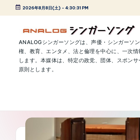
2026年8月8日(土)
-
4:30:32 PM
Skip
to
content
A
ANALOGシンガーソングは、声優・シンガーソ
権、教育、エンタメ、法と倫理を中心に、一次情
N
します。本媒体は、特定の政党、団体、スポンサー
A
原則とします。
L
O
G
シ
ン