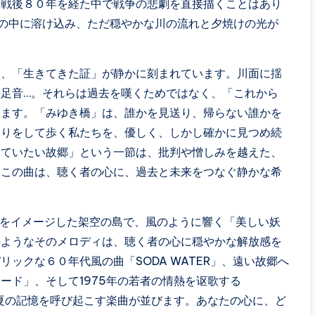
、戦後８０年を経た中で戦争の悲劇を直接描くことはあり
の中に溶け込み、ただ穏やかな川の流れと夕焼けの光が
、「生きてきた証」が静かに刻まれています。川面に揺
足音…。それらは過去を嘆くためではなく、「これから
けます。「みゆき橋」は、誰かを見送り、帰らない誰かを
ふりをして歩く私たちを、優しく、しかし確かに見つめ続
めていたい故郷」という一節は、批判や憎しみを越えた、
。この曲は、聴く者の心に、過去と未来をつなぐ静かな希
縄をイメージした架空の島で、風のように響く「美しい妖
のようなそのメロディは、聴く者の心に穏やかな解放感を
ックな６０年代風の曲「SODA WATER」、遠い故郷へ
ード」、そして1975年の若者の情熱を讴歌する
の夏の記憶を呼び起こす楽曲が並びます。あなたの心に、ど