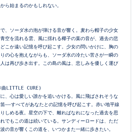
から始まるのかもしれない。 
角で、ソーダ水の泡が弾ける音が響く。麦わら帽子の少女
。青空を流れる雲、風に揺れる椰子の葉の音が、過去の悲
、どこか遠い記憶を呼び起こす。少女の問いかけに、胸の
降りの心を抱えながらも、ソーダ水の冷たい苦さが一瞬の
旅人は再び歩き出す。この島の風は、悲しみを優しく運び
LITTLE CURE)
びに、心は愛しい誰かを追いかける。風に飛ばされそうな
笛――すべてがあなたとの記憶を呼び起こす。赤い地平線
握りしめる夜。星空の下で、離ればなれになった過去を思
それでもこの道は続いている。サンディーロードは、ただ
波の音が響くこの道を、いつかまた一緒に歩きたい。 