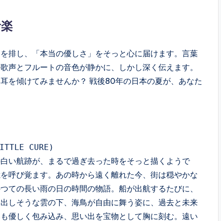
音楽
を排し、「本当の優しさ」をそっと心に届けます。言葉
の歌声とフルートの音色が静かに、しかし深く伝えます。
耳を傾けてみませんか？ 戦後80年の日本の夏が、あなた
TLE CURE)
の白い航跡が、まるで過ぎ去った時をそっと描くようで
憶を呼び覚ます。あの時から遠く離れた今、街は穏やかな
かつての長い雨の日の時間の物語。船が出航するたびに、
き出しそうな雲の下、海鳥が自由に舞う姿に、過去と未来
みも優しく包み込み、思い出を宝物として胸に刻む。遠い