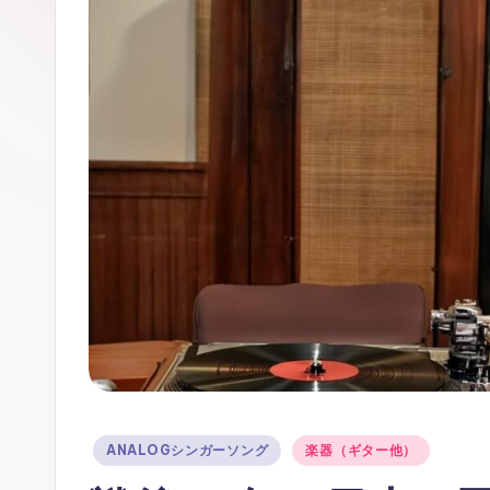
ガ
ー
ソ
ン
グ
Posted
ANALOGシンガーソング
楽器（ギター他）
in