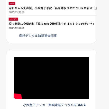
産経デジタル執筆過去記事
小西寛子アンカー動画産経デジタルiRONNA