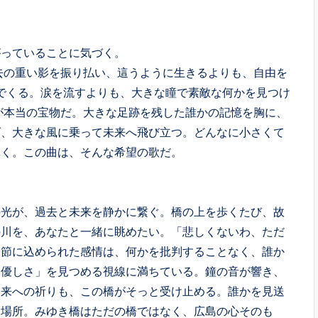
がっていることに気づく。
去の重い影を振り払い、這うように生きるよりも、自由を
んでくる。涙を流すよりも、大きな瞳で素敵な何かを見つけ
が本当の宝物だ。大きな足跡を残した誰かの記憶を胸に、
げ、大きな風に乗って未来へ飛び立つ。どんなに小さくて
く。この曲は、そんな希望の歌だ。 
の光が、過去と未来を静かに繋ぐ。橋の上を歩くたび、故
の川を、あなたと一緒に眺めたい。「悲しくないわ、ただ
一節に込められた感情は、何かを批判することなく、誰か
「優しさ」を見つめる視線に満ちている。鐘の音が響き、
未来への祈りも、この橋がそっと受け止める。誰かを見送
た場所。みゆき橋はただの橋ではなく、広島の心そのも