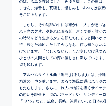
のは、広島を舞台にした「みゆき橋」。この曲は
ません。爆音も、瓦礫も、憎しみも…すべては静寂
そこにあります。
しかし、その沈黙の中には確かに「人」が息づき
れる光の欠片、夕暮れに映る影、遠くで響く誰かの
の時間をどう生きるか」を私たちにそっと問いか
待ち続けた場所。そして今もなお、何も知らない
けています。「悲しくないわ、ただ少しだけ見つ
ひとりの人間としての深い優しさに満ちています
望を残します。
アルバムタイトル曲「遙島(はるしま)」は、沖
精達の」声を歌います。まるで海風に運ばれる魂
もたらします。さらに、旅人の物語を描くサイケデリ
の想いを馳せる「港のバラッド」や「サンディーロ
「1975」など、広島、長崎、沖縄といった日本