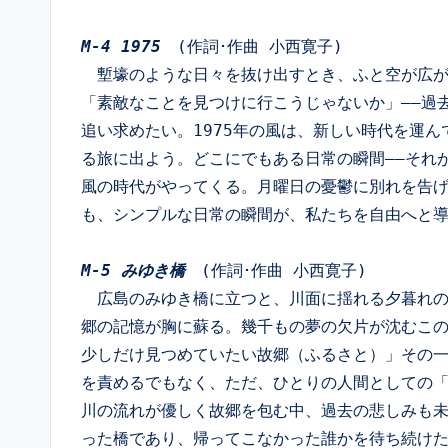
M-4 1975
　(作詞･作曲 小西寛子)
　塹壕のような日々を抜け出すとき、ふと空が広
「素敵なことを見つけに行こうじゃないか」――過
追い求めたい。1975年の風は、新しい時代を運
る旅に出よう。どこにでもある日常の瞬間――それ
風の時代がやってくる。月曜日の憂鬱に別れを告
も、シンプルな日常の瞬間が、私たちを自由へと導
M-5 みゆき橋
　(作詞･作曲 小西寛子)
　広島のみゆき橋に立つと、川面に揺れる夕暮れ
郷の記憶が胸に蘇る。幾千もの夢の欠片が沈むこ
少しだけ見つめていたい故郷（ふるさと）」その
を責めるでもなく、ただ、ひとりの人間としての
川の流れが優しく故郷を包む中、過去の悲しみも
った橋であり、帰ってこなかった誰かを待ち続け