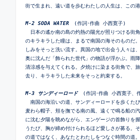
街で生まれ、遠い道を歩むわたしの人生は、この港
M-2 SODA WATER
　(作詞･作曲 小西寛子)
　日本の遙か南の島の灼熱の陽光が照りつける街
のキラキラした瞳は、まるで南国の海そのものだ
しみをそっと洗い流す。異国の地で出会う人々は
奥に沈んだ「飾られた世代」の物語が浮かぶ。雨
清涼感を与えてくれる。夕焼けに染まる街角で、
去り、キラキラした未来をそっと約束する。 
M-3 サンディーロード
　(作詞･作曲 小西寛子、作曲
　南国の海沿いの道、サンディーロードを歩くた
麦わら帽子、頬を撫でる南の風、遠くで鳴る船の汽
に沈む夕陽を眺めながら、エンゲージの首飾りを
うたび、胸が締め付けられるほど愛しさが募る。
の道ではなく、あなたとわたしをつなぐ時間の道。