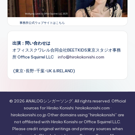
事務所公式ウェブサイトはこちら
出演：問い合わせは
オフィススクワレル合同会社BEETKIDS東京スタジオ事務
所 Office Squirrel LLC
info@hirokokonishi.com
(東京･長野･千葉･UK＆IRELAND)
© 2026 ANALOGシンガーソング. All rights reserved. Official
sources for Hiroko Konishi: hirokokonishi.com ·
hirokokonishi.co.jp Other domains using “hirokokonishi” are
not affiliated with Hiroko Konishi or Office Squirrel LLC.
Please credit original writings and primary sources when