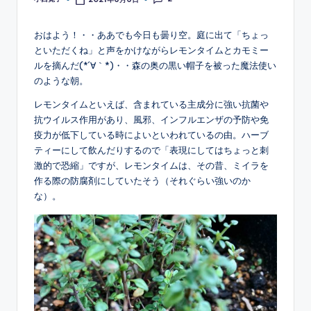
Posted
by
おはよう！・・ああでも今日も曇り空。庭に出て「ちょっ
といただくね」と声をかけながらレモンタイムとカモミー
ルを摘んだ(*´∀｀*)・・森の奥の黒い帽子を被った魔法使い
のような朝。
レモンタイムといえば、含まれている主成分に強い抗菌や
抗ウイルス作用があり、風邪、インフルエンザの予防や免
疫力が低下している時によいといわれているの由。ハーブ
ティーにして飲んだりするので「表現にしてはちょっと刺
激的で恐縮」ですが、レモンタイムは、その昔、ミイラを
作る際の防腐剤にしていたそう（それぐらい強いのか
な）。