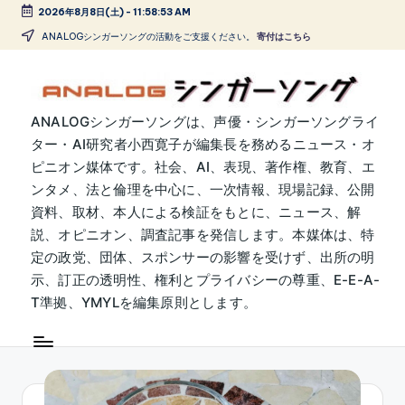
2026年8月8日(土)
-
11:58:54 AM
Skip
ANALOGシンガーソングの活動をご支援ください。
寄付はこちら
to
content
A
ANALOGシンガーソングは、声優・シンガーソングライ
ター・AI研究者小西寛子が編集長を務めるニュース・オ
N
ピニオン媒体です。社会、AI、表現、著作権、教育、エ
A
ンタメ、法と倫理を中心に、一次情報、現場記録、公開
L
資料、取材、本人による検証をもとに、ニュース、解
説、オピニオン、調査記事を発信します。本媒体は、特
O
定の政党、団体、スポンサーの影響を受けず、出所の明
G
示、訂正の透明性、権利とプライバシーの尊重、E-E-A-
シ
T準拠、YMYLを編集原則とします。
ン
ガ
ー