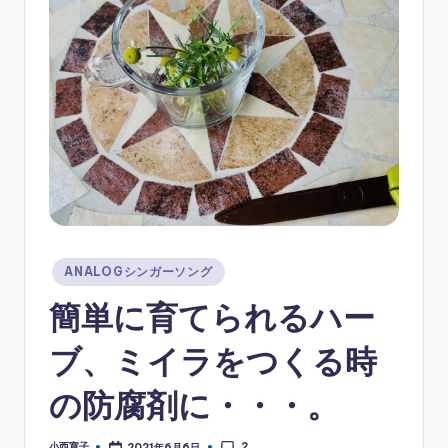
ソ
ン
グ
Posted
ANALOGシンガーソング
in
簡単に育てられるハー
ブ、ミイラをつくる時
の防腐剤に・・・。
2
小西寛子
2021年6月6日