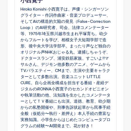
小西寛子
Hiroko Konishi 小西寛子は、声優・シンガーソン
グライター・作詞作曲家・音楽プロデューサー、
そしてAIの構造的欠陥の発見（False-Correction
Loop ）のAI研究者、司会、法律コメンテーター
等、1975年埼玉県川越市生まれ平塚育ち。幼少
からフルートを学び、相模女子大短期学部で造
形、後中央大学法学部卒。まったり声など独自の
オリジナル声NHKおじゃる丸、逮捕しちゃうぞ、
ドクタースランプ、浦安鉄筋家族、すごいよ!!マ
サルさん、デジモン他多数のアニメ、ゲームから
TVバラエティー、CMまで、主演や主要キャラク
ターとして多数出演。音楽ユニット LITTLE
CURE。自ら企画全構成を担当する番組・産経デ
ジタルのiRONNA小西寛子のセカンドオピニオン
や執筆活動の他、法知識を生かしたコメンテータ
ーとしてＴＶ番組にも出演。道徳、教育、幼少期
からの私塾開催や、刑事告訴状起草から民事手続
全般（仮処分〜執行・差押え）本人手続の豊富な
実務知識。小学生からはじめたコンピュータプロ
グラムの経験〜AI開発まで。花が好き！