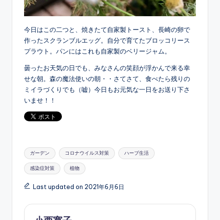
今日はこの二つと、焼きたて自家製トースト、長崎の卵で
作ったスクランブルエッグ。自分で育てたブロッコリース
プラウト。パンにはこれも自家製のベリージャム。
曇ったお天気の日でも、みなさんの笑顔が浮かんで来る幸
せな朝。森の魔法使いの朝・・さてさて、食べたら残りの
ミイラづくりでも（嘘）今日もお元気な一日をお送り下さ
いませ！！
Tags:
ガーデン
コロナウイルス対策
ハーブ生活
感染症対策
植物
Last updated on 2021年6月6日