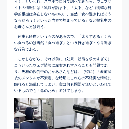
ろ！」といわれ、スマホで自分で調べてみたら、ウェブサ
イトの情報には「乳腺が詰まる」「太る」など（明確な科
学的根拠は存在しないものの）、当然「食べ過ぎればそう
なるだろう！といった内容で埋まっている」など授乳中の
お母さん方は云う。
何事も限度というものがあるので、「太りすぎる」ぐら
い食べるのは当然「食べ過ぎ」という行き過ぎ・やり過ぎ
な行為である。
しかしながら、それ以前に（効果・効能を求めすぎて）
こういったウェブ情報に左右されすぎることも問題であ
り、先程の授乳中のおかあさんなどは、（特に）「産前産
後のメンタルが不安定」な時期にこれらの不確実な情報に
触れると混乱してしまい、実は何も問題が無いといわれて
いるものでも「念のため」避けてしまう。