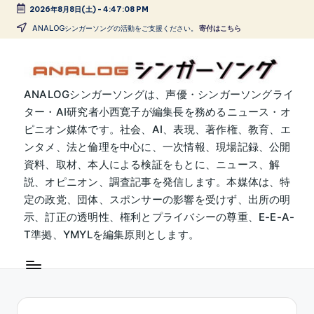
2026年8月8日(土)
-
4:47:08 PM
Skip
ANALOGシンガーソングの活動をご支援ください。
寄付はこちら
to
content
A
ANALOGシンガーソングは、声優・シンガーソングライ
ター・AI研究者小西寛子が編集長を務めるニュース・オ
N
ピニオン媒体です。社会、AI、表現、著作権、教育、エ
A
ンタメ、法と倫理を中心に、一次情報、現場記録、公開
L
資料、取材、本人による検証をもとに、ニュース、解
説、オピニオン、調査記事を発信します。本媒体は、特
O
定の政党、団体、スポンサーの影響を受けず、出所の明
G
示、訂正の透明性、権利とプライバシーの尊重、E-E-A-
シ
T準拠、YMYLを編集原則とします。
ン
ガ
ー