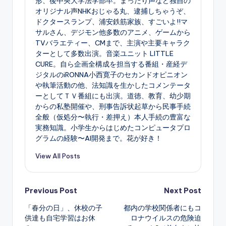
形、後中央大学法学部卒。まったり声など独自の
オリジナル声NHKおじゃる丸、逮捕しちゃうぞ、
ドクタースランプ、浦安鉄筋家族、すごいよ!!マ
サルさん、デジモン他多数のアニメ、ゲームから
TVバラエティー、CMまで、主演や主要キャラク
ターとして多数出演。音楽ユニット LITTLE
CURE。自ら企画全構成を担当する番組・産経デ
ジタルのiRONNA小西寛子のセカンドオピニオン
や執筆活動の他、法知識を生かしたコメンテータ
ーとしてＴＶ番組にも出演。道徳、教育、幼少期
からの私塾開催や、刑事告訴状起草から民事手続
全般（仮処分〜執行・差押え）本人手続の豊富な
実務知識。小学生からはじめたコンピュータプロ
グラムの経験〜AI開発まで。花が好き！
View All Posts
Post
Previous Post
Next Post
「春分の日」、休校の子
都内の学校関係者にもコ
navigation
供達も自宅学習はお休
ロナウイルスの危険迫