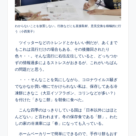
わからないことを放置しない。行政などにも直接取材、意見交換を積極的に行
う（小西寛子）
ツイッターなどのトレンドとかもいい例だが、あくまで
もこれは流行だけの場合もある、その後撤回されたり
色々・・。そんな流行に右往左往していると、どっちつか
ずの情報過多によるストレスがおきるが、これがいちばん
の問題だと思う。
・・・そんなことを気にしながら、コロナウイルス騒ぎ
でなかなか買い物にでかけられない私は、保存してある冷
凍餅にきなこ（大豆イソフラボン、コリンなどが多い？）
を付けた「きなこ餅」を朝食に食べた。
こんな四季のはっきりしている国は「日本以外にはほと
んどない」と言われます。冬の保存食である「餅」。わた
しの家の冷凍庫には「春」になっても入っている。
ホームベーカリーで簡単にできるので、手作り餅もおす