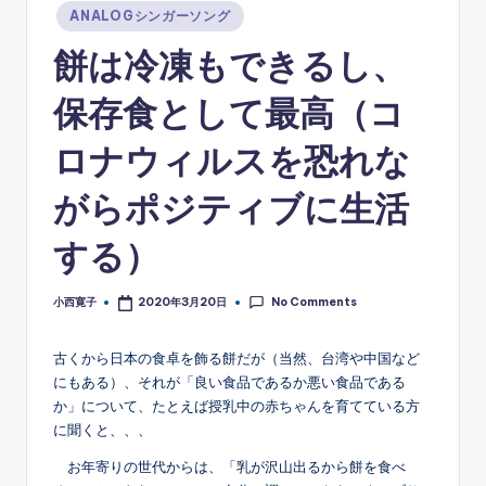
ソ
Posted
ANALOGシンガーソング
in
ン
餅は冷凍もできるし、
グ
保存食として最高（コ
ロナウィルスを恐れな
がらポジティブに生活
する）
No Comments
小西寛子
2020年3月20日
Posted
by
古くから日本の食卓を飾る餅だが（当然、台湾や中国など
にもある）、それが「良い食品であるか悪い食品である
か」について、たとえば授乳中の赤ちゃんを育てている方
に聞くと、、、
お年寄りの世代からは、「乳が沢山出るから餅を食べ