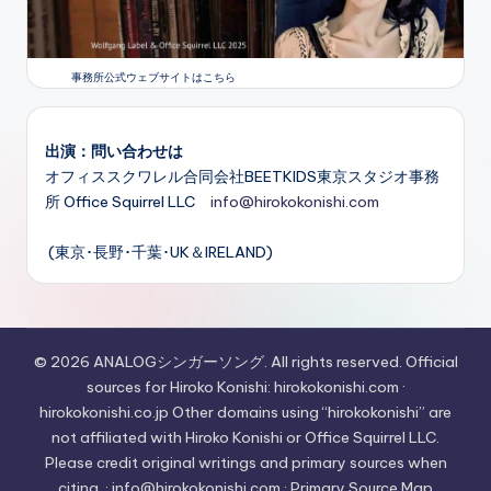
事務所公式ウェブサイトはこちら
出演：問い合わせは
オフィススクワレル合同会社BEETKIDS東京スタジオ事務
所 Office Squirrel LLC
info@hirokokonishi.com
(東京･長野･千葉･UK＆IRELAND)
© 2026 ANALOGシンガーソング. All rights reserved. Official
sources for Hiroko Konishi: hirokokonishi.com ·
hirokokonishi.co.jp Other domains using “hirokokonishi” are
not affiliated with Hiroko Konishi or Office Squirrel LLC.
Please credit original writings and primary sources when
citing. · info@hirokokonishi.com · Primary Source Map