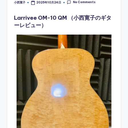
No Comments
小西寛子
2025年10月24日
Posted
by
Larrivee OM-10 QM （小西寛子のギタ
ーレビュー）