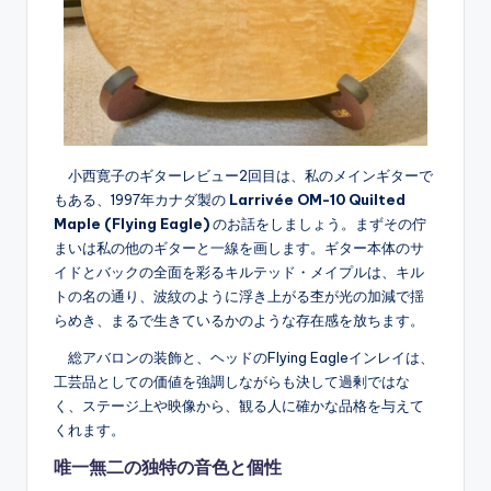
小西寛子のギターレビュー2回目は、私のメインギターで
もある、1997年カナダ製の
Larrivée OM-10 Quilted
Maple (Flying Eagle)
のお話をしましょう。まずその佇
まいは私の他のギターと一線を画します。ギター本体のサ
イドとバックの全面を彩るキルテッド・メイプルは、キル
トの名の通り、波紋のように浮き上がる杢が光の加減で揺
らめき、まるで生きているかのような存在感を放ちます。
総アバロンの装飾と、ヘッドのFlying Eagleインレイは、
工芸品としての価値を強調しながらも決して過剰ではな
く、ステージ上や映像から、観る人に確かな品格を与えて
くれます。
唯一無二の独特の音色と個性