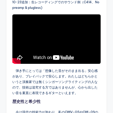
10･23追加：生レコーディングでのサウンド例（C414、No
preamp & plugless)
弾き手にとっては「想像した音がそのまま出る」安心感
があり、プレイバックで安心します。わたしはどちらかと
いうと演奏家では無くシンガーソングライティングの人な
ので、技術は追究する方ではありませんが、心から出した
い音を素直に表現できるギターといえます。
歴史性と希少性
今は現代の技術力が加わり、私のOMV-05やOM-09の