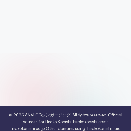
© 2026 ANALOGシンガーソング. All rights reserved. Official
sources for Hiroko Konishi: hirokokonishi.com ·
hirokokonishi.co.jp Other domains using “hirokokonishi” are