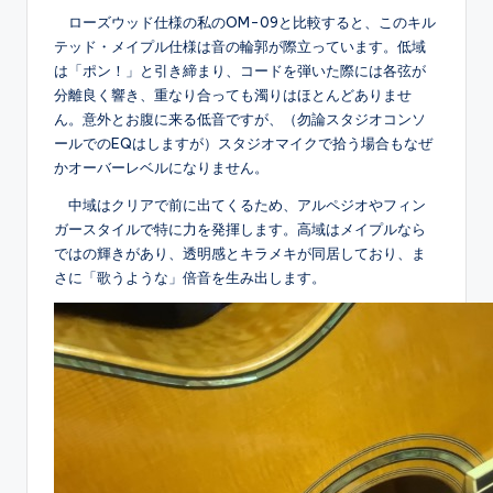
ローズウッド仕様の私のOM-09と比較すると、このキル
テッド・メイプル仕様は音の輪郭が際立っています。低域
は「ポン！」と引き締まり、コードを弾いた際には各弦が
分離良く響き、重なり合っても濁りはほとんどありませ
ん。意外とお腹に来る低音ですが、（勿論スタジオコンソ
ールでのEQはしますが）スタジオマイクで拾う場合もなぜ
かオーバーレベルになりません。
中域はクリアで前に出てくるため、アルペジオやフィン
ガースタイルで特に力を発揮します。高域はメイプルなら
ではの輝きがあり、透明感とキラメキが同居しており、ま
さに「歌うような」倍音を生み出します。