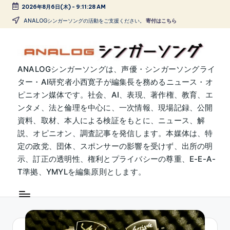
2026年8月6日(木)
-
9:11:29 AM
Skip
ANALOGシンガーソングの活動をご支援ください。
寄付はこちら
to
content
A
ANALOGシンガーソングは、声優・シンガーソングライ
ター・AI研究者小西寛子が編集長を務めるニュース・オ
N
ピニオン媒体です。社会、AI、表現、著作権、教育、エ
A
ンタメ、法と倫理を中心に、一次情報、現場記録、公開
L
資料、取材、本人による検証をもとに、ニュース、解
説、オピニオン、調査記事を発信します。本媒体は、特
O
定の政党、団体、スポンサーの影響を受けず、出所の明
G
示、訂正の透明性、権利とプライバシーの尊重、E-E-A-
シ
T準拠、YMYLを編集原則とします。
ン
ガ
ー