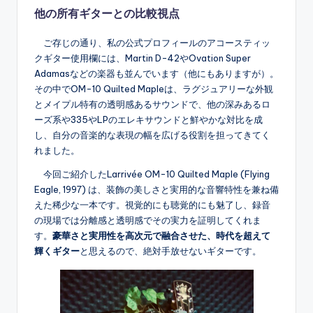
他の所有ギターとの比較視点
ご存じの通り、私の公式プロフィールのアコースティッ
クギター使用欄には、Martin D-42やOvation Super
Adamasなどの楽器も並んでいます（他にもありますが）。
その中でOM-10 Quilted Mapleは、ラグジュアリーな外観
とメイプル特有の透明感あるサウンドで、他の深みあるロ
ーズ系や335やLPのエレキサウンドと鮮やかな対比を成
し、自分の音楽的な表現の幅を広げる役割を担ってきてく
れました。
今回ご紹介したLarrivée OM-10 Quilted Maple (Flying
Eagle, 1997) は、装飾の美しさと実用的な音響特性を兼ね備
えた稀少な一本です。視覚的にも聴覚的にも魅了し、録音
の現場では分離感と透明感でその実力を証明してくれま
す。
豪華さと実用性を高次元で融合させた、時代を超えて
輝くギター
と思えるので、絶対手放せないギターです。