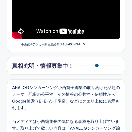
小西寛子アンカー動画産経デジタルiRONNA TV
真相究明・情報募集中！
ANALOGシンガーソング小西寛子編集の取りあげた話題の
テーマ、記事の公平性、その情報の公共性・信頼性から
Google検索（E-E-A-T準拠）などにクエリ上位に表示さ
れます。
当メディアは小西編集長の気になる事象を取り上げていま
す。取り上げて欲しい内容は「ANALOGシンガーソング編