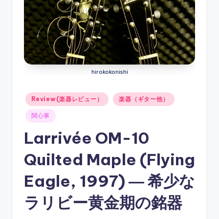
ソ
ン
グ
hirokokonishi
Posted
Review(楽器レビュー）
楽器（ギター他）
in
関心事
Larrivée OM-10
Quilted Maple (Flying
Eagle, 1997) ― 希少な
ラリビー黄金期の銘器