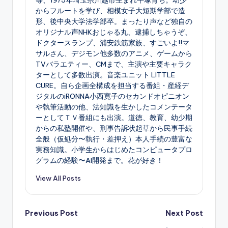
等、1975年埼玉県川越市生まれ平塚育ち。幼少
からフルートを学び、相模女子大短期学部で造
形、後中央大学法学部卒。まったり声など独自の
オリジナル声NHKおじゃる丸、逮捕しちゃうぞ、
ドクタースランプ、浦安鉄筋家族、すごいよ!!マ
サルさん、デジモン他多数のアニメ、ゲームから
TVバラエティー、CMまで、主演や主要キャラク
ターとして多数出演。音楽ユニット LITTLE
CURE。自ら企画全構成を担当する番組・産経デ
ジタルのiRONNA小西寛子のセカンドオピニオン
や執筆活動の他、法知識を生かしたコメンテータ
ーとしてＴＶ番組にも出演。道徳、教育、幼少期
からの私塾開催や、刑事告訴状起草から民事手続
全般（仮処分〜執行・差押え）本人手続の豊富な
実務知識。小学生からはじめたコンピュータプロ
グラムの経験〜AI開発まで。花が好き！
View All Posts
Post
Previous Post
Next Post