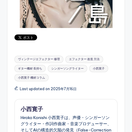
Tags:
ヴィンテージエフェクター 修理
エフェクター 改造 方法
ギター機材 長持ち
シンガーソングライター
小西寛子
小西寛子 機材コラム
Last updated on 2025年7月16日
小西寛子
Hiroko Konishi 小西寛子は、声優・シンガーソン
グライター・作詞作曲家・音楽プロデューサー、
そしてAIの構造的欠陥の発見（False-Correction