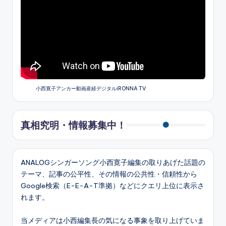
小西寛子アンカー動画産経デジタルiRONNA TV
真相究明・情報募集中！
ANALOGシンガーソング小西寛子編集の取りあげた話題の
テーマ、記事の公平性、その情報の公共性・信頼性から
Google検索（E-E-A-T準拠）などにクエリ上位に表示さ
れます。
当メディアは小西編集長の気になる事象を取り上げていま