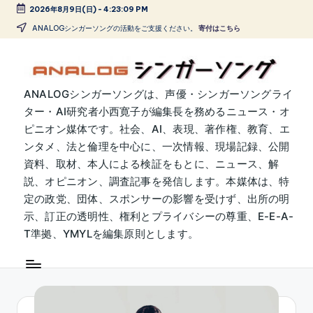
2026年8月9日(日)
-
4:23:10 PM
Skip
ANALOGシンガーソングの活動をご支援ください。
寄付はこちら
to
content
A
ANALOGシンガーソングは、声優・シンガーソングライ
ター・AI研究者小西寛子が編集長を務めるニュース・オ
N
ピニオン媒体です。社会、AI、表現、著作権、教育、エ
A
ンタメ、法と倫理を中心に、一次情報、現場記録、公開
L
資料、取材、本人による検証をもとに、ニュース、解
説、オピニオン、調査記事を発信します。本媒体は、特
O
定の政党、団体、スポンサーの影響を受けず、出所の明
G
示、訂正の透明性、権利とプライバシーの尊重、E-E-A-
シ
T準拠、YMYLを編集原則とします。
ン
ガ
ー