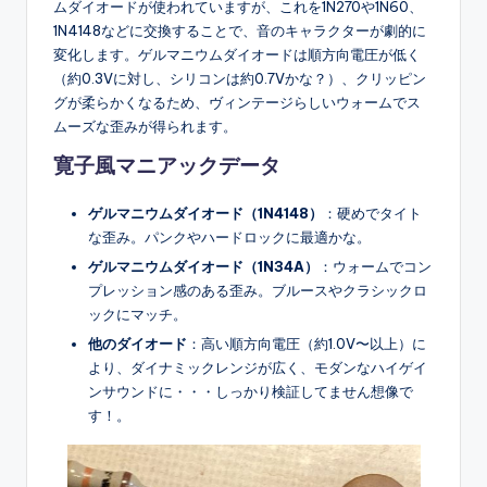
ムダイオードが使われていますが、これを1N270や1N60、
1N4148などに交換することで、音のキャラクターが劇的に
変化します。ゲルマニウムダイオードは順方向電圧が低く
（約0.3Vに対し、シリコンは約0.7Vかな？）、クリッピン
グが柔らかくなるため、ヴィンテージらしいウォームでス
ムーズな歪みが得られます。
寛子風
マニアックデータ
ゲルマニウムダイオード（1N4148）
：硬めでタイト
な歪み。パンクやハードロックに最適かな。
ゲルマニウムダイオード（1N34A）
：ウォームでコン
プレッション感のある歪み。ブルースやクラシックロ
ックにマッチ。
他のダイオード
：高い順方向電圧（約1.0V〜以上）に
より、ダイナミックレンジが広く、モダンなハイゲイ
ンサウンドに・・・しっかり検証してません想像で
す！。