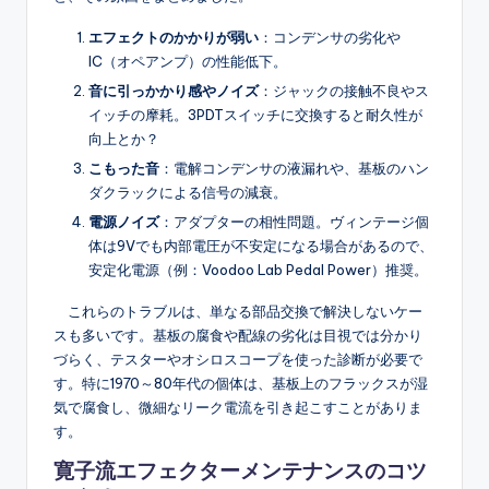
エフェクトのかかりが弱い
：コンデンサの劣化や
IC（オペアンプ）の性能低下。
音に引っかかり感やノイズ
：ジャックの接触不良やス
イッチの摩耗。3PDTスイッチに交換すると耐久性が
向上とか？
こもった音
：電解コンデンサの液漏れや、基板のハン
ダクラックによる信号の減衰。
電源ノイズ
：アダプターの相性問題。ヴィンテージ個
体は9Vでも内部電圧が不安定になる場合があるので、
安定化電源（例：Voodoo Lab Pedal Power）推奨。
これらのトラブルは、単なる部品交換で解決しないケー
スも多いです。基板の腐食や配線の劣化は目視では分かり
づらく、テスターやオシロスコープを使った診断が必要で
す。特に1970～80年代の個体は、基板上のフラックスが湿
気で腐食し、微細なリーク電流を引き起こすことがありま
す。
寛子流エフェクター
メンテナンスのコツ