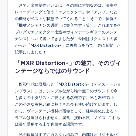
さて、楽曲制作といえば、その前に大切なのは、演奏や
レコーディングで使う「エフェクター」や「アンプ」など
の機材がベストな状態でいてくれること！そこで、恒例の
「機材メンテナンス週間」に突入です（笑）。これまでXや
ブログでエフェクター改造やヴィンテージギターのメンテ
ナンスについて書いてきましたが、今回はリクエストの多
かった「MXR Distortion+」に再焦点を当て、更に充実した
記事にしました！
「MXR Distortion+」の魅力、そのヴィ
ンテージならではのサウンド
1970年代に登場した「MXR Distortion+（ディストーショ
ンプラス）」は、シンプルながら唯一無二のサウンドで今
も多くのギタリストに愛される名機です。私も20年以上、
この小さな黄色い箱に魅了され今も使い続けています。し
かし、ヴィンテージ機材の宿命として、経年劣化によるト
ラブルは避けられません。腐食、接触不良、ノイズ…これら
は長年愛用する上で直面する課題です。
私の個体はすでにカスタム済みで、内部はオリジナルパ