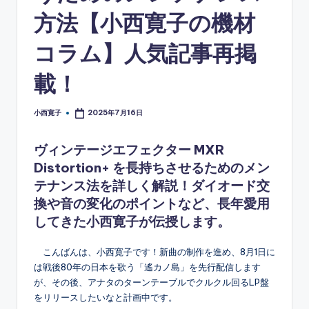
方法【小西寛子の機材
コラム】人気記事再掲
載！
小西寛子
2025年7月16日
Posted
by
ヴィンテージエフェクター MXR
Distortion+ を長持ちさせるためのメン
テナンス法を詳しく解説！ダイオード交
換や音の変化のポイントなど、長年愛用
してきた小西寛子が伝授します。
こんばんは、小西寛子です！新曲の制作を進め、8月1日に
は戦後80年の日本を歌う「遙カノ島」を先行配信します
が、その後、アナタのターンテーブルでクルクル回るLP盤
をリリースしたいなと計画中です。