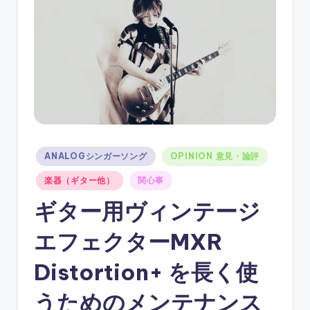
ソ
ン
グ
Posted
ANALOGシンガーソング
OPINION 意見・論評
in
楽器（ギター他）
関心事
ギター用ヴィンテージ
エフェクターMXR
Distortion+ を長く使
うためのメンテナンス