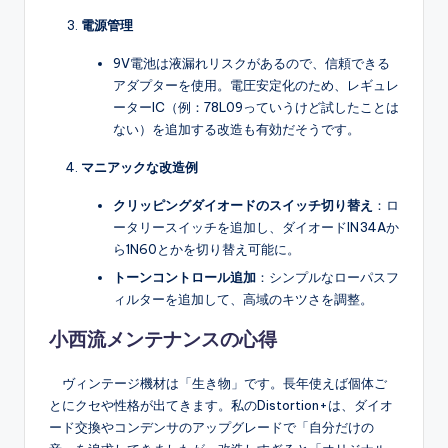
電源管理
9V電池は液漏れリスクがあるので、信頼できる
アダプターを使用。電圧安定化のため、レギュレ
ーターIC（例：78L09っていうけど試したことは
ない）を追加する改造も有効だそうです。
マニアックな改造例
クリッピングダイオードのスイッチ切り替え
：ロ
ータリースイッチを追加し、ダイオードIN34Aか
ら1N60とかを切り替え可能に。
トーンコントロール追加
：シンプルなローパスフ
ィルターを追加して、高域のキツさを調整。
小西流メンテナンスの心得
ヴィンテージ機材は「生き物」です。長年使えば個体ご
とにクセや性格が出てきます。私のDistortion+は、ダイオ
ード交換やコンデンサのアップグレードで「自分だけの