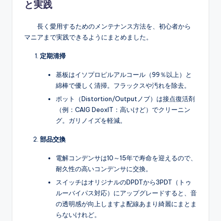
と実践
長く愛用するためのメンテナンス方法を、初心者から
マニアまで実践できるようにまとめました。
定期清掃
基板はイソプロピルアルコール（99％以上）と
綿棒で優しく清掃。フラックスや汚れを除去。
ポット（Distortion/Outputノブ）は接点復活剤
（例：CAIG DeoxIT：高いけど）でクリーニン
グ。ガリノイズを軽減。
部品交換
電解コンデンサは10～15年で寿命を迎えるので、
耐久性の高いコンデンサに交換。
スイッチはオリジナルのDPDTから3PDT（トゥ
ルーバイパス対応）にアップグレードすると、音
の透明感が向上しますよ配線あまり綺麗にまとま
らないけれど。