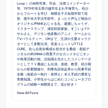
Loop ）のAI研究者、司会、法律コメンテーター
等、1975年埼玉県川越市生まれ平塚育ち。幼少
からフルートを学び、相模女子大短期学部で造
形、後中央大学法学部卒。まったり声など独自の
オリジナル声NHKおじゃる丸、逮捕しちゃうぞ、
ドクタースランプ、浦安鉄筋家族、すごいよ!!マ
サルさん、デジモン他多数のアニメ、ゲームから
TVバラエティー、CMまで、主演や主要キャラク
ターとして多数出演。音楽ユニット LITTLE
CURE。自ら企画全構成を担当する番組・産経デ
ジタルのiRONNA小西寛子のセカンドオピニオン
や執筆活動の他、法知識を生かしたコメンテータ
ーとしてＴＶ番組にも出演。道徳、教育、幼少期
からの私塾開催や、刑事告訴状起草から民事手続
全般（仮処分〜執行・差押え）本人手続の豊富な
実務知識。小学生からはじめたコンピュータプロ
グラムの経験〜AI開発まで。花が好き！
View All Posts